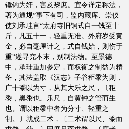
锤钩为奸，害及黎庶。宜令详定称法，
著为通规”事下有司，监内藏库、崇仪
使刘承珪言“太府寺旧铜式自一钱至十
斤，凡五十一，轻重无准。外府岁受黄
金，必自毫厘计之，式自钱始，则伤于
重”遂寻究本末，别制法物。至景德
中，承珪重加参定，而权衡之制益为精
备，其法盖取《汉志》子谷秬黍为则，
广十黍以为寸，从其大乐之尺，〔秬
黍，黑黍也。乐尺，自黄钟之管而生
也。谓以秬黍中者为分寸、轻重之
制。〕就成二术，〔二术谓以尺、黍而