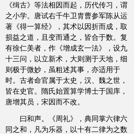
《缉古》等法相因而起，历代传习，谓
之小学。唐试右千牛卫胄曹参军陈从运
著《得一算经》，其术以因折而成，取
损益之道，且变而通之，皆合于数。复
有徐仁美者，作《增成玄一法》，设九
十三问，以立新术，大则测于天地，细
则极于微妙，虽粗述其事，亦适用于
时。古者命官属于太史，汉、魏之世，
皆在史官。隋氏始置算学博士于国庠，
唐增其员，宋因而不改。
曰和声。《周礼》，典同掌六律六
同之和，凡为乐器，以十有二律为之数