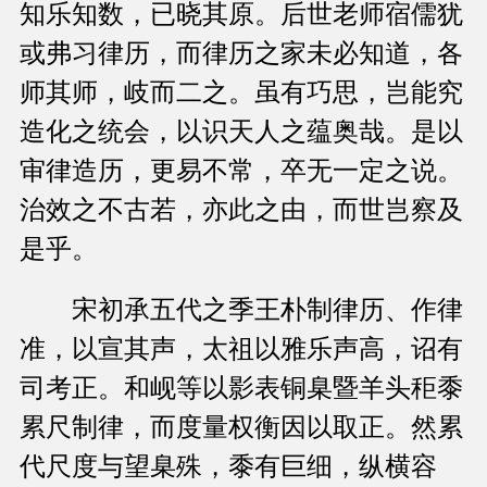
知乐知数，已晓其原。后世老师宿儒犹
或弗习律历，而律历之家未必知道，各
师其师，岐而二之。虽有巧思，岂能究
造化之统会，以识天人之蕴奥哉。是以
审律造历，更易不常，卒无一定之说。
治效之不古若，亦此之由，而世岂察及
是乎。
宋初承五代之季王朴制律历、作律
准，以宣其声，太祖以雅乐声高，诏有
司考正。和岘等以影表铜臬暨羊头秬黍
累尺制律，而度量权衡因以取正。然累
代尺度与望臬殊，黍有巨细，纵横容