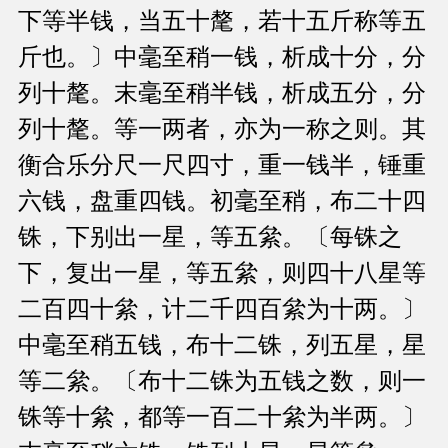
下等半钱，当五十氂，若十五斤称等五
斤也。〕中毫至稍一钱，析成十分，分
列十氂。末毫至稍半钱，析成五分，分
列十氂。等一两者，亦为一称之则。其
衡合乐分尺一尺四寸，重一钱半，锤重
六钱，盘重四钱。初毫至稍，布二十四
铢，下别出一星，等五絫。〔每铢之
下，复出一星，等五絫，则四十八星等
二百四十絫，计二千四百絫为十两。〕
中毫至稍五钱，布十二铢，列五星，星
等二絫。〔布十二铢为五钱之数，则一
铢等十絫，都等一百二十絫为半两。〕