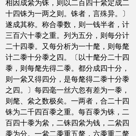
相因成絫为铢，则以二百四十絫定成二
十四铢为一两之则。铢者，言殊异。〕
遂成其称。称合黍数，则一钱半者，计
三百六十黍之重。列为五分，则每分计
二十四黍。又每分析为一十氂，则每氂
计二黍十分黍之四。〔以十氂分二十四
黍，则每氂先得二黍。都分成四十分，
则一絫又得四分，是每氂得二黍十分黍
之四。〕每四毫一丝六忽有差为一黍，
则氂、絫之数极矣。一两者，合二十四
铢为二千四百黍之重。每百黍为铢，二
百四十黍为絫，二铢四絫为钱，二絫四
黍为分。一絫二黍重五氂，六黍重二氂