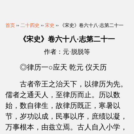
首页
››
二十四史
››
宋史
›› 《宋史》卷六十八·志第二十一
《宋史》卷六十八·志第二十一
作者：元·脱脱等
◎律历一○应天 乾元 仪天历
古者帝王之治天下，以律历为先。
儒者之通天人，至律历而止。历以数
始，数自律生，故律历既正，寒暑以
节，岁功以成，民事以序，庶绩以凝，
万事根本，由兹立焉。古人自入小学，