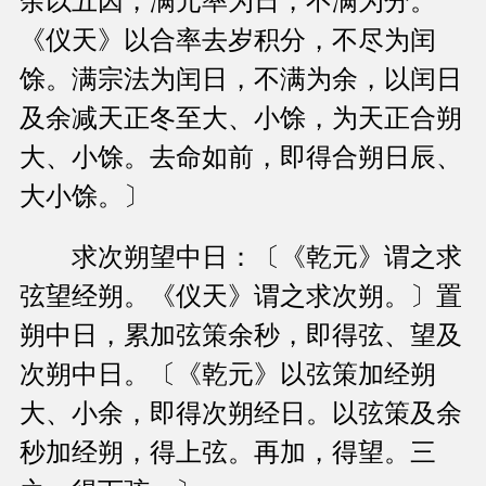
余以五因，满元率为日，不满为分。
《仪天》以合率去岁积分，不尽为闰
馀。满宗法为闰日，不满为余，以闰日
及余减天正冬至大、小馀，为天正合朔
大、小馀。去命如前，即得合朔日辰、
大小馀。〕
求次朔望中日：〔《乾元》谓之求
弦望经朔。《仪天》谓之求次朔。〕置
朔中日，累加弦策余秒，即得弦、望及
次朔中日。〔《乾元》以弦策加经朔
大、小余，即得次朔经日。以弦策及余
秒加经朔，得上弦。再加，得望。三