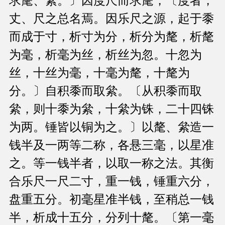
求氂、絫。〕因度尺而求氂，〔度者，
丈、尺之总名焉。因乐尺之源，起于黍
而成于寸，析寸为分，析分为氂，析氂
为毫，析毫为丝，析丝为忽。十忽为
丝，十丝为毫，十毫为氂，十氂为
分。〕自积黍而取絫。〔从积黍而取
絫，则十黍为絫，十絫为铢，二十四铢
为两。锤皆以铜为之。〕以氂、絫造一
钱半及一两等二称，各悬三毫，以星准
之。等一钱半者，以取一称之法。其衡
合乐尺一尺二寸，重一钱，锤重六分，
盘重五分。初毫星准半钱，至稍总一钱
半，析成十五分，分列十氂。〔第一毫