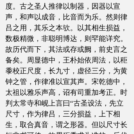
度。古之圣人推律以制器，因器以宣
声，和声以成音，比音而为乐。然则律
吕之用，其乐之本欤。以其相生损益，
数极精微，非聪明博达，则罕能详究。
故历代而下，其法或存或阙，前史言之
备矣。周显德中，王朴始依周法，以秬
黍校正尺度，长九寸，虚径三分，为黄
钟之管，作律准以宣其声。宋乾德中，
太祖以雅乐声高，诏有司重加考正。时
判太常寺和岘上言曰“古圣设法，先立
尺寸，作为律吕，三分损益，上下相
生，取合真音，谓之形器。但以尺寸长