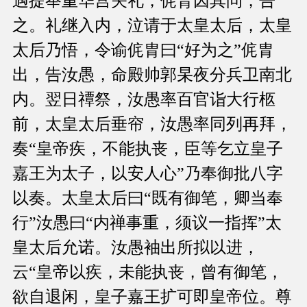
遇提举重华宫关礼，侂胄因其问，告
之。礼继入内，泣请于太皇太后，太皇
太后乃悟，令谕侂胄曰“好为之”侂胄
出，告汝愚，命殿帅郭杲夜分兵卫南北
内。翌日禫祭，汝愚率百官诣大行柩
前，太皇太后垂帘，汝愚率同列再拜，
奏“皇帝疾，不能执丧，臣等乞立皇子
嘉王为太子，以安人心”乃奉御批八字
以奏。太皇太后曰“既有御笔，卿当奉
行”汝愚曰“内禅事重，须议一指挥”太
皇太后允诺。汝愚袖出所拟以进，
云“皇帝以疾，未能执丧，曾有御笔，
欲自退闲，皇子嘉王扩可即皇帝位。尊