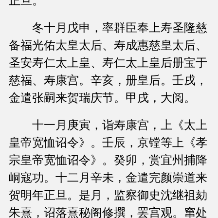
正旦。
冬十月戊申，率群臣奉上寿圣隆慈
备福光佑太皇太后、寿成惠慈皇太后、
圣安寿仁太上皇、寿仁太上皇后册宝于
慈福、寿康宫。辛亥，册皇后。壬戌，
金遣张嗣来贺瑞庆节。甲戌，大阅。
十一月庚寅，诣寿康宫，上《太上
皇帝宽恤诏令》。壬辰，京镗等上《孝
宗皇帝宽恤诏令》。癸卯，赏宜州捕降
峒寇功。十二月辛未，金遣完颜崇道来
贺明年正旦。是月，监察御史沈继祖劾
朱熹，诏落熹秘阁修撰，罢宫观。窜处