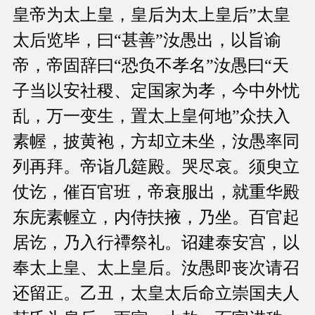
皇帝为太上皇，皇后为太上皇后”太皇
太后览毕，曰“甚善”汝愚出，以旨谕
帝，帝固辞曰“恐负不孝名”汝愚曰“天
子当以安社稷、定国家为孝，今中外忧
乱，万一变生，置太上皇何地”众扶入
素幄，披黄袍，方却立未坐，汝愚率同
列再拜。帝诣几筵殿。哭尽哀。须臾立
仗讫，催百官班，帝衰服出，就重华殿
东庑素幄立，内侍扶掖，乃坐。百官起
居讫，乃入行禫祭礼。诏建泰安宫，以
奉太上皇、太上皇后。汝愚即丧次请召
还留正。乙丑，太皇太后命立崇国夫人