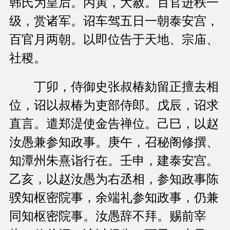
韩氏为皇后。丙寅，大赦。百官进秩一
级，赏诸军。诏车驾五日一朝泰安宫，
百官月两朝。以即位告于天地、宗庙、
社稷。
丁卯，侍御史张叔椿劾留正擅去相
位，诏以叔椿为吏部侍郎。戊辰，诏求
直言。遣郑湜使金告禅位。己巳，以赵
汝愚兼参知政事。庚午，召秘阁修撰、
知潭州朱熹诣行在。壬申，建泰安宫。
乙亥，以赵汝愚为右丞相，参知政事陈
骙知枢密院事，余端礼参知政事，仍兼
同知枢密院事。汝愚辞不拜。赐前宰