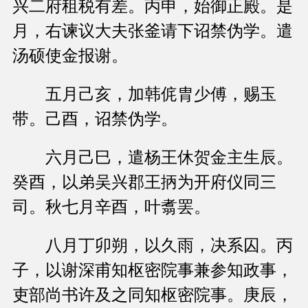
兴二府租税有差。丙申，始御正殿。是
月，右谏议大夫张釜请下诏禁伪学。遣
汤硕使金报谢。
五月己亥，加韩侂胄少傅，赐玉
带。己酉，诏禁伪学。
六月己巳，遣杨王休贺金主生辰。
癸酉，以弟吴兴郡王抦为开府仪同三
司。秋七月辛酉，叶翥罢。
八月丁卯朔，以久雨，决系囚。丙
子，以谢深甫知枢密院事兼参知政事，
吏部尚书许及之同知枢密院事。庚辰，