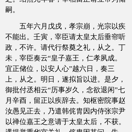
嗣。
五年六月戊戌，孝宗崩，光宗以疾
不能出。壬寅，宰臣请太皇太后垂帘听
政，不许。请代行祭奠之礼，从之。丁
未，宰臣奏云“皇子嘉王，仁孝夙成。
宜正储位，以安人心”越六日，奏三
上，从之。明日，遂拟旨以进。是夕，
御批付丞相云“历事岁久，念欲退闲”七
月辛酉，留正以疾辞去。知枢密院事赵
汝愚见正去，乃遣韩侂胄因内侍张宗尹
以禅位嘉王之意请于太皇太后，不获。