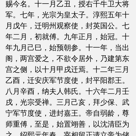
赐今名。十一月乙丑，授右千牛卫大将
军。七年，光宗为皇太子。淳熙五年十
月戊午，迁明州观察使，封英国公。七
年二月，初就傅。九年正月，始冠。十
年九月己巳，始预朝参。十一年，当出
阁，两宫爱之，不欲令居外，乃建第东
宫之侧，以十月甲戌迁焉。十二年三月
乙酉，迁安庆军节度使，封平阳郡王。
八月辛酉，纳夫人韩氏。十六年二月壬
戌，光宗受禅。三月己亥，拜少保、武
宁军节度使，进封嘉王。帝自弱龄，尊
师重傅，至是，始置翊善，以沈清臣为
之。绍熙元年春，宰相留正请立帝为储