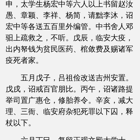
申，太学生杨宏中等六人以上书留赵汝
愚、章颖、李祥、杨简，请黜李沐，诏
宏中等各送五百里外编管。中书舍人邓
驲上疏救之，不听。戊辰，临安大疫，
出内帑钱为贫民医药、棺敛费及赐诸军
疫死者家。
五月戊子，吕祖俭改送吉州安置。
戊戌，诏戒百官朋比。丙午，诏诸路提
举司置广惠仓，修胎养令。辛亥，减大
理、三衙、临安府杂犯死罪以下囚，释
杖以下。