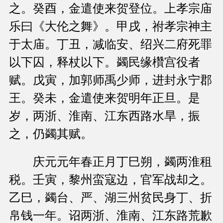
之。癸酉，金遣使来贺登位。上孝宗庙
乐曰《大伦之舞》。甲戌，祔孝宗神主
于太庙。丁丑，减临安、绍兴二府死罪
以下囚，释杖以下。蠲民缘欑宫役者
赋。戊寅，加郭师禹少师，进封永宁郡
王。癸未，金遣使来贺明年正旦。是
岁，两浙、淮南、江东西路水旱，振
之，仍蠲其赋。
庆元元年春正月丁巳朔，蠲两淮租
税。壬寅，黎州蛮寇边，官军战却之。
乙巳，蠲台、严、湖三州贫民身丁、折
帛钱一年。诏两浙、淮南、江东路荒歉