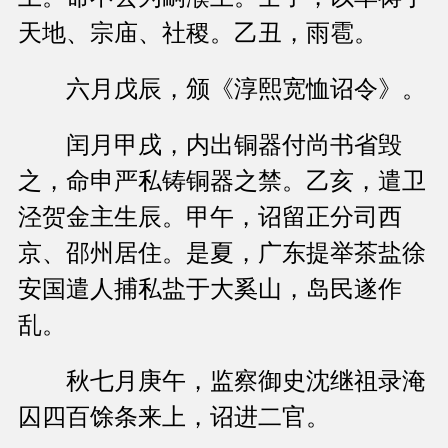
天地、宗庙、社稷。乙丑，雨雹。
六月戊辰，颁《淳熙宽恤诏令》。
闰月甲戌，内出铜器付尚书省毁
之，命申严私铸铜器之禁。乙亥，遣卫
泾贺金主生辰。甲午，诏留正分司西
京、邵州居住。是夏，广东提举茶盐徐
安国遣人捕私盐于大奚山，岛民遂作
乱。
秋七月庚午，监察御史沈继祖录淹
囚四百馀条来上，诏进二官。