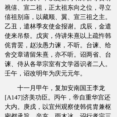
祧僖、宣二祖，正太祖东向之位，寻立
僖祖别庙，以藏顺、翼、宣三祖之主。
乙丑，遣林季友使金报谢。戊辰，金遣
使来吊祭。戊寅，侍讲朱熹以上疏忤韩
侂胄罢，赵汝愚力谏，不听。台谏、给
舍交章请留朱熹，亦不听。诏两省、台
谏、侍从各举宗室有文学器识者二人。
壬午，诏改明年为庆元元年。
十一月甲午，复加安南国王李龙
[A147]济美功臣。丙午，帝自重华宫还
大内。庚戌，以宜州观察使韩侂胄兼枢
密都承旨。辛亥，雨木冰。诏行孝宗三