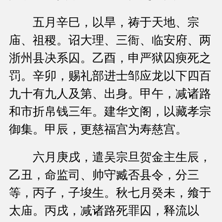
五月辛巳，以旱，祷于天地、宗
庙、祖稷。诏大理、三衙、临安府、两
浙州县决系囚。乙酉，申严狱囚瘐死之
罚。辛卯，赐礼部进士邹应龙以下四百
九十有九人及第、出身。甲午，减诸路
和市折帛钱三年。建华文阁，以藏孝宗
御集。甲辰，更慈福宫为寿慈宫。
六月庚戌，遣吴宗旦贺金主生辰，
乙丑，命监司、帅守臧否县令，分三
等，丙子，子埈生。秋七月癸未，飨于
太庙。丙戌，减诸路死罪囚，释流以