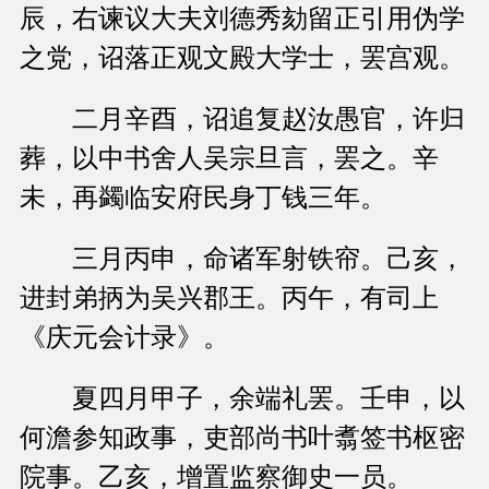
辰，右谏议大夫刘德秀劾留正引用伪学
之党，诏落正观文殿大学士，罢宫观。
二月辛酉，诏追复赵汝愚官，许归
葬，以中书舍人吴宗旦言，罢之。辛
未，再蠲临安府民身丁钱三年。
三月丙申，命诸军射铁帘。己亥，
进封弟抦为吴兴郡王。丙午，有司上
《庆元会计录》。
夏四月甲子，余端礼罢。壬申，以
何澹参知政事，吏部尚书叶翥签书枢密
院事。乙亥，增置监察御史一员。