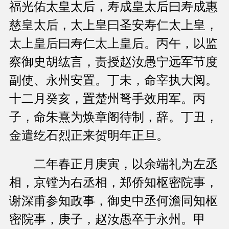
福光佑太皇太后，寿成皇太后曰寿成惠
慈皇太后，太上皇曰圣安寿仁太上皇，
太上皇后曰寿仁太上皇后。丙午，以监
察御史胡纮言，责授赵汝愚宁远军节度
副使、永州安置。丁未，命宰执大阅。
十二月癸亥，置楚州弩手效用军。丙
子，命朱熹为焕章阁待制，辞。丁丑，
金遣纥石烈正来贺明年正旦。
二年春正月庚寅，以余端礼为左丞
相，京镗为右丞相，郑侨知枢密院事，
谢深甫参知政事，御史中丞何澹同知枢
密院事，庚子，赵汝愚卒于永州。甲