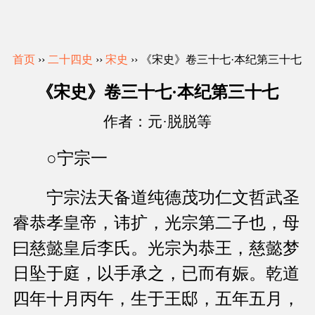
首页
››
二十四史
››
宋史
›› 《宋史》卷三十七·本纪第三十七
《宋史》卷三十七·本纪第三十七
作者：元·脱脱等
○宁宗一
宁宗法天备道纯德茂功仁文哲武圣
睿恭孝皇帝，讳扩，光宗第二子也，母
曰慈懿皇后李氏。光宗为恭王，慈懿梦
日坠于庭，以手承之，已而有娠。乾道
四年十月丙午，生于王邸，五年五月，