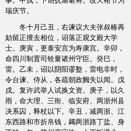
事。甲戌，下诏抚谕诸将。改天祐节为
瑞庆节。
冬十月己丑，右谏议大夫张叔椿再
劾留正擅去相位，诏落正观文殿大学
士。庚寅，更泰安宫为寿康宫。辛卯，
命四川制置司铨量诸州守臣。癸巳，
雷。乙未，诏以阴阳谬盭，雷电非时，
令台谏、侍从，各疏朝政阙失以闻。戊
戌。复许武举人试换文资。庚子，以久
雨，命大理、三衙、临安府、两浙州县
决系囚，释杖以下。辛丑，减两浙、江
东西路和市折帛钱，蠲两浙路丁盐、身