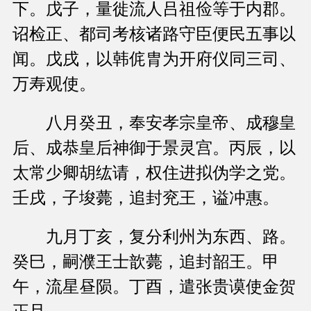
下。戊子，量徙流人吕祖俭等于内郡。
诏检正、都司考核诸路守臣便民五事以
闻。戊戌，以韩侂胄为开府仪同三司、
万寿观使。
八月癸丑，奉安孝宗皇帝、成穆皇
后、成恭皇后神御于景灵宫。丙辰，以
太常少卿胡纮请，权住进拟伪学之党。
壬戌，子埈薨，追封兖王，谥冲惠。
九月丁亥，复分利州为东西、路。
癸巳，嗣濮王士歆薨，追封韶王。甲
午，流星昼陨。丁酉，遣张贵谟使金贺