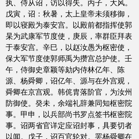
执、侍从诏，访以得失。丙子，大风。
戊寅，诏：秋暑，太上皇帝未须移御，
即以寝殿为泰安宫。以殿前都指挥使郭
杲为武康军节度使，庚辰，率群臣拜表
于泰安宫。辛巳，以赵汝愚为枢密使，
保大军节度使郭师禹为攒宫总护使。壬
午，侍御史章颖等劾内侍林亿年、陈
源、杨舜卿，诏亿年、源与在外宫观，
舜卿在京宫观。韩侂胄落阶官，为汝州
防御使。癸未，余端礼辞兼同知枢密院
事。甲申，以兵部尚书罗点签书枢密院
事。诏两省官详定应诏封事，具要切者
以闻。戊子，诏百官轮对。罢杨舜卿在