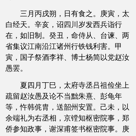
三月丙戌朔，日有食之。庚寅，太
白经天。辛亥，诏四川岁发西兵诣行
在，如旧制。癸丑，命侍从、台谏、两
省集议江南沿江诸州行铁钱利害。甲
寅，国子祭酒李祥、博士杨简以党赵汝
愚罢。
夏四月丁巳，太府寺丞吕祖俭坐上
疏留赵汝愚及论不当黜朱熹、彭龟年
等，忤韩侂胄，送韶州安置。己未，以
余端礼为右丞相，京镗知枢密院事，郑
侨参知政事，谢深甫签书枢密院事。庚