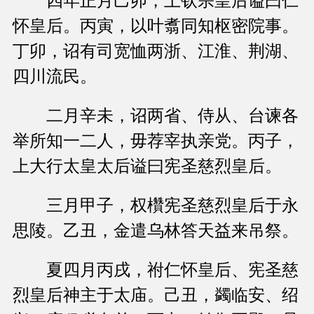
四年正月己卯，上钦宗皇后谥曰仁
怀皇后。丙寅，以叶翥同知枢密院事。
丁卯，诏有司宽恤两浙、江淮、荆湖、
四川流民。
二月辛未，诏两省、侍从、台谏各
举所知一二人，毋荐宰执亲党。丙子，
上大行太皇太后谥曰宪圣慈烈皇后。
三月甲子，权欑宪圣慈烈皇后于永
思陵。乙丑，金遣乌林答天益来吊祭。
夏四月丙戌，祔仁怀皇后、宪圣慈
烈皇后神主于太庙。己丑，蠲临安、绍