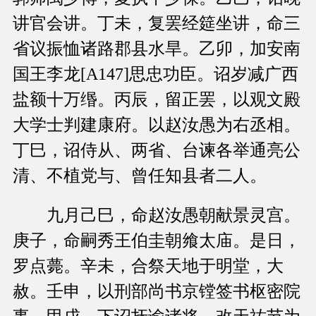
讲官会讲。丁未，复罢经筵坐讲，命三
省议振恤诸路郡县水旱。乙卯，加安南
国王李龙[A147]思忠功臣。诏岁减广西
盐额十万缗。丙辰，留正罢，以观文殿
大学士判建康府。以赵汝愚为右丞相。
丁巳，诏侍从、两省、台谏各举通亮公
清、不植党与、曾任知县者二人。
九月己巳，命赵汝愚朝献景灵宫。
庚子，命嗣秀王伯圭朝飨太庙。是日，
罗点薨。辛未，合祭天地于明堂，大
赦。壬申，以刑部尚书京镗签书枢密院