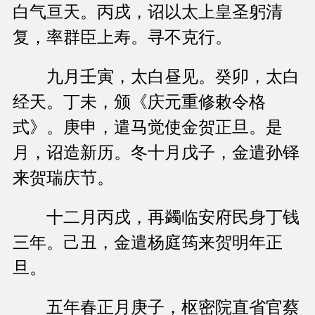
白气亘天。丙戌，诏以太上皇圣躬清
复，率群臣上寿。寻不克行。
九月壬寅，太白昼见。癸卯，太白
经天。丁未，颁《庆元重修敕令格
式》。庚申，遣马觉使金贺正旦。是
月，诏造新历。冬十月戊子，金遣孙铎
来贺瑞庆节。
十二月丙戌，再蠲临安府民身丁钱
三年。己丑，金遣杨庭筠来贺明年正
旦。
五年春正月庚子，枢密院直省官蔡