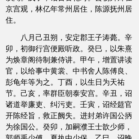
京宫观，林亿年常州居住，陈源抚州居
住。
八月己丑朔，安定郡王子涛薨。辛
卯，初御行宫便殿听政。癸巳，以朱熹
为焕章阁待制兼侍讲。甲午，增置讲读
官，以给事中黄裳、中书舍人陈傅良、
彭龟年等为之。丁酉，以生日为天祐
节。己亥，率群臣朝泰安宫。辛丑，诏
诸道举廉吏、纠污吏。壬寅，诏经筵官
开陈经旨，救正阙失。进封弟许国公抦
为徐国公。癸卯，加嗣濮王士歆少师，
郭师禹少傅，夏执中少保。乙巳，诏晚