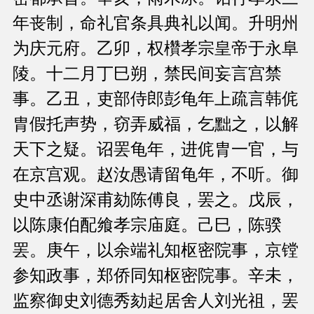
年丧制，命礼官条具典礼以闻。升明州
为庆元府。乙卯，权欑孝宗皇帝于永阜
陵。十二月丁巳朔，禁民间妄言宫禁
事。乙丑，吏部侍郎彭龟年上疏言韩侂
胄假托声势，窃弄威福，乞黜之，以解
天下之疑。诏罢龟年，进侂胄一官，与
在京宫观。赵汝愚请留龟年，不听。御
史中丞谢深甫劾陈傅良，罢之。戊辰，
以陈康伯配飨孝宗庙庭。己巳，陈骙
罢。庚午，以余端礼知枢密院事，京镗
参知政事，郑侨同知枢密院事。辛未，
监察御史刘德秀劾起居舍人刘光祖，罢