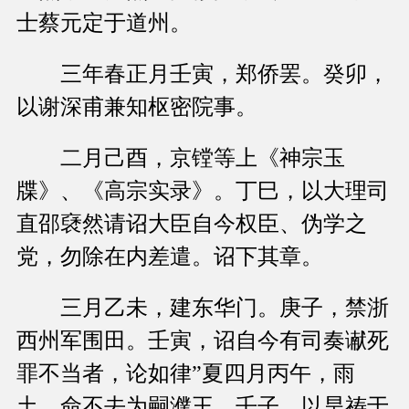
士蔡元定于道州。
三年春正月壬寅，郑侨罢。癸卯，
以谢深甫兼知枢密院事。
二月己酉，京镗等上《神宗玉
牒》、《高宗实录》。丁巳，以大理司
直邵褎然请诏大臣自今权臣、伪学之
党，勿除在内差遣。诏下其章。
三月乙未，建东华门。庚子，禁浙
西州军围田。壬寅，诏自今有司奏谳死
罪不当者，论如律”夏四月丙午，雨
土。命不去为嗣濮王。壬子，以旱祷于