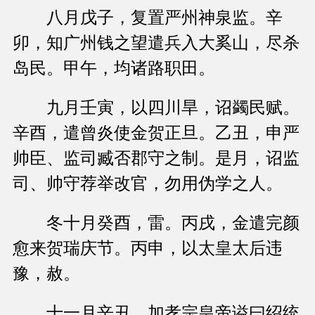
八月戊子，复置严州神泉监。辛
卯，知广州钱之望遣兵入大奚山，尽杀
岛民。甲午，均诸路职田。
九月壬寅，以四川旱，诏蠲民赋。
辛酉，遣曾炎使金贺正旦。乙丑，申严
帅臣、监司臧否郡守之制。是月，诏监
司、帅守荐举改官，勿用伪学之人。
冬十月癸酉，雷。丙戌，金遣完颜
愈来贺瑞庆节。丙申，以太皇太后违
豫，赦。
十一月辛丑，加孝宗皇帝谥曰绍统