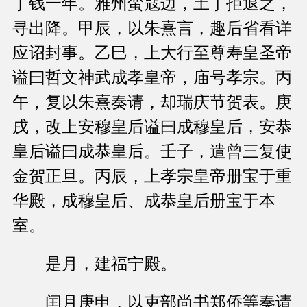
丁钱一年。雅州蛮寇边，土丁拒退之，
寻出降。甲辰，以朱熹言，趣后省看详
应诏封事。乙巳，上大行至尊寿皇圣帝
谥曰哲文神武成孝皇帝，庙号孝宗。丙
午，复以朱熹奏请，却瑞庆节贺表。庚
戌，改上安穆皇后谥曰成穆皇后，安恭
皇后谥曰成恭皇后。壬子，遣曾三复使
金贺正旦。丙辰，上孝宗皇帝册宝于重
华殿，成穆皇后、成恭皇后册宝于本
室。
是月，建福宁殿。
闰月庚申，以吏部尚书郑侨等奏请