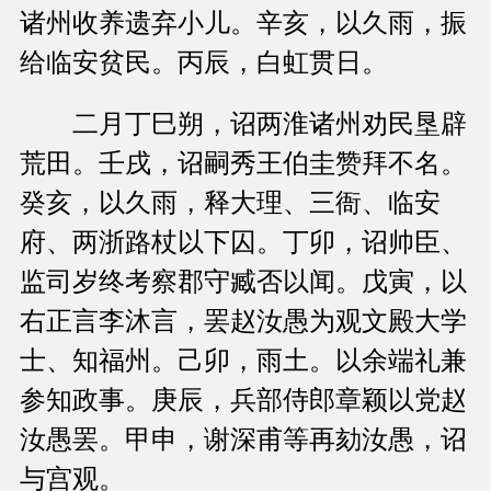
诸州收养遗弃小儿。辛亥，以久雨，振
给临安贫民。丙辰，白虹贯日。
二月丁巳朔，诏两淮诸州劝民垦辟
荒田。壬戌，诏嗣秀王伯圭赞拜不名。
癸亥，以久雨，释大理、三衙、临安
府、两浙路杖以下囚。丁卯，诏帅臣、
监司岁终考察郡守臧否以闻。戊寅，以
右正言李沐言，罢赵汝愚为观文殿大学
士、知福州。己卯，雨土。以余端礼兼
参知政事。庚辰，兵部侍郎章颖以党赵
汝愚罢。甲申，谢深甫等再劾汝愚，诏
与宫观。