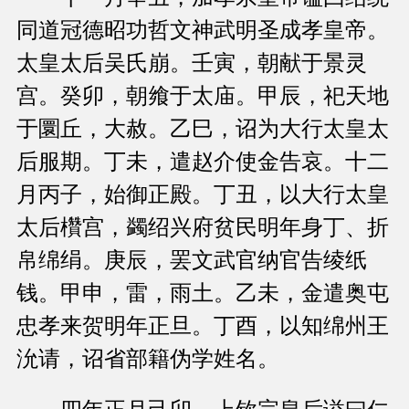
同道冠德昭功哲文神武明圣成孝皇帝。
太皇太后吴氏崩。壬寅，朝献于景灵
宫。癸卯，朝飨于太庙。甲辰，祀天地
于圜丘，大赦。乙巳，诏为大行太皇太
后服期。丁未，遣赵介使金告哀。十二
月丙子，始御正殿。丁丑，以大行太皇
太后欑宫，蠲绍兴府贫民明年身丁、折
帛绵绢。庚辰，罢文武官纳官告绫纸
钱。甲申，雷，雨土。乙未，金遣奥屯
忠孝来贺明年正旦。丁酉，以知绵州王
沇请，诏省部籍伪学姓名。