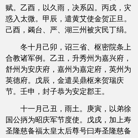
赋。乙酉，以久雨，决系囚。丙戌，灾
惑入太微。甲辰，遣黄艾使金贺正旦。
己酉，蠲台、严、湖三州被灾民丁绢。
冬十月己卯，诏三省、枢密院条上
合教诸军例。乙丑，升秀州为嘉兴府，
舒州为安庆府，嘉州为嘉定府，英州为
英德府。戊辰，金遣吴鼎枢来贺瑞庆
节。壬申，封子恭为安定郡王。
十一月己丑，雨土。庚寅，以弟徐
国公抦为昭庆军节度使。戊戌，加上寿
圣隆慈备福太皇太后尊号曰寿圣隆慈备