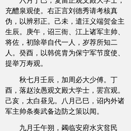
六月丁巳，复留正观文殿大学士，
充醴泉观使。右正言刘德秀请考核真
伪，以辨邪正。己未，遣汪义端贺金主
生辰。庚午，诏三衙、江上诸军主帅、
将佐，初除举自代一人，岁荐所知二
人。癸酉，以韩侂胄为保宁军节度使、
提举万寿观。
秋七月壬辰，加周必大少傅。丁
酉，落赵汝愚观文殿大学士，罢宫观。
己亥，太白昼见。八月己巳，诏内外诸
军主帅条奏武备边防之策以闻。
九月壬午朔，蠲临安府水灾贫民