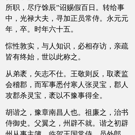
所职，尽疗馀辰”诏赐假百日。转给事
中，光禄大夫，寻加正员常侍。永元元
年，卒。时年六十五。
悰性敦实，与人知识，必相存访，亲疏
皆有终始，世以此称之。
从弟袤，矢志不仕。王敬则反，取袤监
会稽郡，而军事悉付寒人张灵宝，郡人
攻郡杀灵宝，袤以不豫事得全。
胡谐之，豫章南昌人也。祖廉之，治书
侍御史。父翼之，州辟不就。谐之初辟
州从事主簿，临贺王国常侍，员外郎，