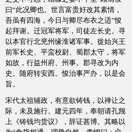
曰“此况卿也。世言富贵好改其素情，
吾虽有四海，今日与卿尽布衣之适”悛
起拜谢。迁冠军将军，司徒左长史。寻
以本官行北兖州缘淮诸军事。徙始兴王
前军长史、平蛮校尉、蜀郡太守，将军
如故，行益州府、州事。郡寻改为内
史。随府转安西。悛治事严办，以是会
旨。
宋代太祖辅政，有意欲铸钱，以禅让之
际，未及施行。建元四年，奉朝请孔觊
上《铸钱均货议》，辞证甚博。其略以