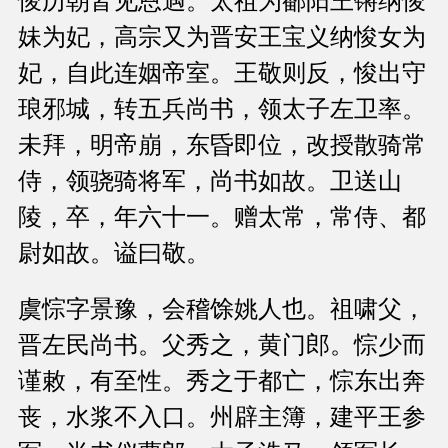
悛历朝皆见恩遇。太祖为鄱阳王锵纳悛
妹为妃，高宗又为晋安王宝义纳悛女为
妃，自此连姻帝室。王敬则反，悛出守
琅邪城，转五兵尚书，领太子左卫率。
未拜，明帝崩，东昏即位，改授散骑常
侍，领骁骑将军，尚书如故。卫送山
陵，卒，年六十一。赠太常，常侍、都
尉如故。谥曰敬。
虞悰字景豫，会稽馀姚人也。祖啸父，
晋左民尚书。父秀之，黄门郎。悰少而
谨敕，有至性。秀之于都亡，悰东出奔
丧，水浆不入口。州辟主簿，建平王参