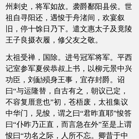
州刺史，将军如故。袭爵鄱阳县侯。世
祖自寻阳还，遇悛于舟渚间，欢宴叙
旧，停十馀日乃下。遣文惠太子及竟陵
王子良摄衣履，修父友之敬。
太祖受禅，国除。进号冠军将军。平西
记室参军夏侯恭叔上书，以柳元景中兴
功臣，刘勔殒身王事，宜存封爵。诏
曰“与运隆替，自古有之，朝议已定，
不容复厝意也”初，苍梧废，太祖集议
中华门，见悛，谓之曰“君昨直耶”悛答
曰“仆昨乃正直，而言急在外”至是上谓
悛曰“功名之际，人所不忘。卿昔于中