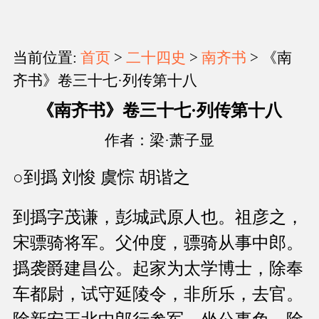
当前位置:
首页
>
二十四史
>
南齐书
> 《南
齐书》卷三十七·列传第十八
《南齐书》卷三十七·列传第十八
作者：梁·萧子显
○到撝 刘悛 虞悰 胡谐之
到撝字茂谦，彭城武原人也。祖彦之，
宋骠骑将军。父仲度，骠骑从事中郎。
撝袭爵建昌公。起家为太学博士，除奉
车都尉，试守延陵令，非所乐，去官。