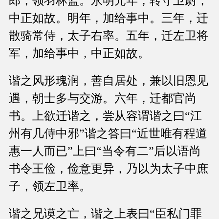
郎，领羽林监。永明元年，转守卫尉，
中正如故。明年，加给事中。三年，迁
散骑常侍，太子右率。五年，迁左卫将
军，加给事中，中正如故。
谐之风形瑰润，善自居处，兼以旧恩见
遇，朝士多与交游。六年，迁都官尚
书。上欲迁谐之，尝从容谓谐之曰“江
州有几侍中邪”谐之答曰“近世唯有程道
惠一人而已”上曰“当令有二”后以语尚
书令王俭，俭意更异，乃以为太子中庶
子，领左卫率。
谐之兄谟之亡，谐之上表曰“臣私门罪