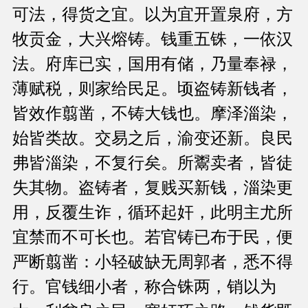
可法，得货之宜。以为宜开置泉府，方
牧贡金，大兴熔铸。钱重五铢，一依汉
法。府库已实，国用有储，乃量奉禄，
薄赋税，则家给民足。顷盗铸新钱者，
皆效作翦凿，不铸大钱也。摩泽淄染，
始皆类故。交易之后，渝变还新。良民
弗皆淄染，不复行矣。所鬻卖者，皆徒
失其物。盗铸者，复贱买新钱，淄染更
用，反覆生诈，循环起奸，此明主尤所
宜禁而不可长也。若官铸已布于民，便
严断翦凿：小轻破缺无周郭者，悉不得
行。官钱细小者，称合铢两，销以为