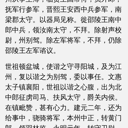
抚军行参军，晋熙王安西中兵参军，南
梁郡太守。以器局见称。徙邵陵王南中
郎中兵，领汝南太守，不拜。除射声校
尉，州别驾。除左军将军，不拜，仍除
邵陵王左军谘议。
世祖顿盆城，使谐之守寻阳城，及为江
州，复以谐之为别驾，委以事任。文惠
太子镇襄阳，世祖以谐之心腹，出为北
中郎征虏司马、扶风太守，爵关内侯。
在镇毗赞，甚有心力。建元二年，还为
给事中，骁骑将军，本州中正，转黄门