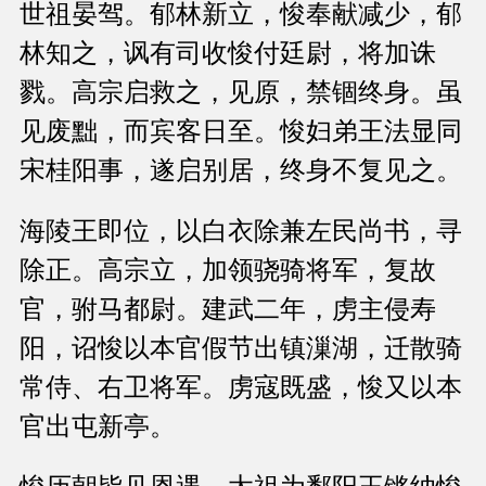
世祖晏驾。郁林新立，悛奉献减少，郁
林知之，讽有司收悛付廷尉，将加诛
戮。高宗启救之，见原，禁锢终身。虽
见废黜，而宾客日至。悛妇弟王法显同
宋桂阳事，遂启别居，终身不复见之。
海陵王即位，以白衣除兼左民尚书，寻
除正。高宗立，加领骁骑将军，复故
官，驸马都尉。建武二年，虏主侵寿
阳，诏悛以本官假节出镇漅湖，迁散骑
常侍、右卫将军。虏寇既盛，悛又以本
官出屯新亭。