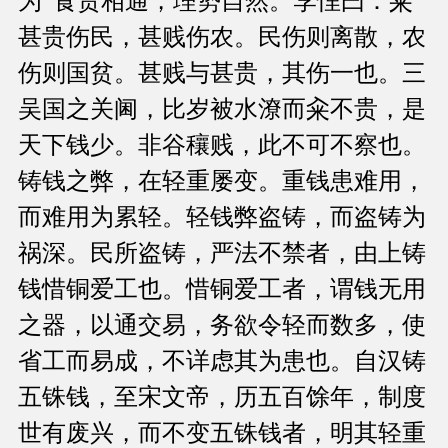
为“食货相通，理势自然。李悝曰：籴
甚贵伤民，甚贱伤农。民伤则离散，农
伤则国贫。甚贱与甚贵，其伤一也。三
吴国之关阃，比岁被水潦而籴不贵，是
天下钱少。非谷穰贱，此不可不察也。
铸钱之弊，在轻重屡变。重钱患难用，
而难用为累轻。轻钱弊盗铸，而盗铸为
祸深。民所盗铸，严法不禁者，由上铸
钱惜铜爱工也。惜铜爱工者，谓钱无用
之器，以通交易，务欲令轻而数多，使
省工而易成，不详虑其为患也。自汉铸
五铢钱，至宋文帝，历五百馀年，制度
世有废兴，而不变五铢钱者，明其轻重