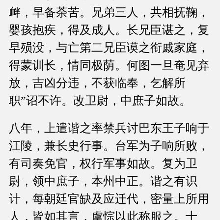
衅，早备荼苦。兄弟三人，共相抚鞠，
婴孩抱疾，得及成人。长兄臣谌之，复
早殒没，与亡第二兄臣谟之衔戚家庭，
得蒙训长，情同极荫。何图一旦奄见弃
放，吉凶分违，不获临奉，乞解所
职”诏不许。改卫尉，中庶子如故。
八年，上遣谐之率禁兵讨巴东王子响于
江陵，兼长史行事。台军为子响所败，
有司奏免官，权行军事如故。复为卫
尉，领中庶子，本州中正。谐之有识
计，每朝廷官缺及应迁代，密量上所用
人，皆如其言，虞悰以此称服之。十