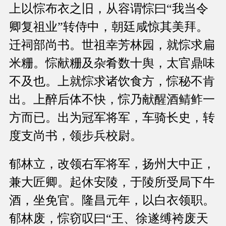
上以悰布衣之旧，从容谓悰曰“我当令
卿复祖业”转侍中，朝廷咸惊其美拜。
迁祠部尚书。世祖幸芳林园，就悰求扁
米粣。悰献粣及杂肴数十舆，太官鼎味
不及也。上就悰求诸饮食方，悰秘不肯
出。上醉后体不快，悰乃献醒酒鲭鲊一
方而已。出为冠军将军，车骑长史，转
度支尚书，领步兵校尉。
郁林立，改领右军将军，扬州大中正，
兼大匠卿。起休安陵，于陵所受局下牛
酒，坐免官。隆昌元年，以白衣领职。
郁林废，悰窃叹曰“王、徐遂缚袴废天