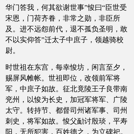
华门答我，何其欲谢世事”悛曰“臣世受
宋恩，门荷齐眷，非常之勋，非臣所
及。进不远怨前代，退不孤负圣明，敢
不以实仰答”迁太子中庶子，领越骑校
尉。
时世祖在东宫，每幸悛坊，闲言至夕，
赐屏风帷帐。世祖即位，改领前军将
军，中庶子如故。征北竟陵王子良带南
兖州，以悛为长史，加冠军将军、广陵
太守。转持节、都督司州诸军事、司州
刺史，将军如故。悛父勔讨殷琰，平寿
阳，无所犯害，百姓德之，为立碑祀。