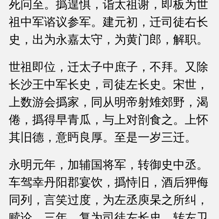
死问至。撝遑惧，诣太祖谢，即板为世
祖中军谘议参军。建元初，迁司徒右长
史，出为永嘉太守，为黄门郎，解职。
世祖即位，迁太子中庶子，不拜。又除
长沙王中军长史，司徒左长史。宋世，
上数游会撝家，同从明帝射雉郊野，渴
倦，撝得早青瓜，与上对剖食之。上怀
其旧德，意眄良厚。至是一岁三迁。
永明元年，加辅国将军，转御史中丞。
车驾幸丹阳郡宴饮，撝恃旧，酒后狎侮
同列，言笑过度，为左丞庾杲之所纠，
赎论。三年，复为司徒左长史，转左卫