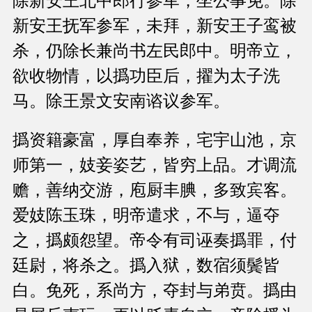
除新安王北中郎行参军，坐公事免。除
新安王抚军参军，未拜，新安王子鸾被
杀，仍除长兼尚书左民郎中。明帝立，
欲收物情，以撝功臣后，擢为太子洗
马。除王景文安南谘议参军。
撝资籍豪富，厚自奉养，宅宇山池，京
师第一，妓妾姿艺，皆穷上品。才调流
赡，善纳交游，庖厨丰腆，多致宾客。
爱妓陈玉珠，明帝遣求，不与，逼夺
之，撝颇怨望。帝令有司诬奏撝罪，付
廷尉，将杀之。撝入狱，数宿须鬓皆
白。免死，系尚方，夺封与弟贲。撝由