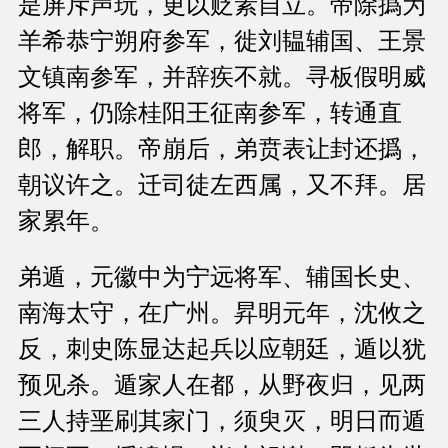
是屏斥声玩，更以贬素自立。帝除撝为
羊希恭宁朔府参军，徙刘韫辅国、王景
文镇南参军，并辞疾不就。寻板假明威
将军，仍除桂阳王征南参军，转通直
郎，解职。帝崩后，弟贲表让封还撝，
朝议许之。迁司徒左西属，又不拜。居
家累年。
弟遁，元徽中为宁远将军、辅国长史、
南海太守，在广州。昇明元年，沈攸之
反，刺史陈显达起兵以应朝廷，遁以犹
预见杀。遁家人在都，从野夜归，见两
三人持垩刷其家门，须臾灭，明日而遁