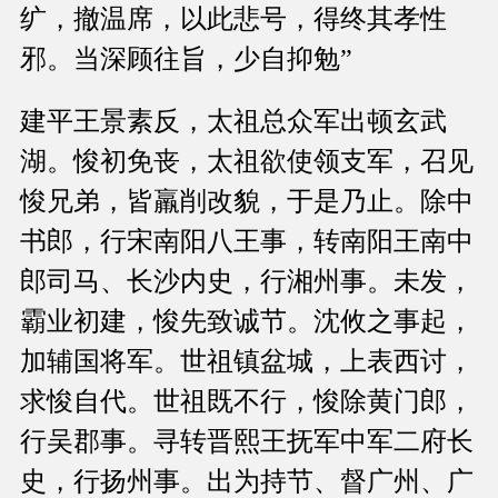
纩，撤温席，以此悲号，得终其孝性
邪。当深顾往旨，少自抑勉”
建平王景素反，太祖总众军出顿玄武
湖。悛初免丧，太祖欲使领支军，召见
悛兄弟，皆羸削改貌，于是乃止。除中
书郎，行宋南阳八王事，转南阳王南中
郎司马、长沙内史，行湘州事。未发，
霸业初建，悛先致诚节。沈攸之事起，
加辅国将军。世祖镇盆城，上表西讨，
求悛自代。世祖既不行，悛除黄门郎，
行吴郡事。寻转晋熙王抚军中军二府长
史，行扬州事。出为持节、督广州、广