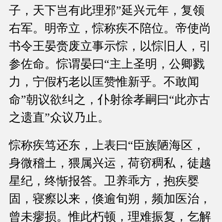
子，天下岂有此理邪”延兴元年，复领
右军。明帝立，悰称疾不陪位。帝使尚
书令王晏赍废立事示悰，以悰旧人，引
参佐命。悰谓晏曰“主上圣明，公卿戮
力，宁假朽老以匡赞惟新乎。不敢闻
命”朝议欲纠之，仆射徐孝嗣曰“此亦古
之遗直”众议乃止。
悰称疾笃还东，上表曰“臣族陋海区，
身微稽土，猥属兴运，荷窃稠私，徒越
星纪，终惭报答。卫养乖方，抱疾婴
固，寝瘵以来，倏逾旬朔，频加医治，
曾未瘳损。惟此朽顿，理难振复，乞解