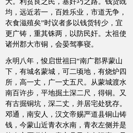
大。利贫良之民，塞奸巧之路。钱货既
均，远近若一，百姓乐业，市道无争，
衣食滋殖矣”时议者多以钱货转少，宜
更广铸，重其铢两，以防民奸。太祖使
诸州郡大市铜，会晏驾事寝。
永明八年，悛启世祖曰“南广郡界蒙山
下，有城名蒙城，可二顷地，有烧炉四
所，高一丈，广一丈五尺。从蒙城渡水
南百许步，平地掘土深二尺，得铜。又
有古掘铜坑，深二丈，并居宅处犹存。
邓通，南安人，汉文帝赐严道县铜山铸
钱，今蒙山近青衣水南，青衣左侧并是