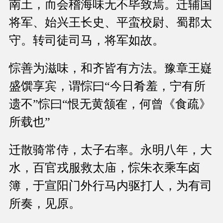
南土，而会稽海味无不毕致焉。迁辅国
将军、始兴王长史、平蛮校尉、蜀郡太
守。转司徒司马，将军如故。
悰善为滋味，和齐皆有方法。豫章王嶷
盛馔享宾，谓悰曰“今日肴羞，宁有所
遗不”悰曰“恨无黄颔隺，何曾《食疏》
所载也”
迁散骑常侍，太子右率。永明八年，大
水，百官戎服救太庙，悰朱衣乘车卤
簿，于宣阳门外行马内驱打人，为有司
所奏，见原。