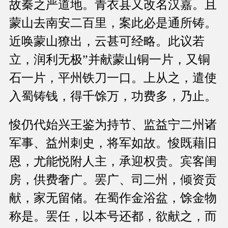
故秦之严道地。青衣县又改名汉嘉。且
蒙山去南安二百里，案此必是通所铸。
近唤蒙山獠出，云甚可经略。此议若
立，润利无极”并献蒙山铜一片，又铜
石一片，平州铁刀一口。上从之，遣使
入蜀铸钱，得千馀万，功费多，乃止。
悛仍代始兴王鉴为持节、监益宁二州诸
军事、益州刺史，将军如故。悛既藉旧
恩，尤能悦附人主，承迎权贵。宾客闺
房，供费奢广。罢广、司二州，倾资贡
献，家无留储。在蜀作金浴盆，馀金物
称是。罢任，以本号还都，欲献之，而