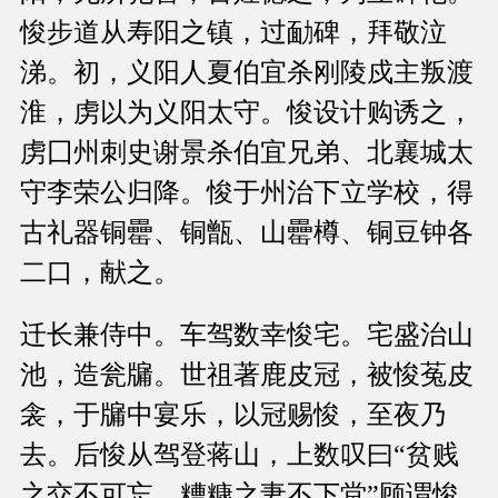
悛步道从寿阳之镇，过勔碑，拜敬泣
涕。初，义阳人夏伯宜杀刚陵戍主叛渡
淮，虏以为义阳太守。悛设计购诱之，
虏囗州刺史谢景杀伯宜兄弟、北襄城太
守李荣公归降。悛于州治下立学校，得
古礼器铜罍、铜甑、山罍樽、铜豆钟各
二口，献之。
迁长兼侍中。车驾数幸悛宅。宅盛治山
池，造瓮牖。世祖著鹿皮冠，被悛菟皮
衾，于牖中宴乐，以冠赐悛，至夜乃
去。后悛从驾登蒋山，上数叹曰“贫贱
之交不可忘，糟糠之妻不下堂”顾谓悛