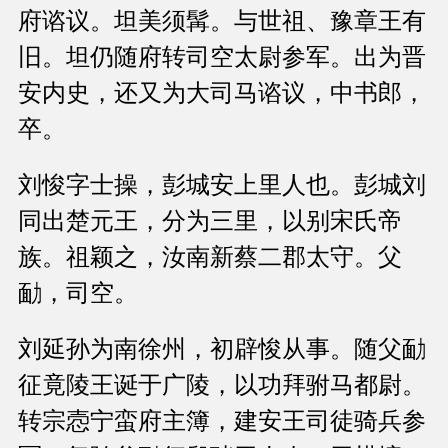
府谘议。坦美须髯。与世祖、豫章王有
旧。坦仍随府转司空太尉参军。出为晋
安内史，还又为大司马谘议，中书郎，
卒。
刘悛字士操，彭城安上里人也。彭城刘
同出楚元王，分为三里，以别宋氏帝
族。祖颖之，汝南新蔡二郡太守。父
勔，司空。
刘延孙为南徐州，初辟悛从事。随父勔
征竟陵王诞于广陵，以功拜驸马都尉。
转宗悫宁蛮府主簿，建安王司徒骑兵参