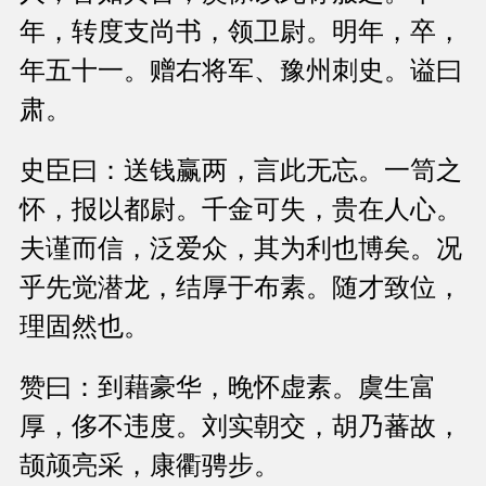
年，转度支尚书，领卫尉。明年，卒，
年五十一。赠右将军、豫州刺史。谥曰
肃。
史臣曰：送钱赢两，言此无忘。一笥之
怀，报以都尉。千金可失，贵在人心。
夫谨而信，泛爱众，其为利也博矣。况
乎先觉潜龙，结厚于布素。随才致位，
理固然也。
赞曰：到藉豪华，晚怀虚素。虞生富
厚，侈不违度。刘实朝交，胡乃蕃故，
颉颃亮采，康衢骋步。