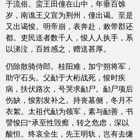
于流俗。蛮王田僮在山中，年垂百馀
岁，南谯王义宣为荆州，僮出谒。至是
又出谒悛。明帝崩，表奔赴，敕带郡还
都。吏民送者数千人，悛人人执手，系
以涕泣，百姓感之，赠送甚厚。
仍除散骑侍郎。桂阳难，加宁朔将军，
助守石头。父勔于大桁战死，悛时疾
病，扶伏路次，号哭求勔尸。勔尸项后
伤缺，悛割发补之。持丧墓侧，冬月不
衣絮。太祖代勔为领军，素与勔善，书
譬悛曰“承至性毁瘵，转之危虑，深以
酸怛。终哀全生，先王明轨，岂有去缣