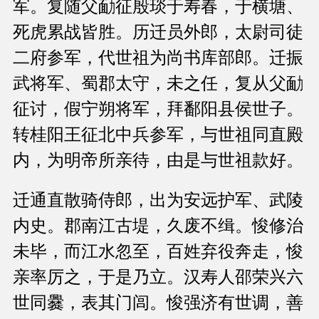
军。复随父勔征殷琰于寿春，于横塘、
死虎累战皆胜。历迁员外郎，太尉司徒
二府参军，代世祖为尚书库部郎。迁振
武将军、蜀郡太守，未之任，复从父勔
征讨，假宁朔将军，拜鄱阳县侯世子。
转桂阳王征北中兵参军，与世祖同直殿
内，为明帝所亲待，由是与世祖款好。
迁通直散骑侍郎，出为安远护军、武陵
内史。郡南江古堤，久废不缉。悛修治
未毕，而江水忽至，百姓弃役奔走，悛
亲率厉之，于是乃立。汉寿人邵荣兴六
世同爨，表其门闾。悛强济有世调，善