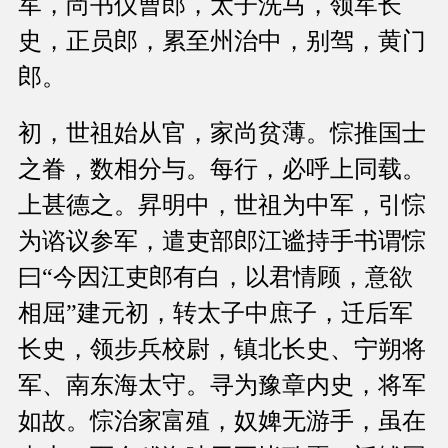
军，尚书仪曹郎，太子洗马，领军长
史，正员郎，累至州治中，别驾，黄门
郎。
初，世祖始从官，家尚贫薄。悰推国士
之眷，数相分与。每行，必呼上同载。
上甚德之。昇明中，世祖为中军，引悰
为谘议参军，遣吏部郎江谧持手书谓悰
曰“今因江吏郎有白，以君情顾，意欲
相屈”建元初，转太子中庶子，迁后军
长史，领步兵校尉，镇北长史、宁朔将
军、南东海太守。寻为豫章内史，将军
如故。悰治家富殖，奴婢无游手，虽在