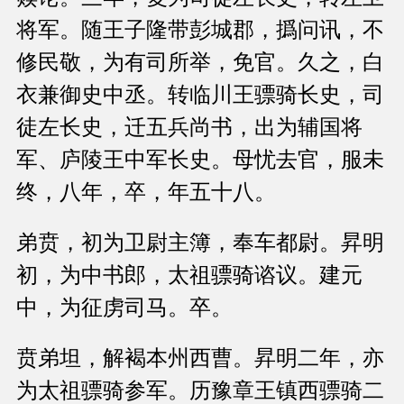
将军。随王子隆带彭城郡，撝问讯，不
修民敬，为有司所举，免官。久之，白
衣兼御史中丞。转临川王骠骑长史，司
徒左长史，迁五兵尚书，出为辅国将
军、庐陵王中军长史。母忧去官，服未
终，八年，卒，年五十八。
弟贲，初为卫尉主簿，奉车都尉。昇明
初，为中书郎，太祖骠骑谘议。建元
中，为征虏司马。卒。
贲弟坦，解褐本州西曹。昇明二年，亦
为太祖骠骑参军。历豫章王镇西骠骑二