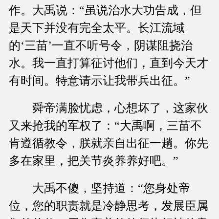
作。大禹说：“虽说治水大功告成，但
是天下并没有完全太平。长江流域
的‘三苗’一直不听号令，阴谋阻挠治
水。我一直打算征讨他们，直到今天才
有时间。特意请示让我带兵出征。”
舜帝满脸忧虑，心想坏了，这家伙
又来抢我的军权了：“大禹啊，三苗不
肯遵循教令，朕就亲自出征一趟。你先
多在家里，把关节炎养养好吧。”
大禹不傻，坚持道：“您身处帝
位，您的职责就是冷静思考，发展臣属