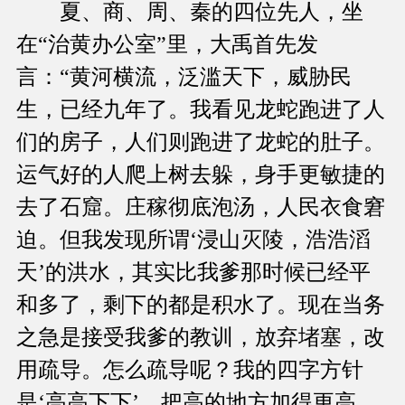
夏、商、周、秦的四位先人，坐
在“治黄办公室”里，大禹首先发
言：“黄河横流，泛滥天下，威胁民
生，已经九年了。我看见龙蛇跑进了人
们的房子，人们则跑进了龙蛇的肚子。
运气好的人爬上树去躲，身手更敏捷的
去了石窟。庄稼彻底泡汤，人民衣食窘
迫。但我发现所谓‘浸山灭陵，浩浩滔
天’的洪水，其实比我爹那时候已经平
和多了，剩下的都是积水了。现在当务
之急是接受我爹的教训，放弃堵塞，改
用疏导。怎么疏导呢？我的四字方针
是‘高高下下’，把高的地方加得更高，