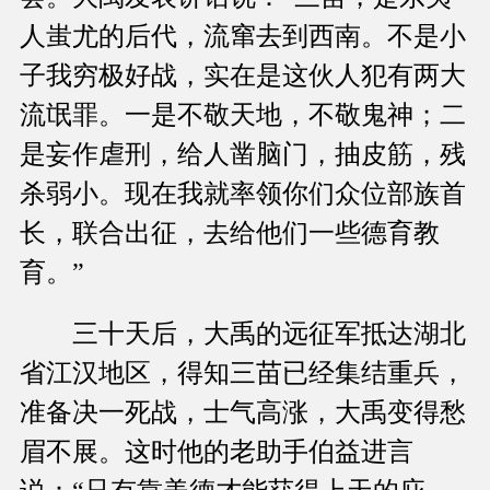
人蚩尤的后代，流窜去到西南。不是小
子我穷极好战，实在是这伙人犯有两大
流氓罪。一是不敬天地，不敬鬼神；二
是妄作虐刑，给人凿脑门，抽皮筋，残
杀弱小。现在我就率领你们众位部族首
长，联合出征，去给他们一些德育教
育。”
三十天后，大禹的远征军抵达湖北
省江汉地区，得知三苗已经集结重兵，
准备决一死战，士气高涨，大禹变得愁
眉不展。这时他的老助手伯益进言