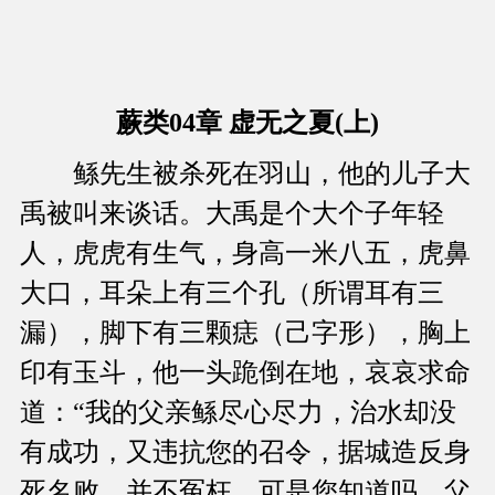
蕨类04章 虚无之夏(上)
鲧先生被杀死在羽山，他的儿子大
禹被叫来谈话。大禹是个大个子年轻
人，虎虎有生气，身高一米八五，虎鼻
大口，耳朵上有三个孔（所谓耳有三
漏），脚下有三颗痣（己字形），胸上
印有玉斗，他一头跪倒在地，哀哀求命
道：“我的父亲鲧尽心尽力，治水却没
有成功，又违抗您的召令，据城造反身
死名败，并不冤枉。可是您知道吗，父