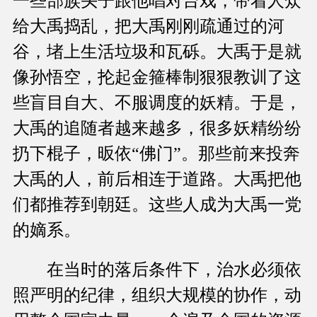
一些部族头子跟他唱对台戏，带着人众
给大禹捣乱，把大禹刚刚疏通过的河
谷，堵上生活垃圾和瓦砾。大禹于是就
像孙悟空，抡起金箍棒制狠狠教训了这
些盲目自大、不服调度的妖精。于是，
大禹的追随者越来越多，很多妖精纷纷
扔下棍子，昄依“佛门”。那些前来投奔
大禹的人，前后相连于道路。大禹把他
们都推荐到朝廷。这些人成为大禹一党
的嫡系。
在当时的落后条件下，治水必须依
照严明的纪律，组织大规模的协作，动