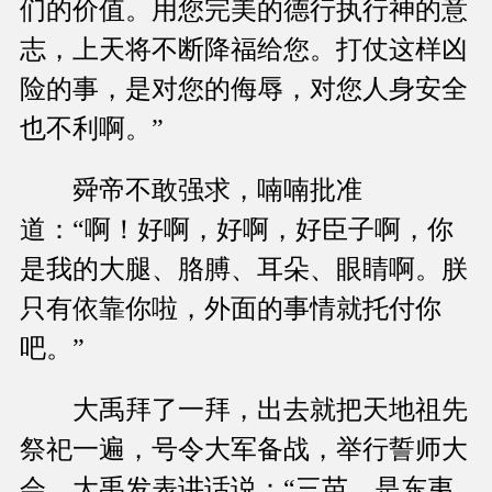
们的价值。用您完美的德行执行神的意
志，上天将不断降福给您。打仗这样凶
险的事，是对您的侮辱，对您人身安全
也不利啊。”
舜帝不敢强求，喃喃批准
道：“啊！好啊，好啊，好臣子啊，你
是我的大腿、胳膊、耳朵、眼睛啊。朕
只有依靠你啦，外面的事情就托付你
吧。”
大禹拜了一拜，出去就把天地祖先
祭祀一遍，号令大军备战，举行誓师大
会。大禹发表讲话说：“三苗，是东夷