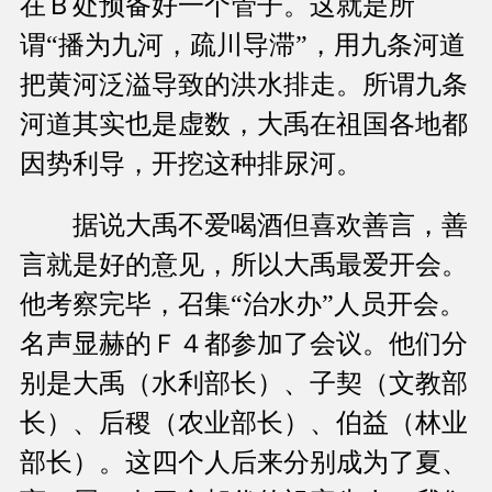
在Ｂ处预备好一个管子。这就是所
谓“播为九河，疏川导滞”，用九条河道
把黄河泛溢导致的洪水排走。所谓九条
河道其实也是虚数，大禹在祖国各地都
因势利导，开挖这种排尿河。
据说大禹不爱喝酒但喜欢善言，善
言就是好的意见，所以大禹最爱开会。
他考察完毕，召集“治水办”人员开会。
名声显赫的Ｆ４都参加了会议。他们分
别是大禹（水利部长）、子契（文教部
长）、后稷（农业部长）、伯益（林业
部长）。这四个人后来分别成为了夏、