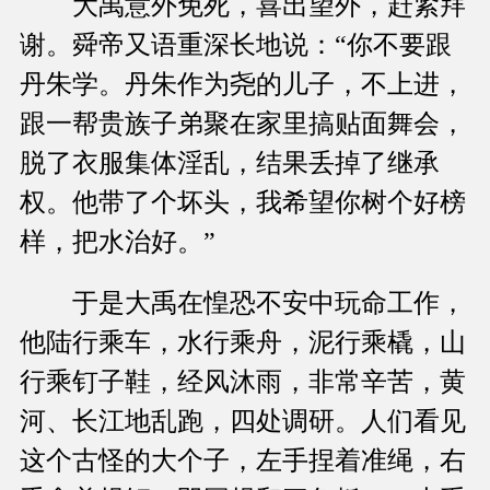
大禹意外免死，喜出望外，赶紧拜
谢。舜帝又语重深长地说：“你不要跟
丹朱学。丹朱作为尧的儿子，不上进，
跟一帮贵族子弟聚在家里搞贴面舞会，
脱了衣服集体淫乱，结果丢掉了继承
权。他带了个坏头，我希望你树个好榜
样，把水治好。”
于是大禹在惶恐不安中玩命工作，
他陆行乘车，水行乘舟，泥行乘橇，山
行乘钉子鞋，经风沐雨，非常辛苦，黄
河、长江地乱跑，四处调研。人们看见
这个古怪的大个子，左手捏着准绳，右