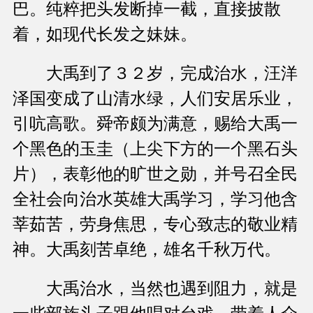
巴。纯粹把头发断掉一截，直接披散
着，如现代长发之妹妹。
大禹到了３２岁，完成治水，汪洋
泽国变成了山清水绿，人们安居乐业，
引吭高歌。舜帝颇为满意，赐给大禹一
个黑色的玉圭（上尖下方的一个黑石头
片），表彰他的旷世之勋，并号召全民
全社会向治水英雄大禹学习，学习他含
莘茹苦，劳身焦思，专心致志的敬业精
神。大禹刻苦卓绝，雄名千秋万代。
大禹治水，当然也遇到阻力，就是