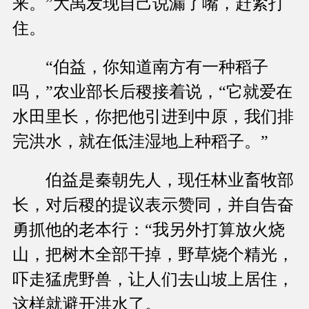
来。”大禹发现自己说漏了嘴，赶紧打
住。
“伯益，你知道南方有一种稻子
吗，”农业部长后稷接着说，“它就爱在
水田里长，你把他引进到中原，我们排
完洪水，就在低洼湿地上种稻子。”
伯益是秦朝先人，现任林业畜牧部
长，对后稷的提议表示赞同，并自告奋
勇抓他的老本行：“我另外打算放火烧
山，把树木全部干掉，野草烧个精光，
吓走猛虎野兽，让人们去山坡上居住，
这样就避开洪水了。