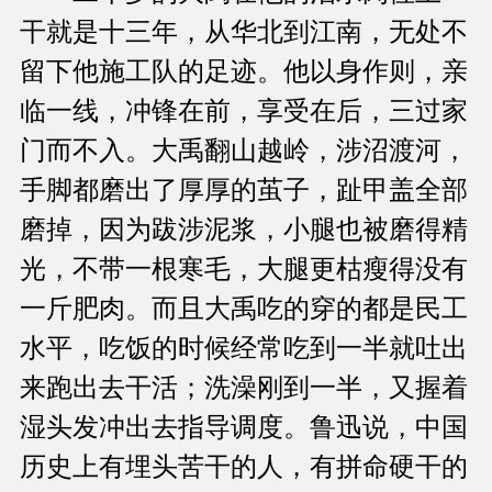
干就是十三年，从华北到江南，无处不
留下他施工队的足迹。他以身作则，亲
临一线，冲锋在前，享受在后，三过家
门而不入。大禹翻山越岭，涉沼渡河，
手脚都磨出了厚厚的茧子，趾甲盖全部
磨掉，因为跋涉泥浆，小腿也被磨得精
光，不带一根寒毛，大腿更枯瘦得没有
一斤肥肉。而且大禹吃的穿的都是民工
水平，吃饭的时候经常吃到一半就吐出
来跑出去干活；洗澡刚到一半，又握着
湿头发冲出去指导调度。鲁迅说，中国
历史上有埋头苦干的人，有拼命硬干的