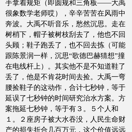
手拿着规矩（即圆规和三角板——大禹
很象数学老师哎），辛辛苦苦在风雨中
奔波。大禹不听音乐，愁然沉思。走在
树梢下，帽子被树枝刮去了，他也不回
头顾；鞋子跑丢了，也不回去拣（可能
跟陈景润一样，沉思“歌德巴赫猜想”撞
在电线杆上）。其实他不是不知道鞋了
丢了，他是不肯花时间去捡。大禹一弯
腰捡鞋子的这动作，合计七秒钟，等于
延误了七秒钟的时间研究治水方案。方
案拖延七秒钟，等于有３。５个人和
１。２座房子被大水吞没，人民生命财
产的损失折合几百万元，这个价值远远