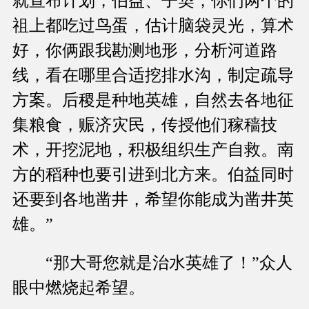
就宣布计划，伯益、子契，你们两个的
祖上都吃过鸟蛋，估计脑袋灵光，算术
好，你俩跟我勘测地形，分析河道路
线，看在哪里合适挖排水沟，制定疏导
方案。后稷是种地英雄，自然去各地征
集粮食，赈济灾民，传授他们稼穑技
术，开挖泥地，积极组织生产自救。南
方的稻种也要引进到北方来。伯益同时
还要到各地凿井，希望你能成为凿井英
雄。”
“那大哥您就是治水英雄了！”众人
眼中燃烧起希望。