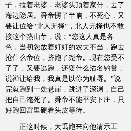
子，拉着老婆，老婆头顶着家什，去了
海边隐居。舜帝愣了半晌，不死心，又
要让位给“北人无择”，北人无择也不敢
接这个热山芋，说：“您这人真是各
色，当初您放着好好的农夫不当，跑去
抢什么帝位，挤跑了尧帝。现在您受不
了了，又要逃跑，还耍什么沽名钓誉，
说禅让给我，我真是以你为耻辱。”说
完就跑到一处悬崖，跳进了深渊，自己
把自己淹死了。舜帝不能平安下庄，只
好跑回宫里硬着头皮等待。
正这时候，大禹跑来向他请示工