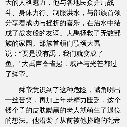
大的人格魅力，他与各地民众并肩战
斗、身体力行、制服洪水，与部族首领
分享着成功与挫折的喜乐，在治水中结
成了战友般的友谊。大禹拯救了无数部
族的家园。部族首领们歌颂大禹
说：“要是没有禹，我们就变成了
鱼。”大禹声誉雀起，威严与光芒都过
了舜帝。
舜帝意识到了这种危险，嘴角咧出
一丝苦笑，再加上年老精力匮乏，这个
矮个子的皮肤黝黑的老人就萌生了退位
的想法。他沿袭了从前被他挤跑的尧帝