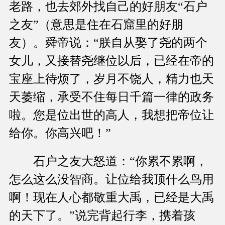
老路，也去郊外找自己的好朋友“石户
之友”（意思是住在石窟里的好朋
友）。舜帝说：“朕自从娶了尧的两个
女儿，又接替尧继位以后，已经在帝的
宝座上待烦了，岁月不饶人，精力也天
天萎缩，承受不住每日千篇一律的政务
啦。您是位出世的高人，我想把帝位让
给你。你高兴吧！”
石户之友大怒道：“你累不累啊，
怎么这么没智商。让位给我顶什么鸟用
啊！现在人心都敬重大禹，已经是大禹
的天下了。”说完背起行李，携着孩