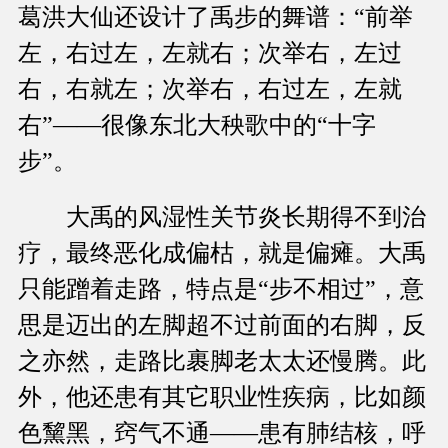
葛洪大仙还设计了禹步的舞谱：“前举
左，右过左，左就右；次举右，左过
右，右就左；次举右，右过左，左就
右”——很像东北大秧歌中的“十字
步”。
大禹的风湿性关节炎长期得不到治
疗，最终恶化成偏枯，就是偏瘫。大禹
只能蹭着走路，特点是“步不相过”，意
思是迈出的左脚超不过前面的右脚，反
之亦然，走路比裹脚老太太还慢腾。此
外，他还患有其它职业性疾病，比如颜
色黧黑，窍气不通——患有肺结核，呼