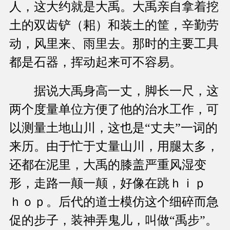
人，这大约就是大禹。大禹亲自拿着挖
土的双齿铲（耜）和装土的筐，辛勤劳
动，风里来、雨里去。那时的主要工具
都是石器，挥动起来可不容易。
据说大禹身高一丈，脚长一尺，这
两个度量单位方便了他的治水工作，可
以测量土地山川，这也是“丈夫”一词的
来历。由于忙于丈量山川，用腿太多，
还都在泥里，大禹的膝盖严重风湿变
形，走路一颠一颠，好像在跳ｈｉｐ
ｈｏｐ。后代的道士模仿这个细碎而急
促的步子，装神弄鬼儿，叫做“禹步”。