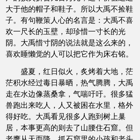
大于他的帽子和鞋子。所以大禹不捡鞋
子。有句鞭策人心的名言是：大禹不喜
欢一尺长的玉壁，却珍惜一寸长的光
阴。大禹惜寸阴的说法就是这么来的，
喜欢睡懒觉的人可以把它作为床右铭。
盛夏，红日似火，炙烤着大地，茫
茫积水经过毒日暴晒，热气腾腾，大禹
走在水边像蒸桑拿，气喘吁吁。很多猛
兽跑出来吃人，人又被困在水里，格外
得好吃。大禹看见很多人跑到树上巢
居，本事更高的则去了山腰住石窟。但
老鹰从天而降，抓石窟里的小孩和老头