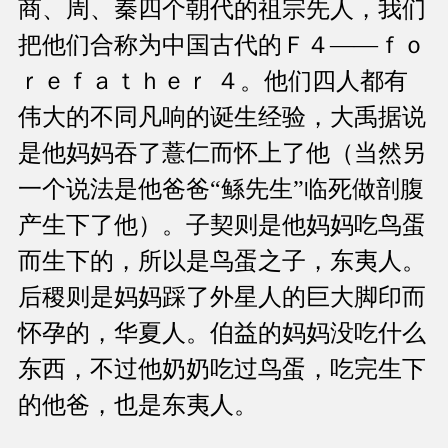
商、周、秦四个朝代的祖宗先人，我们
把他们合称为中国古代的Ｆ４——ｆｏ
ｒｅｆａｔｈｅｒ ４。他们四人都有
伟大的不同凡响的诞生经验，大禹据说
是他妈妈吞了薏仁而怀上了他（当然另
一个说法是他爸爸“鲧先生”临死做剖腹
产生下了他）。子契则是他妈妈吃鸟蛋
而生下的，所以是鸟蛋之子，东夷人。
后稷则是妈妈踩了外星人的巨大脚印而
怀孕的，华夏人。伯益的妈妈没吃什么
东西，不过他奶奶吃过鸟蛋，吃完生下
的他爸，也是东夷人。