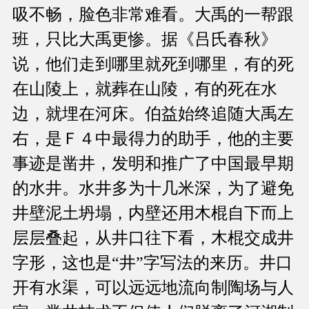
吸不畅，脸色非常难看。大禹的一帮跟
班，只比大禹更惨。据《吕氏春秋》
说，他们走到哪里就死到哪里，有的死
在山陵上，就葬在山陵，有的死在水
边，就埋在河床。伯益始终追随大禹左
右，是Ｆ４中最得力的助手，他的主要
事迹是凿井，发明和推广了中国最早期
的水井。水井多为十几米深，为了避免
井壁泥土坍塌，内壁还用木棍自下而上
层层叠起，从井口往下看，木棍交成井
字形，这也是“井”字写法的来历。井口
开有水渠，可以远远地流向制陶场与人