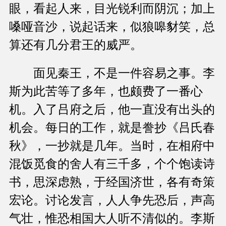
眼，看起人来，目光锐利而阴沉；加上
嗓哑音沙，说起话来，似狼嗥豺笑，总
算还有几分君王的威严。
面见秦王，不是一件容易之事。李
斯为此苦等了多年，也颇费了一番心
机。入了吕府之后，他一直没有出头的
机会。每日的工作，就是誊抄《吕氏春
秋》，一抄就是几年。当时，在相府中
混饭觅食的舍人有三千多，个个饱读诗
书，思深虑熟，于经国济世，各有奇策
宏论。讨论发言，人人争先恐后，声高
气壮，惟恐相国大人听不清似的。李斯