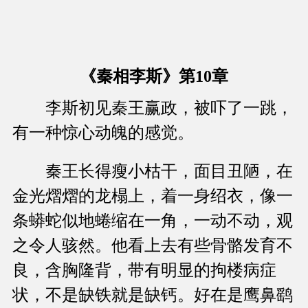
《秦相李斯》第10章
李斯初见秦王赢政，被吓了一跳，
有一种惊心动魄的感觉。
秦王长得瘦小枯干，面目丑陋，在
金光熠熠的龙榻上，着一身绍衣，像一
条蟒蛇似地蜷缩在一角，一动不动，观
之令人骇然。他看上去有些骨骼发育不
良，含胸隆背，带有明显的拘楼病症
状，不是缺铁就是缺钙。好在是鹰鼻鹞