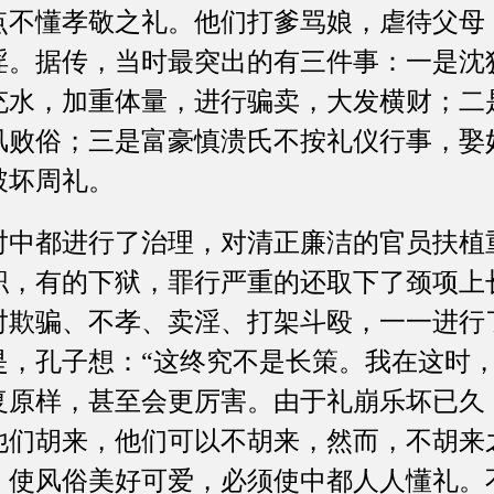
点不懂孝敬之礼。他们打爹骂娘，虐待父母
淫。据传，当时最突出的有三件事：一是沈
充水，加重体量，进行骗卖，大发横财；二
风败俗；三是富豪慎溃氏不按礼仪行事，娶
破坏周礼。
都进行了治理，对清正廉洁的官员扶植
职，有的下狱，罪行严重的还取下了颈项上
对欺骗、不孝、卖淫、打架斗殴，一一进行
是，孔子想：“这终究不是长策。我在这时
复原样，甚至会更厉害。由于礼崩乐坏已久
他们胡来，他们可以不胡来，然而，不胡来
，使风俗美好可爱，必须使中都人人懂礼。