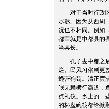
对于当时行政区划
尽然。因为从西周
况也不相同。例如
都宰就是中都县的
当县长。
孔子去中都之后，
烂。民风习俗则更
蝇营狗苟。清正廉
氓无赖横行霸道，
点礼仪。乡上的一
的杯盘碗筷都给掀