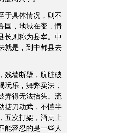
至于具体情况，则不
鲁国，地域在变，情
县长则称为县宰。中
法就是，到中都县去
，残墙断壁，肮脏破
喝玩乐，舞弊卖法，
被弄得无法抬头。流
动掂刀动武，不懂半
，五次打架，酒桌上
不能容忍的是一些人