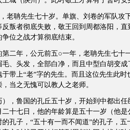
入王城（陕州）。此时敬王才算有了暂时安
老聃先生七十岁。单旗、刘卷的军队攻下
等反叛者彻底失败，敬王回到周都洛阳，直
的争位之战才算彻底结束。
二年，公元前五○一年，老聃先生七十一
眉毛、头发，全部白净，而且中型白胡变成
愧于带上“老”字的先生。而且这位先生此时
崇，当之无愧可以教人之老师。
，鲁国的孔丘五十岁，开始到中都出任
月二十七日，他的年龄算是五十一岁（他是
时的孔子，“五十有一而不闻道”的孔子，五