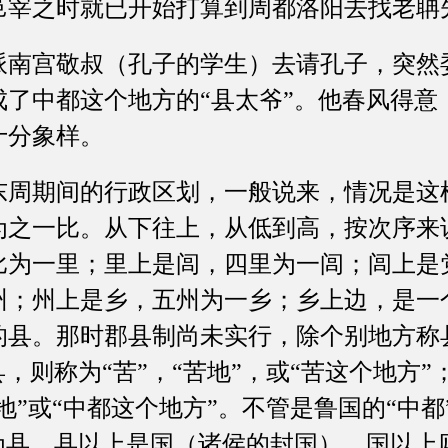
邑宰之时就已开始打算到周都洛阳去找老聃
宫敬叔（孔子的学生）去请孔子，突然
成了中都这个地方的“县太爷”。他春风得意
十分象样。
期间的行政区划，一般说来，情况是这
为之一比。从下往上，从低到高，按次序来
比为一里；里上是闾，四里为一闾；闾上是
州；州上是乡，五州为一乡；乡上边，是一
的县。那时郡县制尚未实行，除个别地方称
县，则称为“苦”，“苦地”，或“苦这个地方
境地”或“中都这个地方”。不管是鲁国的“中
称为县。县以上是国（诸侯的封国），国以上