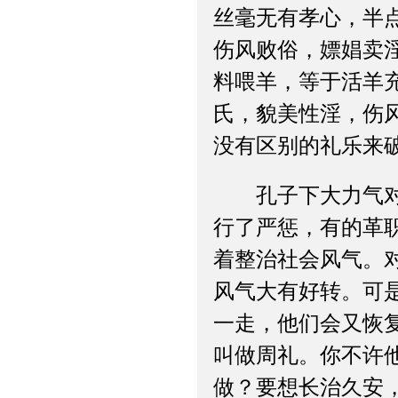
丝毫无有孝心，半
伤风败俗，嫖娼卖
料喂羊，等于活羊
氏，貌美性淫，伤
没有区别的礼乐来
孔子下大力气对中
行了严惩，有的革
着整治社会风气。
风气大有好转。可
一走，他们会又恢
叫做周礼。你不许
做？要想长治久安