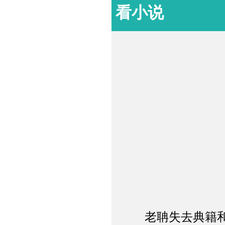
看小说
老聃失去典籍和官