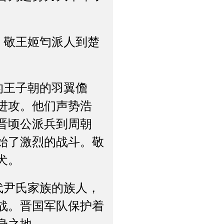
敬王姬匄派人到楚
王子朝的羽翼儋
进攻。他们声势浩
晋顷公派兵到周朝
始了激烈的战斗。敬
犬。
尹氏家族的族人，
战。晋国军队保护着