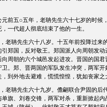
前五○五年，老聃先生六十七岁的时候，
死，一代超人彻底结束了他的一生。
老聃先生六十八岁。十五年前投降过来的
勾引郑国，反对敬王。郑国派人向周朝发动
后向周朝的六个城邑发起进攻。晋国的国君
守卫。郑、晋两国的军队发生冲突，两军开
走，到外地去避难，慌慌惶惶，犹如丧家之
老聃先生六十九岁。儋翩联合尹固的后代
与单旗、刘卷交锋，两军对杀，重新掀起内