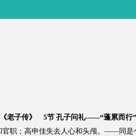
《老子传》 5节 孔子问礼——“蓬累而行
职；高申佳失去人心和头颅。——同是