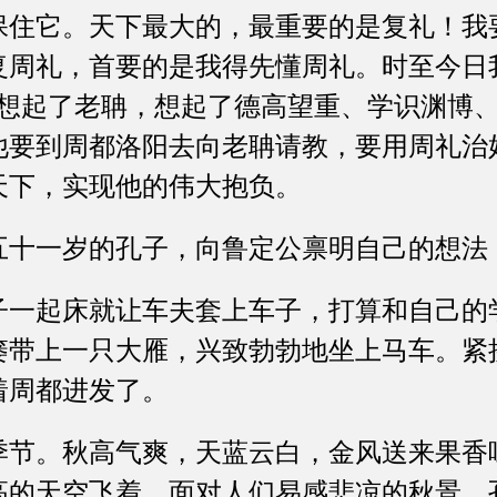
保住它。天下最大的，最重要的是复礼！我
复周礼，首要的是我得先懂周礼。时至今日
他想起了老聃，想起了德高望重、学识渊博
他要到周都洛阳去向老聃请教，要用周礼治
天下，实现他的伟大抱负。
一岁的孔子，向鲁定公禀明自己的想法
起床就让车夫套上车子，打算和自己的
篓带上一只大雁，兴致勃勃地坐上马车。紧
着周都进发了。
。秋高气爽，天蓝云白，金风送来果香
高的天空飞着。面对人们易感悲凉的秋景，