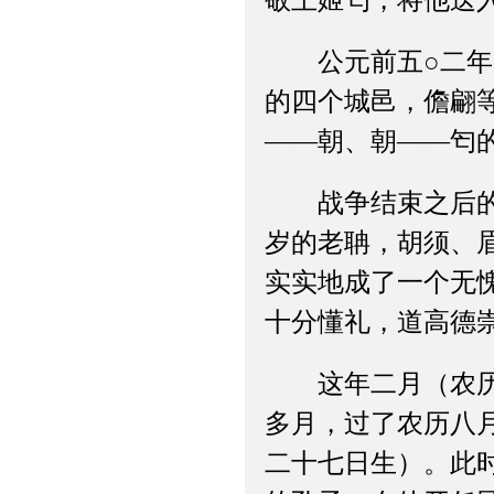
敬王姬匄，将他送
公元前五○二年，
的四个城邑，儋翩
——朝、朝——匄
战争结束之后的第
岁的老聃，胡须、
实实地成了一个无
十分懂礼，道高德
这年二月（农历）
多月，过了农历八
二十七日生）。此