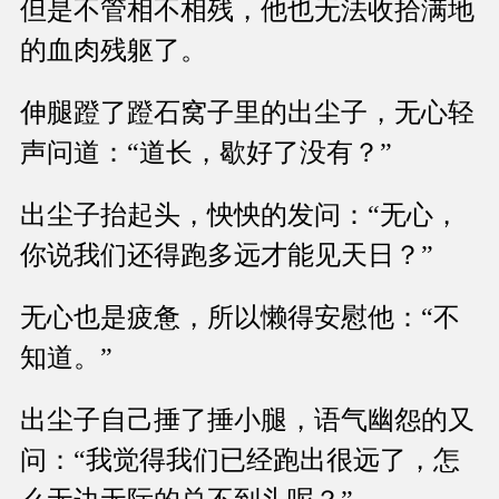
但是不管相不相残，他也无法收拾满地
的血肉残躯了。
伸腿蹬了蹬石窝子里的出尘子，无心轻
声问道：“道长，歇好了没有？”
出尘子抬起头，怏怏的发问：“无心，
你说我们还得跑多远才能见天日？”
无心也是疲惫，所以懒得安慰他：“不
知道。”
出尘子自己捶了捶小腿，语气幽怨的又
问：“我觉得我们已经跑出很远了，怎