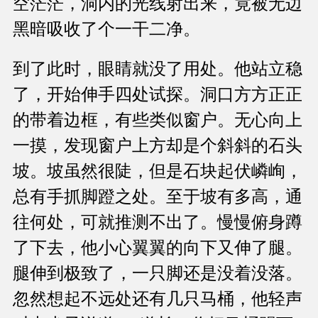
空茫茫，洞内的光线射出来，竟被无边
黑暗吸收了个一干二净。
到了此时，眼睛就没了用处。他站立稳
了，开始伸手四处试探。洞口方方正正
的带着边框，有些类似窗户。无心向上
一摸，发现窗户上方却是个斜斜的石头
坡。坡虽然很陡，但是石块起伏嶙峋，
总有手抓脚蹬之处。至于坡有多高，通
往何处，可就推测不出了。慢慢俯身蹲
了下去，他小心翼翼的向下又伸了腿。
腿伸到极致了，一只脚还是没着没落。
忽然想起不远处还有几只马桶，他轻声