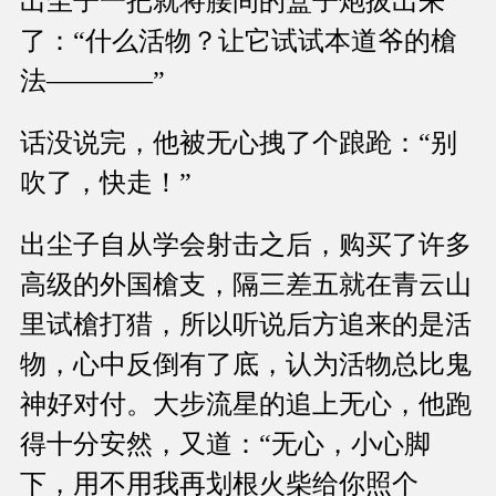
出尘子一把就将腰间的盒子炮拔出来
了：“什么活物？让它试试本道爷的槍
法————”
话没说完，他被无心拽了个踉跄：“别
吹了，快走！”
出尘子自从学会射击之后，购买了许多
高级的外国槍支，隔三差五就在青云山
里试槍打猎，所以听说后方追来的是活
物，心中反倒有了底，认为活物总比鬼
神好对付。大步流星的追上无心，他跑
得十分安然，又道：“无心，小心脚
下，用不用我再划根火柴给你照个