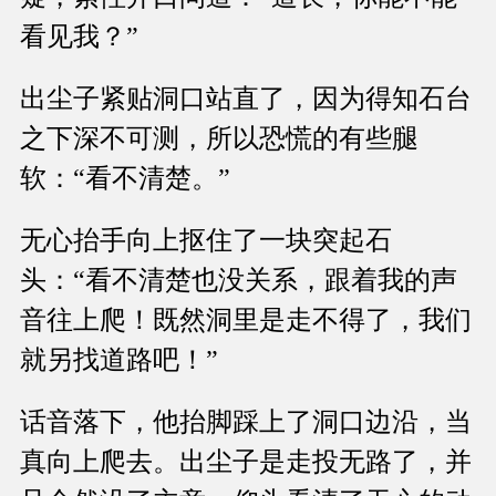
看见我？”
出尘子紧贴洞口站直了，因为得知石台
之下深不可测，所以恐慌的有些腿
软：“看不清楚。”
无心抬手向上抠住了一块突起石
头：“看不清楚也没关系，跟着我的声
音往上爬！既然洞里是走不得了，我们
就另找道路吧！”
话音落下，他抬脚踩上了洞口边沿，当
真向上爬去。出尘子是走投无路了，并