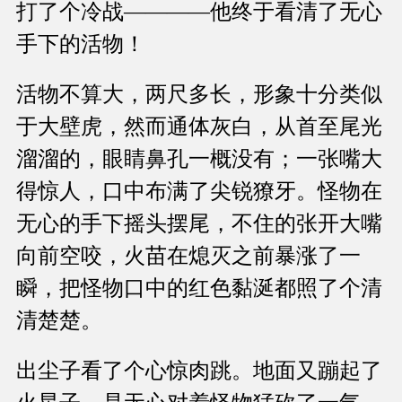
打了个冷战————他终于看清了无心
手下的活物！
活物不算大，两尺多长，形象十分类似
于大壁虎，然而通体灰白，从首至尾光
溜溜的，眼睛鼻孔一概没有；一张嘴大
得惊人，口中布满了尖锐獠牙。怪物在
无心的手下摇头摆尾，不住的张开大嘴
向前空咬，火苗在熄灭之前暴涨了一
瞬，把怪物口中的红色黏涎都照了个清
清楚楚。
出尘子看了个心惊肉跳。地面又蹦起了