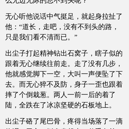
么无边无际的总不到头呢？”
无心听他说话中气挺足，就起身拉扯了
他：“道长，走吧，没有不到头的路，
只是我们看不清而已。”
出尘子打起精神钻出石窝子，瞎子似的
跟着无心继续往前走。走了没有几步，
他就感觉脚下一空，大叫一声便坠了下
去。而无心猝不及防，身子一歪也跟着
摔了个倒栽葱。两人一前一后的着了
陆，全跌在了冰凉坚硬的石板地上。
出尘子硌了尾巴骨，疼得当场落了一滴