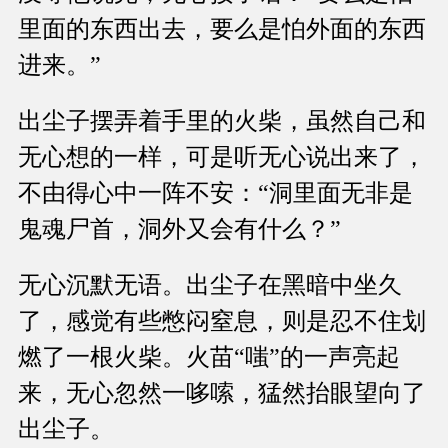
里面的东西出去，要么是怕外面的东西
进来。”
出尘子摆弄着手里的火柴，虽然自己和
无心想的一样，可是听无心说出来了，
不由得心中一阵不安：“洞里面无非是
鬼魂尸首，洞外又会有什么？”
无心沉默无语。出尘子在黑暗中坐久
了，感觉有些憋闷窒息，则是忍不住划
燃了一根火柴。火苗“嗤”的一声亮起
来，无心忽然一哆嗦，猛然抬眼望向了
出尘子。