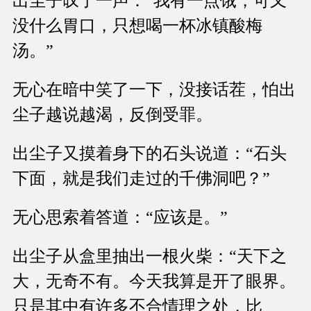
出尘子叹了一声：“我有一点饿，可又
没什么胃口，只想喝一杯冰镇酸梅
汤。”
无心在暗中笑了一下，没接话茬，怕出
尘子越说越渴，反倒受罪。
出尘子又摸着身下的石头说道：“石头
下面，就是我们走过的千佛洞吧？”
无心思索着答道：“应该是。”
出尘子从盒里抽出一根火柴：“天下之
大，无奇不有。今天我算是开了眼界。
只是其中有许多不合情理之处，比