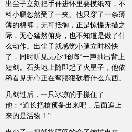
出尘子立刻把手伸进怀里要摸纸符，不
料小腿忽然受了一夹。他只穿了一条薄
薄的棉裤，无可抵御，正是惊惶无措之
际，无心猛然俯身，也不知道是做了什
么动作。出尘子就感觉小腿立时松快
了，同时听见无心“呛啷”一声抽出背上
短剑。石头地上随即起了火星子，他依
稀看见无心正在弯腰狠砍着什么东西。
几剑过后，一只冰凉的手攥住了
他：“道长把槍预备出来吧，后面追上
来的是活物！”