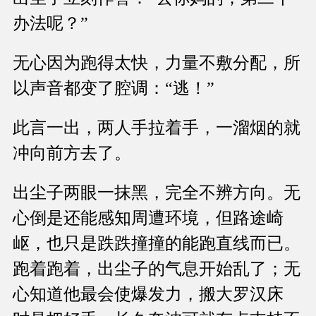
办法呢？”
无心因为跑得太快，力量不敷分配，所
以声音都变了腔调：“逃！”
此言一出，两人手拉着手，一溜烟的就
冲向前方去了。
出尘子两眼一抹黑，完全不辨方向。无
心倒是还能感知周遭环境，但路途崎
岖，也只是跌跌撞撞的能跑直线而已。
跑着跑着，出尘子的气息开始乱了；无
心知道他最会使爆发力，搬大罗汉床