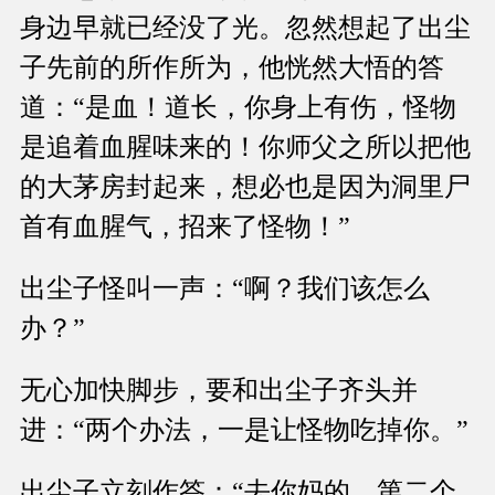
身边早就已经没了光。忽然想起了出尘
子先前的所作所为，他恍然大悟的答
道：“是血！道长，你身上有伤，怪物
是追着血腥味来的！你师父之所以把他
的大茅房封起来，想必也是因为洞里尸
首有血腥气，招来了怪物！”
出尘子怪叫一声：“啊？我们该怎么
办？”
无心加快脚步，要和出尘子齐头并
进：“两个办法，一是让怪物吃掉你。”
出尘子立刻作答：“去你妈的，第二个