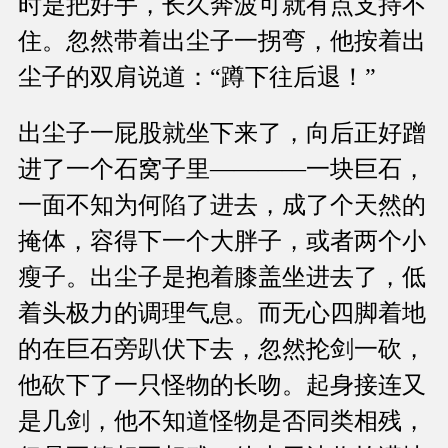
时是把好手，长久奔波可就有点支持不
住。忽然带着出尘子一拐弯，他按着出
尘子的双肩说道：“蹲下往后退！”
出尘子一屁股就坐下来了，向后正好蹭
进了一个石窝子里————一块巨石，
一面不知为何陷了进去，成了个天然的
掩体，容得下一个大胖子，或者两个小
瘦子。出尘子是抱着膝盖坐进去了，低
着头极力的调理气息。而无心四脚着地
的在巨石旁趴伏下去，忽然抡剑一砍，
他砍下了一只怪物的长吻。起身接连又
是几剑，他不知道怪物是否同类相残，