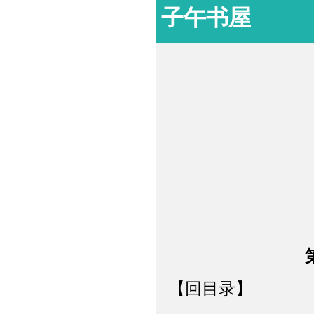
子午书屋
【回目录】