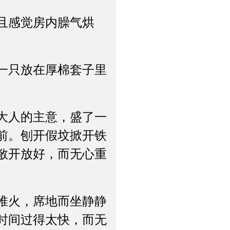
且感觉房内臊气烘
一只放在厚棉套子里
大人的主意，盛了一
前。刨开假坟掀开铁
敞开放好，而无心重
堆火，席地而坐静静
时间过得太快，而无