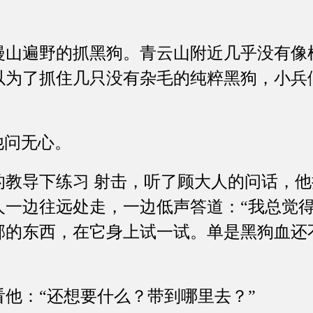
漫山遍野的抓黑狗。青云山附近几乎没有像
以为了抓住几只没有杂毛的纯粹黑狗，小兵
他问无心。
教导下练习 射击，听了顾大人的问话，他
人一边往远处走，一边低声答道：“我总觉
邪的东西，在它身上试一试。单是黑狗血还
他：“还想要什么？带到哪里去？”