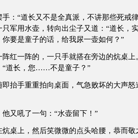
摆手：“道长又不是全真派，不讲那些死戒律
一只军用水壶，转向出尘子又道：“道长，
。你要是童子的话，给我尿一壶如何？”
一阵红一阵的，一只手就搭在旁边的炕桌上
“道长，您……不是童子？”
随即抬手重重拍向桌面，气急败坏的大声怒
他又吼了一句：“水壶留下！”
在炕桌上，然后笑微微的点头哈腰，恭而敬