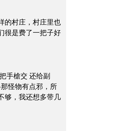
样的村庄，村庄里也
们很是费了一把子好
把手槍交 还给副
得那怪物有点邪，所
不够，我还想多带几