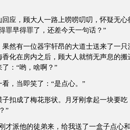
山回应，顾大人一路上唠唠叨叨，怀疑无心
得罪早得罪了，还差今天一句话？”
，果然有一位器宇轩昂的大道士送来了一只
梅香化在房内之后，顾大人就悄无声息的搬
了：“哟，啥啊？”
看，当即笑了：“是点心。”
模子扣成了梅花形状。月牙刚拿起一块要吃
？”
子刚才派他的徒弟来，给我送了一盒子点心和