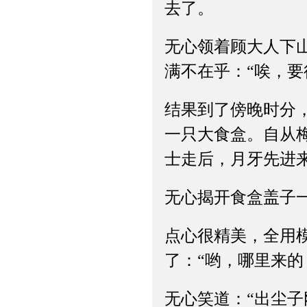
去了。
无心领着顾大人下
满不在乎：“唉，要
结果到了傍晚时分
一只大食盒。自从
士走后，月牙先进来
无心揭开食盒盖子一
点心很精美，全用
了：“哟，哪里来的
无心笑道：“出尘