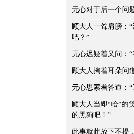
无心对于后一个问题
顾大人一耸肩膀：
吧？”
无心迟疑着又问：“
顾大人掏着耳朵问道
无心思索着答道：“
顾大人当即“哈”的
的黑狗吧！”
此事就此放下不提