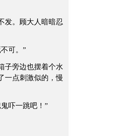
不发。顾大人暗暗忍
不可。”
箱子旁边也摆着个水
了一点刺激似的，慢
鬼吓一跳吧！”