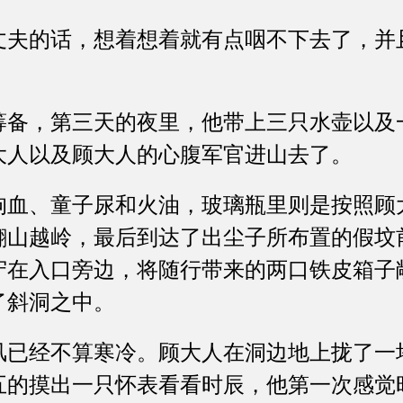
丈夫的话，想着想着就有点咽不下去了，并
筹备，第三天的夜里，他带上三只水壶以及
大人以及顾大人的心腹军官进山去了。
狗血、童子尿和火油，玻璃瓶里则是按照顾
翻山越岭，最后到达了出尘子所布置的假坟
守在入口旁边，将随行带来的两口铁皮箱子
了斜洞之中。
风已经不算寒冷。顾大人在洞边地上拢了一
五的摸出一只怀表看看时辰，他第一次感觉