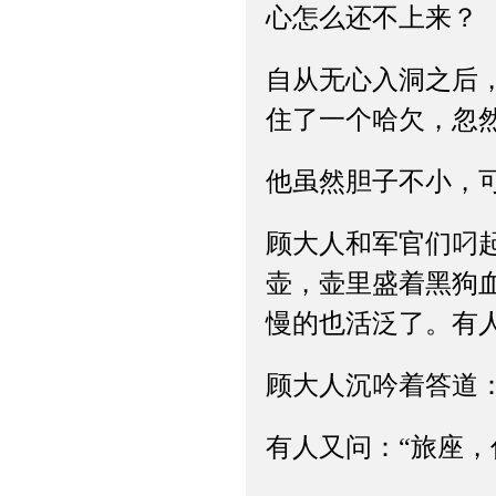
心怎么还不上来？
自从无心入洞之后
住了一个哈欠，忽然
他虽然胆子不小，
顾大人和军官们叼
壶，壶里盛着黑狗
慢的也活泛了。有人
顾大人沉吟着答道
有人又问：“旅座，