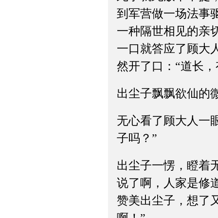
到军营做一场法事
一种隔世相见的亲
一口就答应了顾大
然开了口：“道长，
出尘子飘飘欲仙的
无心看了顾大人一
子吗？”
出尘子一愣，瞪着
说了啊，人家是修
赞美出尘子，想了