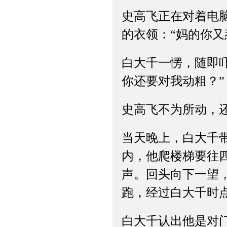
史高飞正在对着电
的衣领：“妈的你又
白大千一愣，随即
你还要对我动粗？”
史高飞不为所动，
当天晚上，白大千
内，他爬楼梯要往
声。回头向下一望
跑，经过白大千时点
白大千认出他是对