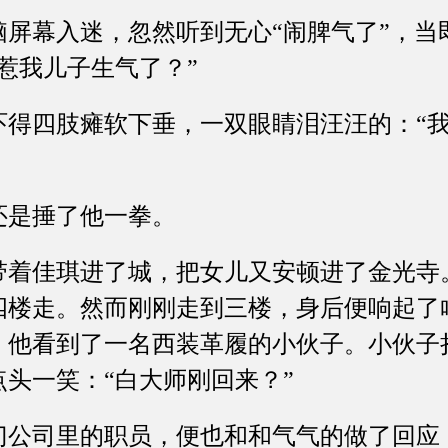
脑屏幕入迷，忽然听到无心“闹脾气了”，当
惹我儿子生气了？”
吓得四肢瘫软下垂，一双眼睛泪汪汪的：“
还是捶了他一拳。
带着佳琪进了城，把女儿又安顿进了金光寺
四楼走。然而刚刚走到三楼，身后便响起了
，他看到了一名西装革履的小伙子。小伙子
头一笑：“白大师刚回来？”
门公司里的职员，便也和和气气的做了回应：