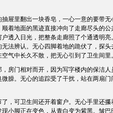
的抽屉里翻出一块香皂，一心一意的要带无
，顺着地面的黑迹直接冲向了走廊尽头的公
窗户透入日光，把整条走廊照了个通透明亮
的无法辨认。无心四脚着地的跪伏了，探头
在空气中长久不散，把无心引到了卫生间里
部，房门相对而开，因为写字楼内的保洁人
臭微臊。无心的追踪受了干扰，站在两扇门
节了，可卫生间还开着窗户。无心手里还攥
发现小脚正在变色，从青白变为紫黑。皱巴