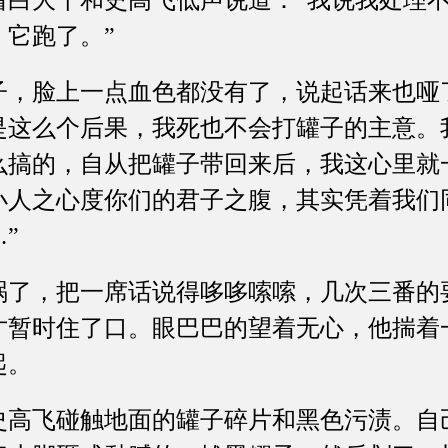
着白大千和史高飞低声说道：“我说我处理
它跑了。”
子，脸上一点血色都没有了，说起话来也哑
是这么个后果，我死也不会打罐子的主意。
么搞的，自从把罐子带回来后，我这心里就
小人之心度你们的君子之腹，其实凭着我们
”
祸了，把一席话说得哆哆嗦嗦，几次三番的
才暂时住了口。眼巴巴的望着无心，他揣着
起。
史高飞碰触地面的罐子碎片和黑色污渍。自