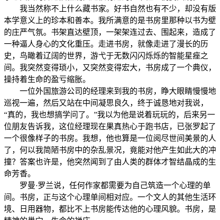
我当然称不上什么藏书家。好书自然也有不少，却没有版
本学意义上的珍本和善本。我所满意的是书房里那种以书为壁
的庄严气氛。书架直达壁顶，一架架连过去、围起来，造成了
一种逼人身心的文化重压。走进书房，就像走进了漫长的历
史，鸟瞰着辽阔的世界，游弋于无数闪闪烁烁的智能星痤之
间。我突然变得琐小，又突然变得宏大，书房成了一个典仪，
操持着生命的盈亏缩胀。
一位外国旅游公司的经理来到我的书房，睁大眼睛慢慢地
巡视一遍，然后又站在中间凝思良久，终于诚恳地对我说，
“真的，我也想搞学问了。”我以为他是说着玩玩的，后来另一
位朋友告诉我，这位经理现在果真热心于跑书店，已张罗起了
一个很像样子的书房。我想，他也算是一位阅尽世间美景的人
了，何以我简陋书房中的杂乱景况，竟能对他产生如此大的冲
撞？答案也许是，他突然闻到了由人类的群体才智结晶成的生
命芳香。
罗曼·罗兰说，任何作家都需要为自己筑造一个心理的单
间。书房，正与这个心理单间相对应。一个文人的其他生活环
境、日用器物，都比不上书房能传达他的心理风貌。书房，是