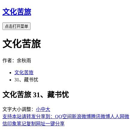
文化苦旅
点击打开菜单
文化苦旅
作者：余秋雨
文化苦旅
31、藏书忧
文化苦旅 31、藏书忧
文字大小调整：
小
中
大
支持本站请转发分享到：
QQ空间
新浪微博
腾讯微博
人人网
微
信
印象笔记
复制网址
一键分享