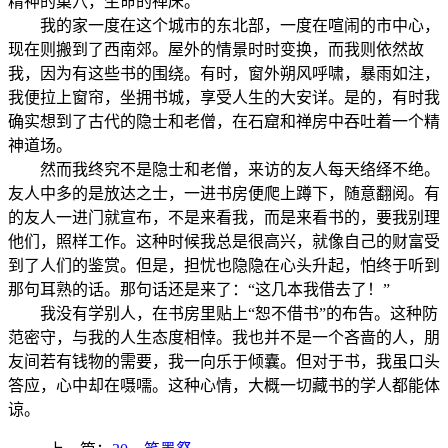
精神的巢穴，生命的禅床。
我的家一度在这个城市的东北部，一度在喧闹的市中心，
现在则搬到了西南郊。屋外的情景时时变换，而我则依然故
我，因为有这些书的围绕。有时，窗外朔风呼啸，暴雨如注，
我便拉上窗帘，坐拥书城，享受人生的大安详。是的，有时我
确实想到了古代的隐士和老僧，在石窟和禅房中吞吐着一个精
神道场。
然而我终究不是隐士和老僧，来访的友人每天络绎不绝。
友人中多的是放达之士，一进书房便爬上蹲下，随意翻阅。有
的友人一进门就宣布，不是来看我，而是来看书的，要我别理
他们，照样工作。这种时候我总是很高兴，就像自己的财富受
到了人们的鉴赏。但是，担忧也隐隐在心头升起，怕终于听到
那句耳熟的话。那句话还是来了：“这几本我借去了！”
我没有学别人，在书房里贴上“恕不借书”的布告。这种防
范密守，与我的人生态度相悻。我也并不是一个吝啬的人，朋
友间若有钱物的需要，我一向乐于倾囊。但对于书，我虽口头
答应，心中却在嗫嚅。这种心情，大概一切藏书的学人都能体
谅。