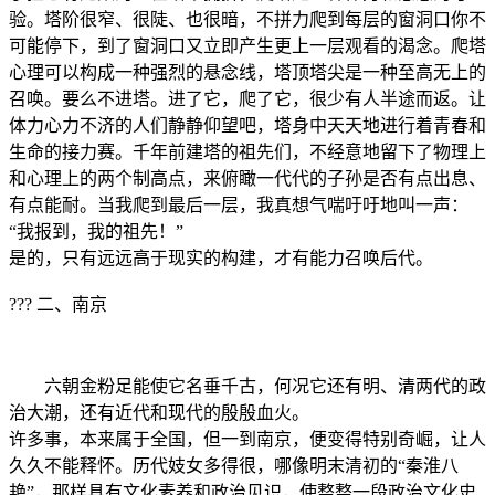
验。塔阶很窄、很陡、也很暗，不拼力爬到每层的窗洞口你不
可能停下，到了窗洞口又立即产生更上一层观看的渴念。爬塔
心理可以构成一种强烈的悬念线，塔顶塔尖是一种至高无上的
召唤。要么不进塔。进了它，爬了它，很少有人半途而返。让
体力心力不济的人们静静仰望吧，塔身中天天地进行着青春和
生命的接力赛。千年前建塔的祖先们，不经意地留下了物理上
和心理上的两个制高点，来俯瞰一代代的子孙是否有点出息、
有点能耐。当我爬到最后一层，我真想气喘吁吁地叫一声：
“我报到，我的祖先！”
是的，只有远远高于现实的构建，才有能力召唤后代。
??? 二、南京
六朝金粉足能使它名垂千古，何况它还有明、清两代的政
治大潮，还有近代和现代的殷殷血火。
许多事，本来属于全国，但一到南京，便变得特别奇崛，让人
久久不能释怀。历代妓女多得很，哪像明末清初的“秦淮八
艳”，那样具有文化素养和政治见识，使整整一段政治文化史