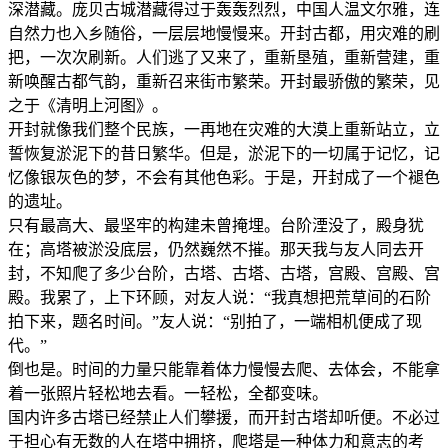
深潜藏。庞贝古城潜藏得过于轰轰烈烈，中国人温文尔雅，连
自然力也入乡随俗，一层层地慢慢来。开封古都，用灾难的刷
把，一次次刷新。人们逃了又来了，重新垦殖，重新营建，重
新唤醒古都气韵，重新召来街市繁荣。开封最骄傲的繁荣，见
之于《清明上河图》。
开封就像我们整个民族，一再地在灾难的大漠上重新站立，立
誓恢复淤泥下的昔日繁华。但是，淤泥下的一切属于记忆，记
忆像银灰色的梦，不会有其他色彩。于是，开封成了一个褪色
的遗址。
只有最高大、最坚牢的构建未曾掩埋。台阶湮没了，殿身犹
在；高塔被淤没底层，仍然巍然不摧。那天我与友人同去开
封，不知爬了多少台阶，古塔、古塔、古塔，宫殿、宫殿、宫
殿。我累了，上下环顾，对友人说：“我真想把荒草间的石阶
拍下来，题名时间。”友人说：“别拍了，一端相机便成了现
代。”
倒也是。时间的力量只能靠着体力慢慢去爬、去体会，不能拿
着一张照片轻松地去看。一轻松，全都变味。
国内许多古塔已经禁止人们攀援，而开封古塔却听便。不必过
于担心有无数的人在塔中拥挤，爬塔是一种体力和意志的考