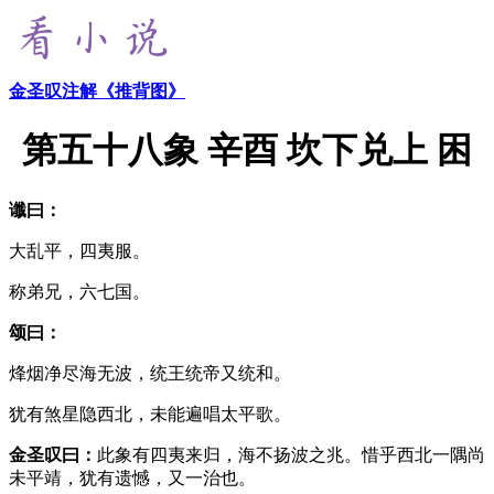
金圣叹注解《推背图》
第五十八象 辛酉 坎下兑上 困
谶曰：
大乱平，四夷服。
称弟兄，六七国。
颂曰：
烽烟净尽海无波，统王统帝又统和。
犹有煞星隐西北，未能遍唱太平歌。
金圣叹曰：
此象有四夷来归，海不扬波之兆。惜乎西北一隅尚
未平靖，犹有遗憾，又一治也。