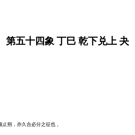
第五十四象 丁巳 乾下兑上 夬
颁止朔，亦久合必分之征也 。