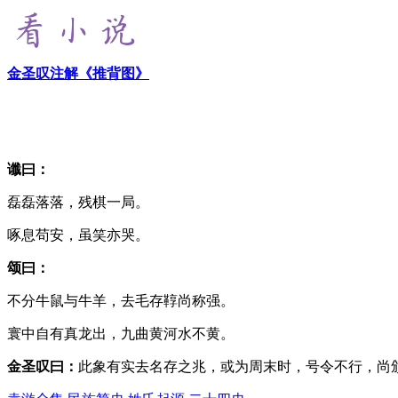
金圣叹注解《推背图》
谶曰：
磊磊落落，残棋一局。
啄息苟安，虽笑亦哭。
颂曰：
不分牛鼠与牛羊，去毛存鞟尚称强。
寰中自有真龙出，九曲黄河水不黄。
金圣叹曰：
此象有实去名存之兆，或为周末时，号令不行，尚