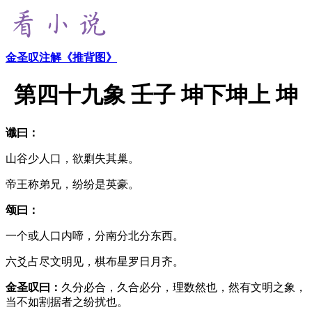
金圣叹注解《推背图》
第四十九象 壬子 坤下坤上 坤
谶曰：
山谷少人口，欲剿失其巢。
帝王称弟兄，纷纷是英豪。
颂曰：
一个或人口内啼，分南分北分东西。
六爻占尽文明见，棋布星罗日月齐。
金圣叹曰：
久分必合，久合必分，理数然也，然有文明之象，
当不如割据者之纷扰也。