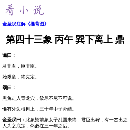
金圣叹注解《推背图》
第四十三象 丙午 巽下离上 鼎
谶曰：
君非君，臣非臣。
始艰危，终克定。
颂曰：
黑兔走入青龙穴，欲尽不尽不可说。
惟有外边根树上，三十年中子孙结。
金圣叹曰：
此象疑前象女子乱国未终，君臣出狩，有一杰出之
人为之底定，然必在三十年之后。