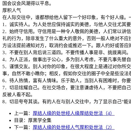
国会议会风潮得以平息。
厚积人气
在人际交往中，谁都想给他人留下一个好印象，有个好人缘。
1．诚实待人。为人处世应保持诚实的美德，与他人交往尤其
2．始终守信用。守信用是一种令人敬佩的美德，人们常以讲
礼的行为，除非发生了什么重大的意外，否则一般人绝对不应
方设法提前通知对方，取消约会或推迟一下。跟人约好或答应
3．不要在别人背后说三道四。不要传播人事是非、挑拨离间。
4．为人正派，做事出于公心，多为别人考虑，不要凡事先替
5．谨慎交友。别人对你的印象，在很大程度上是通过对你所交
事，自然不敢小瞧你；相反，假如你交往的圈子中全是些没法
6．待人热情，富有人情味。乐于助人，当别人有困难时，你
7．切忌炫耀自己。在社交场合，要注意谦虚待人，不要把自
反被人看不起。
8．切忌夸夸其谈。有的人在与别人交往中，为了显示自己“能
上一篇：
厚结人缘的处世经人缘厚结处世法（4）
目录：厚黑学全集
下一篇：
厚结人缘的处世经人气厚积处世法（2）