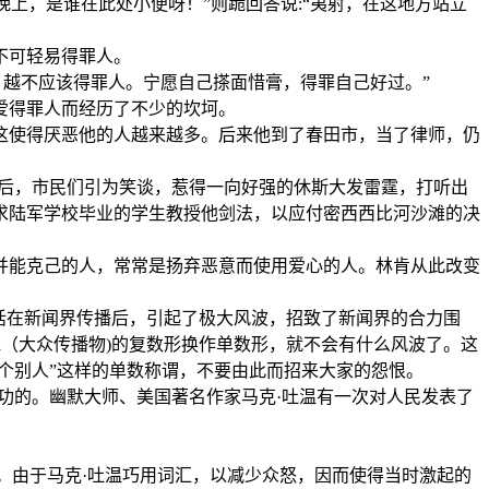
上，是谁在此处小便呀！”则跪回答说:“夷射，在这地方站立
不可轻易得罪人。
，越不应该得罪人。宁愿自己搽面惜膏，得罪自己好过。”
爱得罪人而经历了不少的坎坷。
这使得厌恶他的人越来越多。后来他到了春田市，当了律师，仍
以后，市民们引为笑谈，惹得一向好强的休斯大发雷霆，打听出
求陆军学校毕业的学生教授他剑法，以应付密西西比河沙滩的决
并能克己的人，常常是扬弃恶意而使用爱心的人。林肯从此改变
话在新闻界传播后，引起了极大风波，招致了新闻界的合力围
ia（大众传播物)的复数形换作单数形，就不会有什么风波了。这
个别人”这样的单数称谓，不要由此而招来大家的怨恨。
功的。幽默大师、美国著名作家马克·吐温有一次对人民发表了
。由于马克·吐温巧用词汇，以减少众怒，因而使得当时激起的