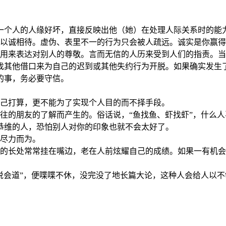
一个人的人缘好坏，直接反映出他（她）在处理人际关系时的能
要以诚相待。虚伪、表里不一的行为只会被人疏远。诚实是你赢
信用来表达对别人的尊敬。言而无信的人历来受到人们的指责。
找其他借口来为自己的迟到或其他失约行为开脱。如果确实发生
的事，务必要守信。
自己打算，更不能为了实现个人目的而不择手段。
往的朋友的了解而产生的。俗话说，“鱼找鱼、虾找虾”，什么
恭维的人，恐怕别人对你的印象也就不会太好了。
要尽力而为。
己的长处常常挂在嘴边，老在人前炫耀自己的成绩。如果一有机
说会道”，便喋喋不休，没完没了地长篇大论，这种人会给人以