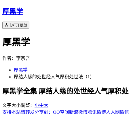
厚黑学
点击打开菜单
厚黑学
作者：李宗吾
厚黑学
厚结人缘的处世经人气厚积处世法（1）
厚黑学全集 厚结人缘的处世经人气厚积处
文字大小调整：
小
中
大
支持本站请转发分享到：
QQ空间
新浪微博
腾讯微博
人人网
微信