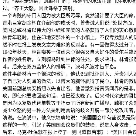
开。”夷射走远后，则跪在门前，将碗里的水泼在郎门的接水槽
过。”齐王大怒，因此诛杀了夷射。
一个卑贱的守门人因为被大臣所污辱，竟然设计要了大臣的命
香港巨富胡金辉在介绍他的成长时，曾告诫人们说:“处世方面
美国总统林肯以伟大的业绩和完美的人格获得了人们的衷心敬
林肯年轻时，住在印地安那州的一个小镇上，不仅专找别人的
然不时在报上发表文章为难他的反对者。有一回做得太过分了
1942年秋天，林肯嘲笑一位虚荣心很强又自大好斗的爱尔兰
作者的姓名后，立刻骑马赶到林肯的住处，要求决斗。林肯虽
斗。后来在双方监护人的排解下，决斗风波才告平息。
这件事给林肯一个很深的教训，他认识到批评别人、斥责别人
了自己对人刻薄的做法，以博大的胸怀赢得了民心，林肯的教
美国前副总统安格纽以失言出名。他曾激烈指责新闻界的是非
攻，即使他要收回这句话，也已经太晚了。后来时代杂志的哥拉姆
是因为以复数代替单数等于指责了所有新闻广播界，触犯了众怒
减少众怒的另一种方法是利用言语的歧义开脱一部分被攻击者
演说。在演说中，他义愤填膺地说：“美国国会中有些议员是狗
这样的一句，引起了美国国会议员们的鼓噪，说是人身攻击，一
后来，马克·吐温就在报上登了一则《道歉启事》：“美国国会