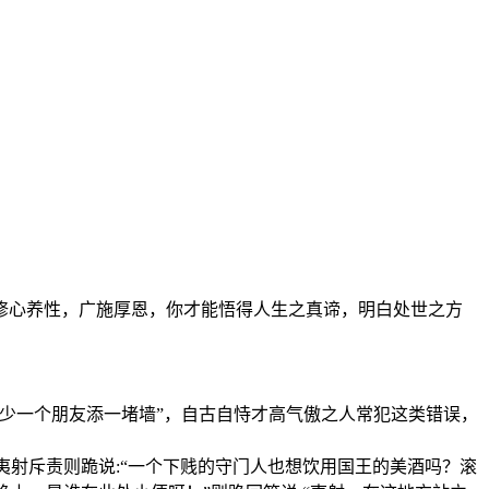
修心养性，广施厚恩，你才能悟得人生之真谛，明白处世之方
少一个朋友添一堵墙”，自古自恃才高气傲之人常犯这类错误，
夷射斥责则跪说:“一个下贱的守门人也想饮用国王的美酒吗？滚