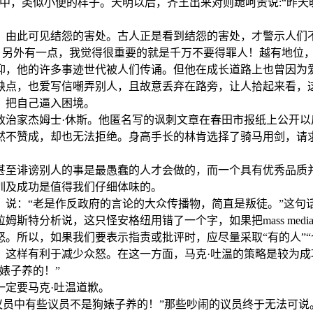
中，类似小便的样子。天明以后，齐王出来对则跪呵责说:“昨天晚
，由此可见结怨的害处。古人正是看到结怨的害处，才警示人们
，另外有一点，我觉得很重要的就是千万不要得罪人！越有地位
仰，他的许多事迹世代被人们传诵。但他在成长道路上也曾因为
缺点，也爱写信嘲弄别人，且故意丢弃在路旁，让人拾起来看，
，把自己逼入困境。
籍政治家杰姆士·休斯。他匿名写的讽刺文章在春田市报纸上公开
然不赞成，却也无法拒绝。身高手长的林肯选择了骑马用剑，请
甚至诽谤别人的事是最愚蠢的人才会做的，而一个具有优秀品质
训及成功是值得我们仔细体味的。
，说：“老是作反政府的言论的大众传播物，简直是叛徒。”这句
斯特分析说，这只怪安格纽用错了一个字，如果把mass med
。所以，如果我们要表示指责或批评时，应尽量采取“有的人”“
，这样有利于减少众怒。在这一方面，马克·吐温的策略是较为成
婊子养的！”
定要马克·吐温道歉。
议员中有些议员不是狗婊子养的！”那些吵闹的议员终于无法可说