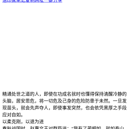
信
印象笔记
复制网址
一键分享
精通处世之道的人，即使在功成名就时也懂得保持清醒冷静的
头脑，居安思危，将一切危及己身的危险防患于未然。一旦发
现苗头，就会先声夺人，即使事发突然，也会依凭黑厚之手段
应对自如。
以柔克刚，以退为进
春秋战国时，赵惠文王对群臣说：“我有了蔺相如，就如泰山