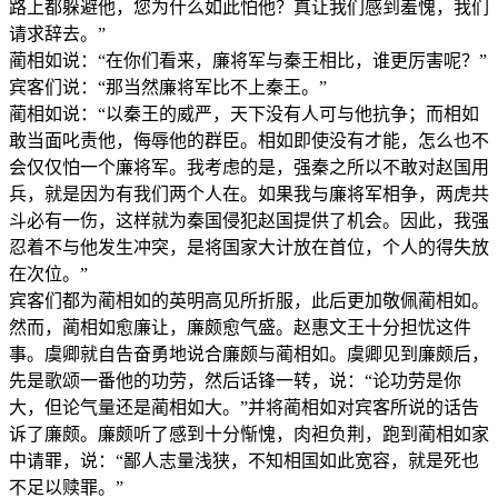
路上都躲避他，您为什么如此怕他？真让我们感到羞愧，我们
请求辞去。”
蔺相如说：“在你们看来，廉将军与秦王相比，谁更厉害呢？”
宾客们说：“那当然廉将军比不上秦王。”
蔺相如说：“以秦王的威严，天下没有人可与他抗争；而相如
敢当面叱责他，侮辱他的群臣。相如即使没有才能，怎么也不
会仅仅怕一个廉将军。我考虑的是，强秦之所以不敢对赵国用
兵，就是因为有我们两个人在。如果我与廉将军相争，两虎共
斗必有一伤，这样就为秦国侵犯赵国提供了机会。因此，我强
忍着不与他发生冲突，是将国家大计放在首位，个人的得失放
在次位。”
宾客们都为蔺相如的英明高见所折服，此后更加敬佩蔺相如。
然而，蔺相如愈廉让，廉颇愈气盛。赵惠文王十分担忧这件
事。虞卿就自告奋勇地说合廉颇与蔺相如。虞卿见到廉颇后，
先是歌颂一番他的功劳，然后话锋一转，说：“论功劳是你
大，但论气量还是蔺相如大。”并将蔺相如对宾客所说的话告
诉了廉颇。廉颇听了感到十分惭愧，肉袒负荆，跑到蔺相如家
中请罪，说：“鄙人志量浅狭，不知相国如此宽容，就是死也
不足以赎罪。”