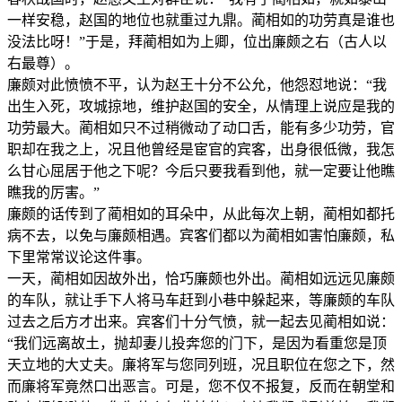
一样安稳，赵国的地位也就重过九鼎。蔺相如的功劳真是谁也
没法比呀！”于是，拜蔺相如为上卿，位出廉颇之右（古人以
右最尊）。
廉颇对此愤愤不平，认为赵王十分不公允，他怨怼地说：“我
出生入死，攻城掠地，维护赵国的安全，从情理上说应是我的
功劳最大。蔺相如只不过稍微动了动口舌，能有多少功劳，官
职却在我之上，况且他曾经是宦官的宾客，出身很低微，我怎
么甘心屈居于他之下呢？今后只要我看到他，就一定要让他瞧
瞧我的厉害。”
廉颇的话传到了蔺相如的耳朵中，从此每次上朝，蔺相如都托
病不去，以免与廉颇相遇。宾客们都以为蔺相如害怕廉颇，私
下里常常议论这件事。
一天，蔺相如因故外出，恰巧廉颇也外出。蔺相如远远见廉颇
的车队，就让手下人将马车赶到小巷中躲起来，等廉颇的车队
过去之后方才出来。宾客们十分气愤，就一起去见蔺相如说：
“我们远离故土，抛却妻儿投奔您的门下，是因为看重您是顶
天立地的大丈夫。廉将军与您同列班，况且职位在您之下，然
而廉将军竟然口出恶言。可是，您不仅不报复，反而在朝堂和