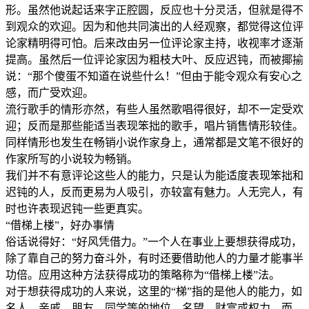
形。虽然他说起话来字正腔圆，反应也十分灵活，但就是得不
到观众的欢迎。因为和他共同演出的人经观察，都觉得这位评
论家精明得可怕。后来改由另一位评论家主持，收视率才逐渐
提高。虽然后一位评论家因为粗枝大叶、反应迟钝，而被揶揄
说：“那个傻蛋不知道在说些什么！”但由于能令观众有安心之
感，而广受欢迎。
流行歌手的情形亦然，有些人虽然歌唱得很好，却不一定受欢
迎；反而是那些能适当表现笨拙的歌手，唱片销售情形较佳。
同样情形也发生在畅销小说作家身上，通常都是文笔不很好的
作家所写的小说较为畅销。
我们并不有意评论这些人的能力，只是认为能适度表现笨拙和
迟钝的人，反而更易为人吸引，亦较富有魅力。人无完人，有
时也许表现迟钝一些更真实。
“借梯上楼”，好办事情
俗话说得好：“好风凭借力。”一个人在事业上要想获得成功，
除了靠自己的努力奋斗外，有时还要借助他人的力量才能事半
功倍。应用这种方法获得成功的策略称为“借梯上楼”法。
对于想获得成功的人来说，这里的“梯”指的是他人的能力，如
名人、亲戚、朋友、同学等的地位、名望、财富或权力，而