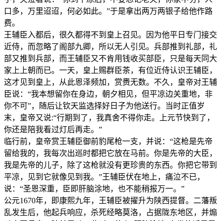
口多，万里迢迢，何必如此。”于是拿出两万两银子给他作路
费。
王辅臣入都后，很久都得不到皇上召见。因为他平日专门接交
近侍，而忽略了阁部九卿，所以无人引见。兵部推到礼部，礼
部又推到兵部，而王辅臣又不肯用钱收买部臣，只是每天同大
家上上朝而已。一天，皇上赐群臣茶，有位近侍认识王辅臣，
这才见到皇上，从此恩泽频加，赏赉无数。不久，皇帝对王辅
臣说：“我本想留你在身边，朝夕相见，但平凉边关重地，非
你不可”，随后让钦天监选择好日子为他送行。当时正值岁
末，皇帝又说:“行期到了，我真舍不得你走。上元节快到了，
你还是陪我看过灯后再走。”
临行前，皇帝赏王辅臣御前豹尾枪一支，并说：“这枪是先帝
留给我的，我每次出巡时都把它放在马前。你是先帝的大臣，
我是先帝的儿子，除了这枪就没有更珍贵的东西。你把它带到
平凉，见到它就像见到我。”王辅臣伏在地上，痛泣不已，
说：“圣恩深重，臣即肝脑涂地，也不能稍报万一。”
公元1670年，即康熙九年，王辅臣被擢升为陕西提督。二藩叛
乱发生后，他起兵响应，杀死经略莫洛，占据陇东地区，并煽