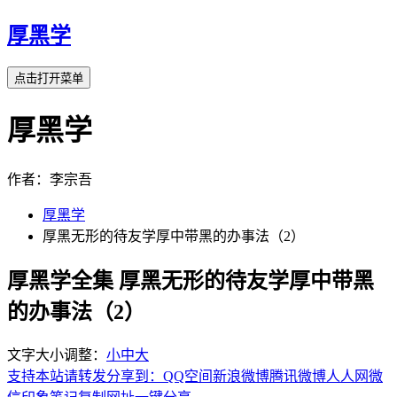
厚黑学
点击打开菜单
厚黑学
作者：李宗吾
厚黑学
厚黑无形的待友学厚中带黑的办事法（2）
厚黑学全集 厚黑无形的待友学厚中带黑
的办事法（2）
文字大小调整：
小
中
大
支持本站请转发分享到：
QQ空间
新浪微博
腾讯微博
人人网
微