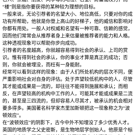
“楼”则是指你要获得的某种较为理想的目标。
一般来说，无论引荐者的名望大小、地位高低，只要对你的成
功有所帮助，他就是你登上高山的好梯子，他的威信和影响对
你都有用处。一般人对权威和名望有一种可靠、信赖的感觉，
因而他们常常会从推荐者身上来估量被推荐者的能力和人格。
这种透视现象可以帮助你步向成功。
引荐者的名度越高，你就越容易得到社会的承认、上司的赏
识。惟有得到社会的承认，你的事业才算是真正的成功；否
则，你就会被埋没，而枉有一身能耐。
经常可以看到这样的现象：由于人们所处机构的层次不同，便
严重影响社会对自身的评估。处于声望较低机构中的人，尽管
其才能或成果是一流的，却往往不能得到施展和承认；而相
反，在声望较高的机构中工作的人，可能其才能或成果是二流
的，甚至是三四流的，但却容易人尽其才，被承认的机会相对
要多得多。美国著名科学家杰里加斯顿把这一现象称之为“波
顿效应”。
在“波顿效应”的阴影下，古今中外不知埋没了多少优秀人才。
英国的地质学之父史密斯，是生物地层学创始人。他原是个标