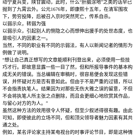
动宁夏兵变，陕甘震动，此时，什么“肝脑涂地”之类的话早已
抛到了九霄云外。公元1676年，即康熙十五年，在清军围攻
下，势穷投降，后被召入京时突然死亡，传系自杀。
以弱示众，转弱为强
以弱示众，引起别人的恻隐之心而想伸出援手的处世态度，也
是吸引人的因素之一。
当然，不同的职业有不同的示弱法，有人以新闻记者的情形为
例做了说明。
“想让自己真正想写的文章能顺利刊登出来，必须使用一些技
巧才行。即故意显露一些一目了然，但和所报导事件的基本构
成无关的错误。当总编辑在审稿时，很容易便会发现这些错
误，并怀疑对方是否有意如此。但由于不是严重的过错，所以
不会指责执笔人。结果因为对那些无伤大雅之误的留意，不但
不会将执笔人所主张之点删除，而且会更细心地欣赏其作品，
与留心对方的为人。”
虽然这种方法的效用很令人怀疑，但至少叙述得很有趣。由此
可知，即使彼此的立场不同，但和顶尖领导者魅力因素有其共
通之处。
例如，某名评论家主持某电视台的时事评论节目，即是这种情