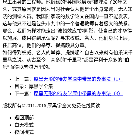
尺工出身的工程师。他编绘的“英国地层表”被埋没了20年之
久，究其原因就是因为当时社会认为他是个出身卑贱、无人知
晓的测绘人员。我国陆家羲的数学论文在国内一直不能发表，
这与他只不过是包头市九中的一个普通教师有着极大的关系。
那么，我们怎样才能走出“波顿效应”的阴影，使自己的才华得
以施展、成果得到承认呢？寻求权威、名人，他们身居上层，
任居高位，他们的举荐、提携颇具分量。
如何得到权威、名人的举荐、提携呢？自古以来就有伯乐识千
里马之说。从古至今，众多的“千里马”都是得利于众多的“伯
乐”而得以奔腾万里的。
上一篇：
厚黑无形的待友学厚中带黑的办事法（1）
目录：厚黑学全集
下一篇：
厚黑无形的待友学厚中带黑的办事法（3）
版权所有©2011-2016 厚黑学全文免费在线阅读
返回顶部
白天模式
夜间模式