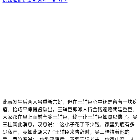
信
印象笔记
复制网址
一键分享
此事发生后两人虽重新言好，但在王辅臣心中还是留有一块疙
瘩。恰巧平凉提督缺出，王辅臣即派人持金钱遍赂朝廷重臣。
大家都在皇上面前夸奖王辅臣，终于让王辅臣如愿以偿了。吴
三桂闻此消息，叹息说：“这小子花了不少钱，家里到底有多
少私产，竟如此胡来？”王辅臣来告辞时，吴三桂拉着他的
手，哭泣着说：“你到平凉后，不要忘记老夫，你家中穷，人