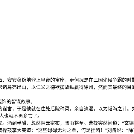
章、安安稳稳地登上皇帝的宝座，更何况是在三国诸候争霸的时
求诸葛亮出山，以仁义之德欲擒故纵赢得徐州，然而其最终的目
掩饰的智谋故事。
的谋害，于是他就在住处后院种菜，亲自浇灌，以为韬晦之计。
二人也就不再多言了。
安。酒到半酣，忽然阴云密布，骤雨将至。曹操突然问道：“玄德
操鼓掌大笑道：“这些碌碌无为之辈，何足挂齿！”刘备说：“除