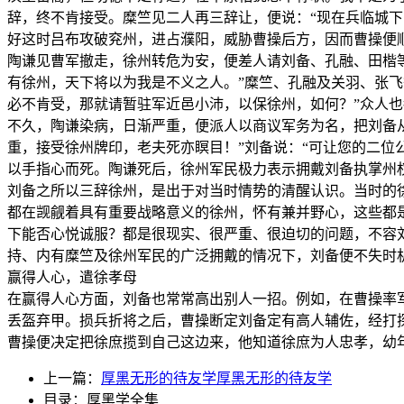
辞，终不肯接受。糜竺见二人再三辞让，便说：“现在兵临城
好这时吕布攻破兖州，进占濮阳，威胁曹操后方，因而曹操便
陶谦见曹军撤走，徐州转危为安，便差人请刘备、孔融、田楷
有徐州，天下将以为我是不义之人。”糜竺、孔融及关羽、张飞
必不肯受，那就请暂驻军近邑小沛，以保徐州，如何？”众人
不久，陶谦染病，日渐严重，便派人以商议军务为名，把刘备
重，接受徐州牌印，老夫死亦瞑目！”刘备说：“可让您的二位
以手指心而死。陶谦死后，徐州军民极力表示拥戴刘备执掌州
刘备之所以三辞徐州，是出于对当时情势的清醒认识。当时的
都在觊觎着具有重要战略意义的徐州，怀有兼并野心，这些都
下能否心悦诚服？都是很现实、很严重、很迫切的问题，不容
持、内有糜竺及徐州军民的广泛拥戴的情况下，刘备便不失时
赢得人心，遣徐孝母
在赢得人心方面，刘备也常常高出别人一招。例如，在曹操率
丢盔弃甲。损兵折将之后，曹操断定刘备定有高人辅佐，经打
曹操便决定把徐庶揽到自己这边来，他知道徐庶为人忠孝，幼
上一篇：
厚黑无形的待友学厚黑无形的待友学
目录：厚黑学全集