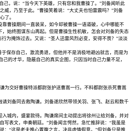
自己，说：“当今天下英雄，只有您和我曹操了。”刘备闻听此
威，乃至于此。”曹操笑着说：“大丈夫也怕雷震吗？”刘备
野心了。
投靠曹操期间一直装呆，如今却被曹操一语道破，心中哪能不
下，始终图谋东山再起。但是曹操生性机敏，怎会对刘备的失态
行为掩饰过去。又说：“圣人迅雷风烈必变，安得不畏？”淡淡
。
善于保存自己，激流勇退，但他并不是消极地避凶就吉，而是为
藏自己的才华，隐蔽自己的真实企图，只因当时自己力量不足，
陶谦为交好曹操特派都尉张护送曹嵩一行。不料都尉张杀死曹嵩
融请刘备同去救陶谦。刘备遂欣然带领关羽、张飞、赵云和数千
迎入城内，盛宴款待。陶谦席间主动提出将徐州让给刘备，并对
自写表文，申奏朝廷。”刘备闻言愕然，急忙推辞说：“我虽是
说：“这是老夫推心置腹之言，决非虚情假意。”但刘备只是推