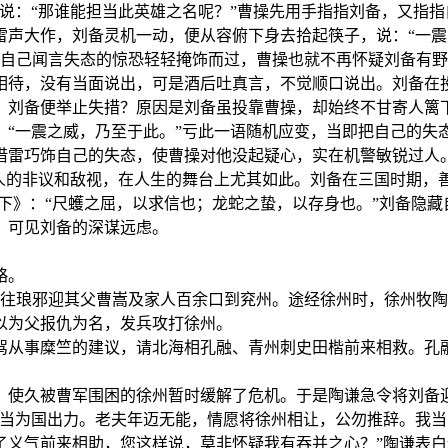
说：“那谁能担当此英雄之名呢？”曹操先用手指指刘备，又指指
声大作，刘备灵机一动，便从容俯下身去拾起筷子，说：“一震之
备把自己闻言失态的惊恐轻轻掩饰而过，曹操也就不再怀疑刘备有
相待，没有当面说出，可是酒后吐真言，不觉顺口说出。刘备在
，刘备便举止失措？原因是刘备虽投靠曹操，却始终不甘寄人篱
“一震之威，乃至于此。”亏此一语随机应变，当即把自己的失态
借雷巧饰自己的失态，使曹操对他没起疑心，实在机警敏锐过人
别人的非议和敌视，在人生的舞台上尤其如此。刘备在三国时期，
下》：“尺蠖之屈，以求信也；龙蛇之蛰，以存身也。”刘备隐
。可见刘备的深谋远虑。
略。
劭往琅邪迎其父曹嵩及家人百余口到兖州。途经徐州时，徐州牧
以为父报仇为名，发兵攻打徐州。
驾从事糜竺的建议，请北海相孔融、青州刺史田楷前来相救。孔
，使久被曹军围困的徐州暂时缓解了危机。于是陶谦急令将刘备
当为国出力。老夫年迈无能，情愿将徐州相让，公勿推辞。我当
义气前来相助，您这样说，莫非怀疑我有吞并之心？”陶谦表白