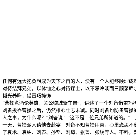
任何有远大抱负想成为天下之首的人，没有一个人能够顺理成
对待结拜兄弟，以体恤之心对待谋士，以不忌冷淡而三顾茅庐
韬光养晦，借雷巧掩饰
“曹操煮酒论英雄，关公赚城斩车胄”，讲述了一个刘备借雷巧
刘备投靠曹操之后，仍然雄心壮志未减。同时刘备也防备曹操
人之事，为什么呢？”刘备说：“这不是二位兄弟所知道的。”
一天，曹操派人请他去赴宴，刘备不知曹操用意，心里忐忑不
了袁术、袁绍、刘表、孙坚、刘璋、张鲁、张绣等人。不料，曹