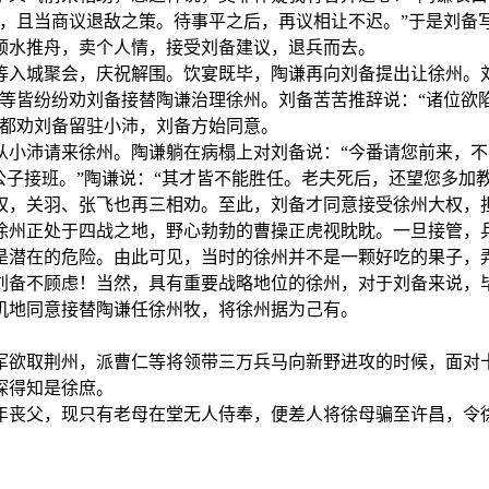
下，且当商议退敌之策。待事平之后，再议相让不迟。”于是刘备
顺水推舟，卖个人情，接受刘备建议，退兵而去。
等入城聚会，庆祝解围。饮宴既毕，陶谦再向刘备提出让徐州。
等皆纷纷劝刘备接替陶谦治理徐州。刘备苦苦推辞说：“诸位欲陷
也都劝刘备留驻小沛，刘备方始同意。
从小沛请来徐州。陶谦躺在病榻上对刘备说：“今番请您前来，
公子接班。”陶谦说：“其才皆不能胜任。老夫死后，还望您多加
权，关羽、张飞也再三相劝。至此，刘备才同意接受徐州大权，
徐州正处于四战之地，野心勃勃的曹操正虎视眈眈。一旦接管，
是潜在的危险。由此可见，当时的徐州并不是一颗好吃的果子，
刘备不顾虑！当然，具有重要战略地位的徐州，对于刘备来说，
机地同意接替陶谦任徐州牧，将徐州据为己有。
军欲取荆州，派曹仁等将领带三万兵马向新野进攻的时候，面对
探得知是徐庶。
年丧父，现只有老母在堂无人侍奉，便差人将徐母骗至许昌，令