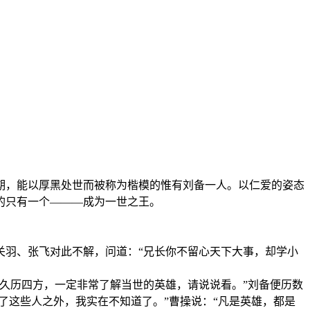
期，能以厚黑处世而被称为楷模的惟有刘备一人。以仁爱的姿态
的只有一个———成为一世之王。
关羽、张飞对此不解，问道：“兄长你不留心天下大事，却学小
久历四方，一定非常了解当世的英雄，请说说看。”刘备便历数
了这些人之外，我实在不知道了。”曹操说：“凡是英雄，都是