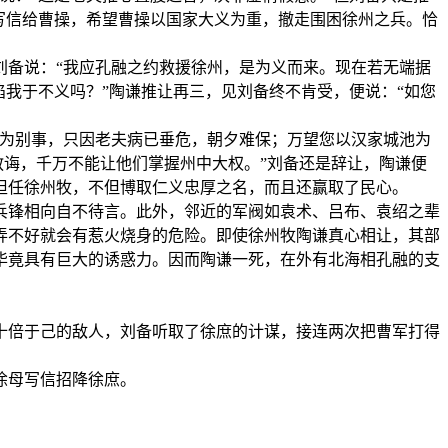
写信给曹操，希望曹操以国家大义为重，撤走围困徐州之兵。恰
刘备说：“我应孔融之约救援徐州，是为义而来。现在若无端据
我于不义吗？”陶谦推让再三，见刘备终不肯受，便说：“如您
不为别事，只因老夫病已垂危，朝夕难保；万望您以汉家城池为
教诲，千万不能让他们掌握州中大权。”刘备还是辞让，陶谦便
担任徐州牧，不但博取仁义忠厚之名，而且还赢取了民心。
兵锋相向自不待言。此外，邻近的军阀如袁术、吕布、袁绍之辈
弄不好就会有惹火烧身的危险。即使徐州牧陶谦真心相让，其部
毕竟具有巨大的诱惑力。因而陶谦一死，在外有北海相孔融的支
十倍于己的敌人，刘备听取了徐庶的计谋，接连两次把曹军打得
徐母写信招降徐庶。