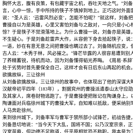
胸怀大志，腹有良策，有包藏宇宙之机，吞吐天地之气。”刘备
言，心中一惊，手中所持的筷子不慎掉到地上。正巧这时外面雷
说：“圣人云：‘迅雷风烈必变’，怎能不怕呢？”就这样，刘
曹操自以为是英雄，心里又害怕刘备与之敌对，一向只是小心
惊？于是筷子不觉滑落地上。为什么曹操一说，刘备亦是英雄
不生疑心。于是刘备趁雷声大作，从容俯下身去拾起筷子，说：
一语，妙在有意无意之间把曹操也瞒过去了。刘备随机应变，
古人云：“木秀于林，风必摧之。”锋芒毕露的人很容易遭到
了养精蓄锐，待机而动，因为刘备懂得韬光养晦。《周易·系辞
处于劣势时首先要保全自己，这样才会有日后东山再起的机会
欲擒故纵，三让徐州
从刘备欲擒故纵，三让徐州的故事中，也体现出了他的深谋大
汉献帝初平四年（183年），割据兖州的曹操派遣泰山太守应
及其家人，席卷财物逃跑了。于是曹操便把账记在陶谦身上，
陶谦面对兵临徐州城下的曹操大军，自知难以抵敌，便采纳别
人马奔赴徐州。
来到徐州城下，刘备率军与曹军于禁所部小试锋芒，初战告捷
刘备恳切地说：“当今天下大乱，国将不国；公乃汉室宗亲，正
汉室苗裔，但功德不足称道，任平原相犹恐不称职。我本是为了