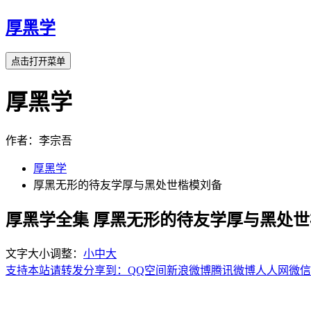
厚黑学
点击打开菜单
厚黑学
作者：李宗吾
厚黑学
厚黑无形的待友学厚与黑处世楷模刘备
厚黑学全集 厚黑无形的待友学厚与黑处
文字大小调整：
小
中
大
支持本站请转发分享到：
QQ空间
新浪微博
腾讯微博
人人网
微信