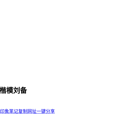
世楷模刘备
印象笔记
复制网址
一键分享