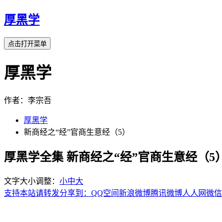
厚黑学
点击打开菜单
厚黑学
作者：李宗吾
厚黑学
新商经之“经”官商生意经（5）
厚黑学全集 新商经之“经”官商生意经（5
文字大小调整：
小
中
大
支持本站请转发分享到：
QQ空间
新浪微博
腾讯微博
人人网
微信