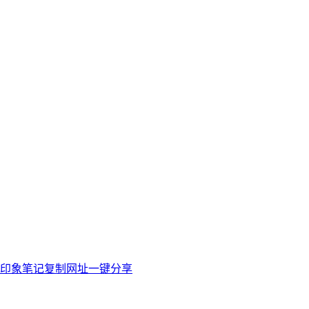
）
印象笔记
复制网址
一键分享