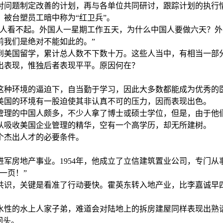
对问题制定改善的计划，再与各单位共同研讨，跟踪计划的执行
被台塑员工暗中称为“红卫兵”。
国人看不起。外国人一星期工作五天，为什么中国人要做六天？
前我们是绝对不能如此的。”
到美国留学，累计总人数不下数十万。这些人当中，有相当一部
出表现，惟独后者表现平平。原因何在？
这种环境的逼迫下，自当勤于学习，因此大多数都能成为优秀的
美国的环境有一股迫使其非认真不可的压力，因而表现出色。
管理的中国人颇多，不少人拿了博士或硕士学位，但是，由于他
从吸收美国企业管理的精华，空有一个高学历，却无所建树。
个杰出人才的必要条件。
，进军房地产事业。1954年，他成立了立信建筑置业公司，专门
一页！”
共识，关键是看准了行动要快。霍英东转入地产业，比李嘉诚早四
水性的水上人家子弟，难道会对陆地上的拆房建屋同样表现出熟
回头。