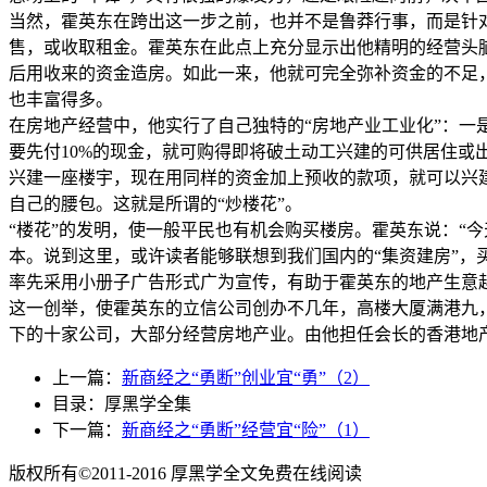
当然，霍英东在跨出这一步之前，也并不是鲁莽行事，而是针
售，或收取租金。霍英东在此点上充分显示出他精明的经营头
后用收来的资金造房。如此一来，他就可完全弥补资金的不足
也丰富得多。
在房地产经营中，他实行了自己独特的“房地产业工业化”：一
要先付10%的现金，就可购得即将破土动工兴建的可供居住
兴建一座楼宇，现在用同样的资金加上预收的款项，就可以兴
自己的腰包。这就是所谓的“炒楼花”。
“楼花”的发明，使一般平民也有机会购买楼房。霍英东说：“
本。说到这里，或许读者能够联想到我们国内的“集资建房”，
率先采用小册子广告形式广为宣传，有助于霍英东的地产生意
这一创举，使霍英东的立信公司创办不几年，高楼大厦满港九
下的十家公司，大部分经营房地产业。由他担任会长的香港地产
上一篇：
新商经之“勇断”创业宜“勇”（2）
目录：厚黑学全集
下一篇：
新商经之“勇断”经营宜“险”（1）
版权所有©2011-2016 厚黑学全文免费在线阅读