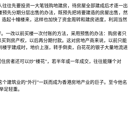
人往往先要投资一大笔钱购地建房，待房屋全部建成后才逐一出
楼预先分期分层出售的办法，既预先把将要建造的房屋出售，然
，造起十幢楼来，这样也加快了资金周转和建房进度，利润当然
宇。一改以前买楼一次付账的方法，采用预售的办法：购房者只
以买到房产权，以后再分期付款。这对房地产商来说，以前只能
到楼宇建成时，地价上涨，转手倒卖，白花花的银子大量地流进
需住房者还可以炒“楼花”，若半年或一年成交，往往能赚个对
个建筑业的“外行”一跃而成为香港房地产业的巨子。至今他名
谓举足轻重。