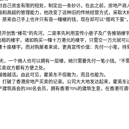
对自己资金有限的短处，制定出一条妙计。在此之前，房地产商
脑和高超的管理能力，他改变了这种旧的传统经营方式，采取大
，原来自己手上也许只有造一幢楼的钱，现在却可以“借鸡下蛋”
是开创售“楼花”的先河，二是率先利用宣传小册子及广告推销楼
或出租的楼宇，诸如购买一幢十万港元的楼宇，只需交一万元就可
建十座楼宇。而对购屋者来说，更具宣传价值：先付一小笔，待
今天，一个佣人也可以拥有一层楼，她只需要先付一笔小钱。”不
买卖双方都有方便之处。
越做越活。由此可见，霍英东不但敢为，而且也能为。
，打破了香港房地产买卖的记录。公司大大地发达起来，霍英东这
建筑商会的300名会员，拥有香港70%的建筑生意，在香港可