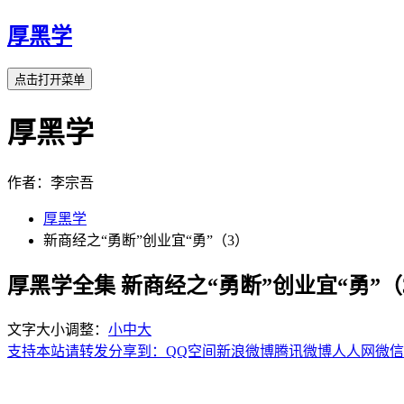
厚黑学
点击打开菜单
厚黑学
作者：李宗吾
厚黑学
新商经之“勇断”创业宜“勇”（3）
厚黑学全集 新商经之“勇断”创业宜“勇”（
文字大小调整：
小
中
大
支持本站请转发分享到：
QQ空间
新浪微博
腾讯微博
人人网
微信