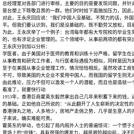
总经理室对各部门进行审核，主要的目的是要发现问题，并针
是台塑上下既敬且畏的一群。他们时时给下面施加压力，因此，
对此，王永庆回应说：“我们中国人没基础，不努力的话，外
平。但我们要认识到，我们是没基础的，既不勤劳又放松，目
为此，王永庆举了一个例子：台湾每年都有大专院校的毕业生
的，也有涉足企业管理的。三个领域中，从事前两项的都有突
王永庆分别加以分析：
学医者，由于美国对于医师的教育和训练十分严格，留学生在
从事教育和研究工作者，与行医者际遇极为相似，同样是因为
至于在美国从事企业管理工作，情况恰恰相反。虽然攻读工商
不可，导致美国的大企业不爱用中国人，而我国的留学生则无
由此推论，压力不但可以激发一个人的潜能，而且也是造就一
看准了，就要快行动
1953年，香港巨商霍英东毅然拿出自己几年来积蓄下来的钱
的基础。正如他自己所说的：“从此翻开了人生崭新的决定性的
香港弹丸之地，人多地少，房地产走俏之势，几乎是生意人的
子来说，确实难能可贵。
霍英东的举动，也引起了局内局外人士的普遍惊诧：一个惯于
意场上的“中锋”，具有很强的爆发力，越是艰险越向前，决不