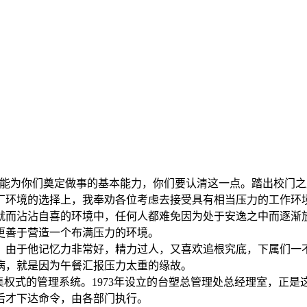
只能为你们奠定做事的基本能力，你们要认清这一点。踏出校门
厂环境的选择上，我奉劝各位考虑去接受具有相当压力的工作环
就而沾沾自喜的环境中，任何人都难免因为处于安逸之中而逐渐
更善于营造一个布满压力的环境。
。由于他记忆力非常好，精力过人，又喜欢追根究底，下属们一
病，就是因为午餐汇报压力太重的缘故。
集权式的管理系统。1973年设立的台塑总管理处总经理室，正是
后才下达命令，由各部门执行。