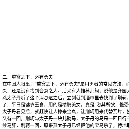
二、重赏之下，必有勇夫
在中国人眼里，“重赏之下，必有勇夫”是用勇者的常见方法，
久，还是没有找到合意之人。后来有人推荐荆轲，说他是齐国大
燕太子丹听了这个消息这之后，立刻就到酒市里去找到了荆轲
了，平日是锦衣玉食，用的是精骑美女，真是“恣其所欲，惟
太子丹看见后，就赶快让人捧来金丸，让荆轲用来代替瓦片，
又有一回，荆轲与太子丹一块儿骑马，太子丹的马是一匹日行
炒马肝，荆轲一问，原来燕太子丹已经把他的宝马杀了，特地