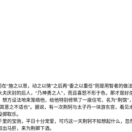
而在“施之以恩，动之以情”之后再“委之以重任”则是用智者的
夫庆封的后人，“乃神勇之人”，而且喜怒不形于色，那才是好杀
，想方设法地来笼络他，给他特别修筑了一座住宅，名为“荆馆”
恐其意之不适也”。据说，有一次荆轲与太子丹一块游东宫，看见
投掷取乐。
千里的宝驹，平日十分宠爱，可巧这一天荆轲不知想起什么，忽
取出马肝，来为荆卿下酒。