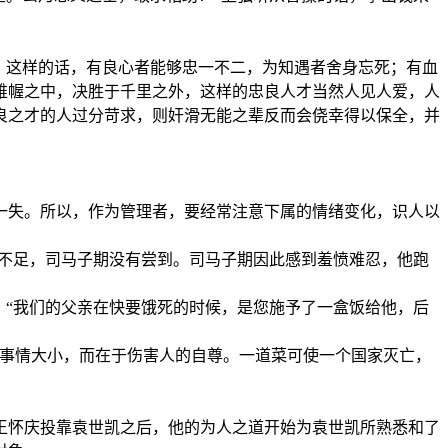
。这样的话，有良心者能够忠一不二，为知遇者舍身忘死；有血
帷幄之中，决胜于千里之外，这样的忠良人才当然人见人爱，人
良之才的人过分苛求，则奸滑无能之辈反而会侥幸得以保全，并
一失。所以，作为管理者，要经常注意下属的情绪变化，识人以
得不足，司马子期没有尝到。司马子期因此感到羞愤难忍，他跑
：“我们的父亲在快要饿死的时候，是您施予了一盒饭给他，后
于事情大小，而在于伤害人的自尊。一道菜可使一个国家灭亡，
王怀庆投靠袁世凯之后，他的为人之道开始为袁世凯所熟悉和了