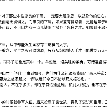
。”对于那些本性忠良的下属，一定要大胆施恩，以鼓励他的忠心
敌而毫无畏惧之。而忠良的下属，如果兼有智略者，更能运筹于
处可取，不可因为有一点儿缺陷而抛弃了忠良之才。如果对于忠
不当，从中却能发生国家存亡这样的大事。
于蚁穴，星星之火可以燎原，只有从细微处入手才可能做到万无
夫，司马子期也是其中一个。羊羹是一道美味的菜肴，可惜准备
山君问他们：“事到如今，你们为什么还跟随我呢？”两人答道
要为之赴汤蹈火！’所以我们今日不惜以死来报答您。”
予别人，不在乎多少，却在于其适逢危难；和别人结怨，也不在
小的时候就参军入伍，后来投靠了袁世凯，得到了赏识和重用，