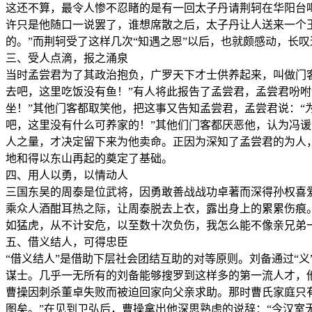
这还不算，最令人惨不忍睹的是有一回太子丹请荆轲在华阳台喝
许只是他随口一说罢了，谁想席散之后，太子丹让人送来一个
的。”而荆轲受了这样几次“知遇之恩”以后，也就颇感动，长
三、受人点滴，报之涌泉
当时孟尝君为了其政治抱负，广罗天下才士供养起来，叫做门
去吧，这里吃饭没有鱼！”有人将此报告了孟尝君，孟尝君吩咐
坐！”其他门客都取笑他，把这事又告知孟尝君，孟尝君说：“
吧，这里没有什么可养家的！”其他们门客都厌恶他，认为冯
人之量，才决定留下来为他卖命。正因为深知了孟尝君的为人
地和得以东山再起的奠定了基础。
四、用人以勇，以情动人
三国东吴的周泰是位武将，因勇敢善战战功卓著而深得孙权喜
乘众人酒酣耳热之际，让周泰脱去上衣，露出身上的累累伤痕
如猛虎，从不计安危，以至数十次负伤，我怎么能不像亲兄弟
五、借义结人，可得忠臣
“借义结人”是借助下层社会团结互助的对等原则。刘备通过“
谋士。几乎一无所有的刘备能够搜罗到这样多的第一流人才，他
曹操因刺杀董卓失败而被迫回家向父亲求助。那时曹氏家庭只有
图矣。”在见到卫弘后，曹操拿出他深思熟虑的说辞：“今汉室