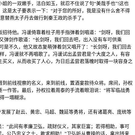
姐的一双嫩手，洁白如玉，就忍不住说了句“美哉手也”!这也
，这是太子要表示一下：“对于您的所好，我是没有什么舍不得
愿意替燕太子丹去做行刺秦王政的杀手了。
饭招待他。冯谖倚靠着柱子用手指弹着剑唱道：“剑呀，我们回
又弹剑作歌道：“长剑呀，我们回去吧，出入没有车可供乘
可是不久，他又故态复萌弹着剑又唱开了：“长剑呀，我们回去
这样，冯谖就不再唱歌了。冯谖试出孟尝君是个大度之人，有容
主买义，从而收买了人心，为日后孟尝君落魄时取得一块容身之
借到前线视察的名义，来到前线，置酒宴款待众将。席间，孙权
逐一作答。最后，孙权拉着周泰的手流着眼泪说：“将军临战勇
得一塌糊涂。
步发展了赵云、黄忠、马超、魏延等勇将，还有诸葛亮、庞统等
法：“此间有孝廉卫弘，疏财仪义，其家巨富；若得相助，事可
足。公乃忠义之士，敢求相助！”卫弘听从曹操的话，拿出钱来