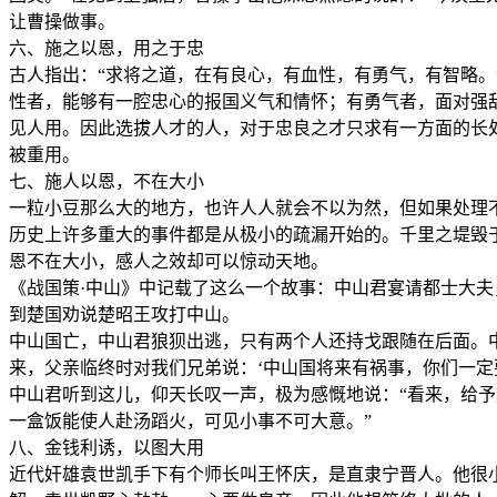
让曹操做事。
六、施之以恩，用之于忠
古人指出：“求将之道，在有良心，有血性，有勇气，有智略
性者，能够有一腔忠心的报国义气和情怀；有勇气者，面对强
见人用。因此选拔人才的人，对于忠良之才只求有一方面的长
被重用。
七、施人以恩，不在大小
一粒小豆那么大的地方，也许人人就会不以为然，但如果处理
历史上许多重大的事件都是从极小的疏漏开始的。千里之堤毁
恩不在大小，感人之效却可以惊动天地。
《战国策·中山》中记载了这么一个故事：中山君宴请都士大
到楚国劝说楚昭王攻打中山。
中山国亡，中山君狼狈出逃，只有两个人还持戈跟随在后面。中
来，父亲临终时对我们兄弟说：‘中山国将来有祸事，你们一定
中山君听到这儿，仰天长叹一声，极为感慨地说：“看来，给
一盒饭能使人赴汤蹈火，可见小事不可大意。”
八、金钱利诱，以图大用
近代奸雄袁世凯手下有个师长叫王怀庆，是直隶宁晋人。他很