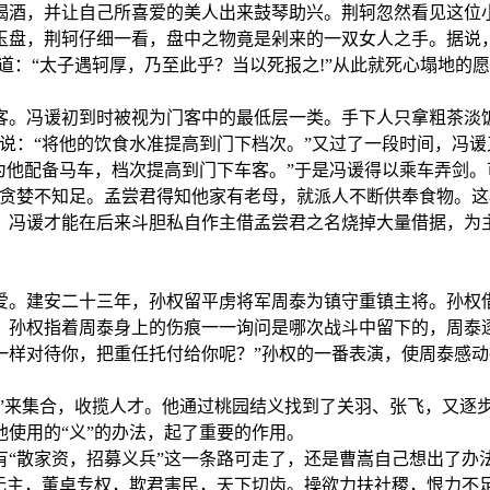
酒，并让自己所喜爱的美人出来鼓琴助兴。荆轲忽然看见这位小
玉盘，荆轲仔细一看，盘中之物竟是剁来的一双女人之手。据说
叹道：“太子遇轲厚，乃至此乎？当以死报之!”从此就死心塌地的
客。冯谖初到时被视为门客中的最低层一类。手下人只拿粗茶淡
说：“将他的饮食水准提高到门下档次。”又过了一段时间，冯谖
为他配备马车，档次提高到门下车客。”于是冯谖得以乘车弄剑。
谖贪婪不知足。孟尝君得知他家有老母，就派人不断供奉食物。
，冯谖才能在后来斗胆私自作主借孟尝君之名烧掉大量借据，为
爱。建安二十三年，孙权留平虏将军周泰为镇守重镇主将。孙权
。孙权指着周泰身上的伤痕一一询问是哪次战斗中留下的，周泰
一样对待你，把重任托付给你呢？”孙权的一番表演，使周泰感动
义”来集合，收揽人才。他通过桃园结义找到了关羽、张飞，又逐
使用的“义”的办法，起了重要的作用。
“散家资，招募义兵”这一条路可走了，还是曹嵩自己想出了办
无主，董卓专权，欺君害民，天下切齿。操欲力扶社稷，恨力不