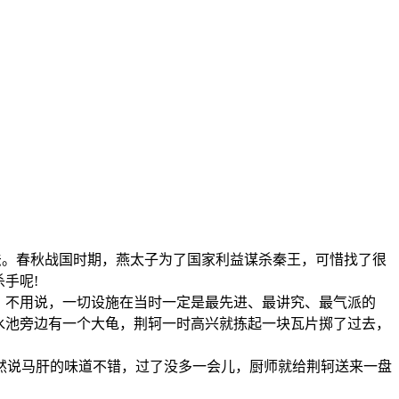
做法。春秋战国时期，燕太子为了国家利益谋杀秦王，可惜找了很
手呢!
，不用说，一切设施在当时一定是最先进、最讲究、最气派的
水池旁边有一个大龟，荆轲一时高兴就拣起一块瓦片掷了过去，
然说马肝的味道不错，过了没多一会儿，厨师就给荆轲送来一盘