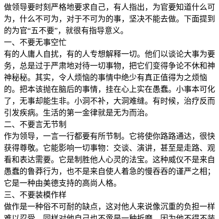
做领导要时刻严格地要求自己，有人指出，为官要知道什么可
为，什么不可为，对于不可为的事，坚决不能去做。下面提到
的为官“五不要”，就很有指导意义。
一、不要无事空忙
有的人庸人自扰，有的人专想解释一切。他们以谈论大事为要
务，总是过于严肃地对待一切事物，把它们变得争论不休和神
神秘秘。其实，令人烦恼的事情中绝少有真正值得为之烦恼
的。把本该抛在脑后的事情，挂在心上实在愚蠢。小事本可化
了，无事却能生非。小洞不补，大洞难缝。有时候，治疗反而
引发疾病。生活的第一金律就是无为而治。
二、不要言无节制
作为领导，一言一行都要有所节制。它将使你路路通达，很快
获得尊敬。它能影响一切事物：交谈、演讲，甚至是走路、观
看和表达需要。它是制胜他人心灵的法宝。这种威仪不是来自
愚蠢的鲁莽行为，也不是来自使人着急的慢吞吞的谨严之相；
它是一种由美德支持的高尚人格。
三、不要装模作样
做作是一种俗不可耐的缺点，这对他人来说像沉重的负担一样
难以忍受。同样对他自己也不啻是一种折磨，因为他不得不装