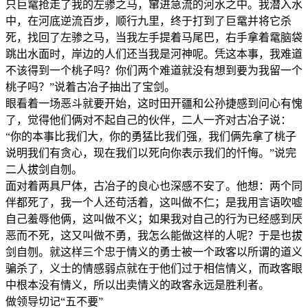
只巨鼋抢走了我的左骖之马，窜进急流的河水之中。我潜入水
中，在河底逆流百步，顺行九里，终于打到了巨鼋并将它杀
死，找回了左骖之马，当我左手提着马尾巴，右手拿着鼋脑袋
跳出水面时，岸边的人们还当我是河神呢。凭这本事，我难道
不该得到一个桃子吗？你们两个难道就没有想到要为我留一个
桃子吗？”说着古冶子抽出了宝剑。
眼看着一场恶斗就要开始，这时田开疆和公孙捷感到问心有愧
了，觉得他们俩对不起自己的伙伴，二人一齐对古冶子说：
“你的本事比我们大，你的勇猛比我们强，我们俩先拿了桃子
说明我们有贪心，现在我们以死向你表示我们的忏悔。”说完
二人拔剑自刎。
面对着两具尸体，古冶子的良心也深感不安了。他想：两个同
伴都死了，我一个人还苟活着，这叫做不仁；是我用言语吹嘘
自己羞辱他俩，这叫做不义；如果我对自己的行为已经感到厌
恶而不死，这又叫做不勇，我怎么能做这样的人呢？于是也拔
剑自刎。就这样三个忠于情义的勇士被一个政客以所谓的道义
骗杀了，义士的情感弱点就在于他们过于相信情义，而政客眼
中根本没有情义，所以出卖情义的政客永远是胜利者。
做领导切记“五不要”