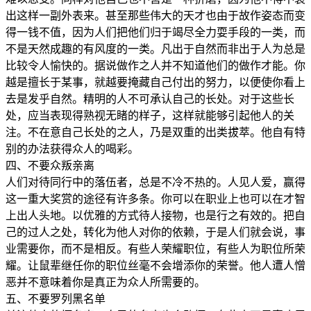
出这样一副外表来。甚至那些伟大的天才也由于故作姿态而变
得一钱不值，因为人们把他们归于竭尽全力耍手段的一类，而
不是天然成趣的有风度的一类。凡出于自然而非出于人为总是
比较令人愉快的。据说做作之人并不知道他们的做作才能。你
越是擅长于某事，就越要掩藏自己付出的努力，以便使你看上
去是发乎自然。精明的人不可承认自己的长处。对于这些长
处，应当表现得熟视无睹的样子，这样就能够引起他人的关
注。不在意自己长处的之人，乃是双重的出类拔萃。他自有特
别的办法获得众人的喝彩。
四、不要众叛亲离
人们对待同行中的落伍者，总是不冷不热的。人见人爱，赢得
这一重大奖赏的途径有许多条。你可以在职业上也可以在才智
上出人头地。以优雅的方式待人接物，也是行之有效的。把自
己的过人之处，转化为他人对你的依赖，于是人们就会说，事
业需要你，而不是相反。有些人荣耀职位，有些人为职位所荣
耀。让鼠辈继任你的职位丝毫不会增添你的荣誉。他人遭人憎
恶并不意味着你是真正为众人所需要的。
五、不要罗列黑名单