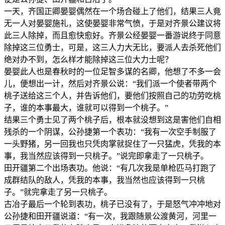
一天，齐国正卿晏婴偶然在一个场合碰上了他们，结果三人竟
无一人对晏婴施礼，这使晏婴非常气愤，于是对齐景公建议将
此三人除掉，而且愈快愈好。齐景公经晏婴一番游说终于同意
除掉这三位勇士，可是，这三人力大无比，要派人去杀死他们
绝对办不到，怎么样才能除掉这三位大力士呢？
晏婴此人也是春秋时的一位足智多谋的名卿，他想了不多一会
儿，便想出一计，然后对齐景公说：“我们派一个使者带两个
桃子送给这三个人，并告诉他们，要他们按照自己的功劳吃桃
子，谁的本事最大，谁就可以得到一个桃子。”
结果三个勇士见了两个桃子后，根本就没想到这是害他们自相
残杀的一个阴谋，公孙捷第一个表功：“我有一次空手制服了
一头野猪，另一回我也只凭肉掌就捉住了一只猛虎，凭我的本
事，我当然应该得到一只桃子。”说完即拿走了一只桃子。
田开疆第二个出场表功。他说：“有几次我是单枪匹马打跑了
成群结队的敌人，凭我的本事，我当然也应该得到一只桃
子。”就完拿走了另一只桃子。
古冶子最后一个轮到表功，桃子已没有了，于是怒气冲冲地对
公孙捷和田开疆说道：“有一次，我跟随景公渡黄河，河里一