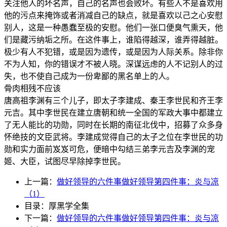
关注他人的坏名声，自己的名声也会败坏。有些人不是喜欢用
他的污点来掩饰或者消减自己的缺点，就是喜欢以己之心安慰
别人，这是一种愚蠢至极的安慰。他们一张口便臭气熏天，他
们是藏污纳垢之所。在这件事上，谁陷得越深，谁弄得越脏。
极少有人不犯错，或是因为遗传，或是因为人际关系。除非你
不为人知，你的错误才不被人晓。深谋远虑的人不记别人的过
失，也不使自己成为一份卑鄙的黑名单上的人。
骨肉相残不应该
唐高祖李渊有三个儿子，即太子李建成、秦王李世民和齐王李
元吉。其中李世民在建立唐朝和统一全国的军政大事中都建立
了无人能比的功勋，同时在长期的南征北伐中，招募了众多身
怀绝技的文臣武将。李建成觉得自己的太子之位在李世民的功
勋和实力面前岌岌可危，便暗中勾结三弟李元吉及李渊的宠
姬、大臣，试图尽早除掉李世民。
上一篇：
做好领导的六件事做好领导第四件事：炎与凉
（1）
目录：厚黑学全集
下一篇：
做好领导的六件事做好领导第四件事：炎与凉