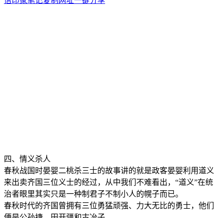
信
印象笔记
复制网址
一键分享
四、情义杀人
春秋战国时晏婴二桃杀三士的故事讲的就是政客晏婴利用道义
来出卖齐国三位义士的经过，从中我们不难看出，“道义”在统
治者眼里其实只是一种制君子不制小人的幌子而已。
春秋时代的齐国曾拥有三位勇猛顽强、力大无比的勇士，他们
便是公孙捷、田开疆和古冶子。