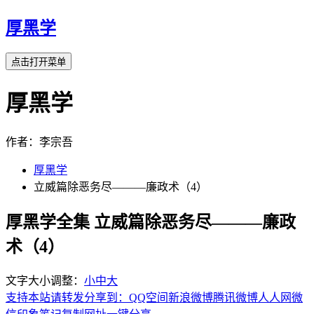
厚黑学
点击打开菜单
厚黑学
作者：李宗吾
厚黑学
立威篇除恶务尽———廉政术（4）
厚黑学全集 立威篇除恶务尽———廉政
术（4）
文字大小调整：
小
中
大
支持本站请转发分享到：
QQ空间
新浪微博
腾讯微博
人人网
微