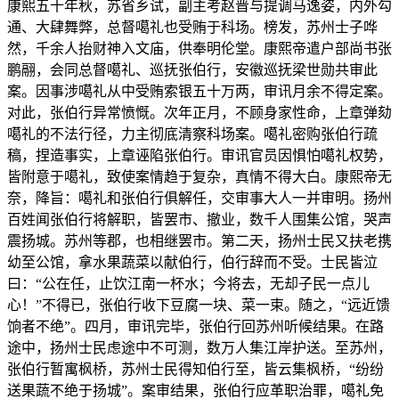
康熙五十年秋，苏省乡试，副主考赵晋与提调马逸姿，内外勾
通、大肆舞弊，总督噶礼也受贿于科场。榜发，苏州士子哗
然，千余人抬财神入文庙，供奉明伦堂。康熙帝遣户部尚书张
鹏翮，会同总督噶礼、巡抚张伯行，安徽巡抚梁世勋共审此
案。因事涉噶礼从中受贿索银五十万两，审讯月余不得定案。
对此，张伯行异常愤慨。次年正月，不顾身家性命，上章弹劾
噶礼的不法行径，力主彻底清察科场案。噶礼密购张伯行疏
稿，捏造事实，上章诬陷张伯行。审讯官员因惧怕噶礼权势，
皆附意于噶礼，致使案情趋于复杂，真情不得大白。康熙帝无
奈，降旨：噶礼和张伯行俱解任，交审事大人一并审明。扬州
百姓闻张伯行将解职，皆罢市、撤业，数千人围集公馆，哭声
震扬城。苏州等郡，也相继罢市。第二天，扬州士民又扶老携
幼至公馆，拿水果蔬菜以献伯行，伯行辞而不受。士民皆泣
曰：“公在任，止饮江南一杯水；今将去，无却子民一点儿
心！”不得已，张伯行收下豆腐一块、菜一束。随之，“远近馈
饷者不绝”。四月，审讯完毕，张伯行回苏州听候结果。在路
途中，扬州士民虑途中不可测，数万人集江岸护送。至苏州，
张伯行暂寓枫桥，苏州士民得知伯行至，皆云集枫桥，“纷纷
送果蔬不绝于扬城”。案审结果，张伯行应革职治罪，噶礼免