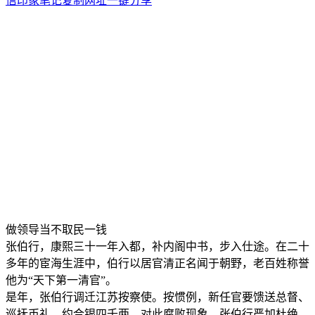
信
印象笔记
复制网址
一键分享
做领导当不取民一钱
张伯行，康熙三十一年入都，补内阁中书，步入仕途。在二十
多年的宦海生涯中，伯行以居官清正名闻于朝野，老百姓称誉
他为“天下第一清官”。
是年，张伯行调迁江苏按察使。按惯例，新任官要馈送总督、
巡抚币礼，约合银四千两。对此腐败现象，张伯行严加杜绝。