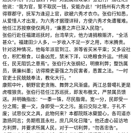
他说：“我为官，誓不取民一钱，安能办此！”时扬州有六秀才
得罪郡守，抚军为逢迎上官，欲褫六秀才衣巾。张伯行知悉，
从爱惜人才出发，为六秀才据理详辩，方使六秀才免遭罹难。
他任江苏按察使仅两月，“廉惠之声已深入民隐”。
张伯行赴任福建巡抚时，台湾旱灾，他力请捐粮赈济，“全活
甚众”。福建田少人多，一岁收入不足一岁之用，市米腾贵。
针对这种情况，他每年派官到江、浙等省买米平粜；又多设社
仓，积贮粮食，以备凶荒，禁米下洋，以绝粮食外运。“终闽
任，民无阻饥之患焉”。张伯行大张纲纪，明察利弊；整饬属
员，褒廉纠墨；访得猾吏豪强之为民害者，悉置之法。“一时
官吏士民兢兢奉法，教化大行。”
康熙中叶，朝野官吏贪贿、舞弊之风渐盛。两江总督噶礼更是
虎噬狼贪。张伯行莅任江苏巡抚，即发布檄文，严禁属员馈
送。并明确指出：“一黍一铢，尽民脂膏。宽一分，民即受一
分之赐；要一文，身即受一文之污。虽曰交际之常，于礼不
废；试思仪文之具，此物何来？本都院既冰蘖盟心，各司道亦
激扬同志；务期苞苴永杜，庶几风化日隆”。他还虚心延访地
方利弊，并要求所属人民，对于一切利弊，“勿吝忠告”。