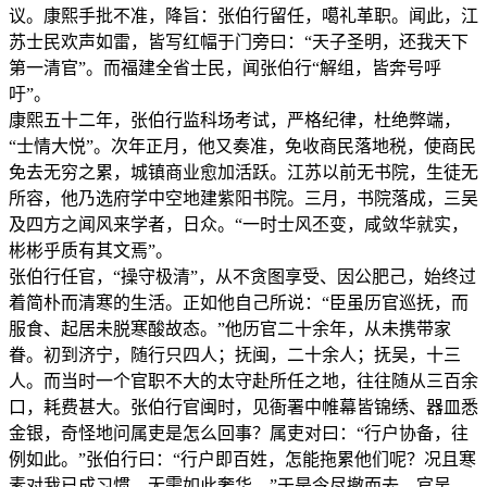
议。康熙手批不准，降旨：张伯行留任，噶礼革职。闻此，江
苏士民欢声如雷，皆写红幅于门旁曰：“天子圣明，还我天下
第一清官”。而福建全省士民，闻张伯行“解组，皆奔号呼
吁”。
康熙五十二年，张伯行监科场考试，严格纪律，杜绝弊端，
“士情大悦”。次年正月，他又奏准，免收商民落地税，使商民
免去无穷之累，城镇商业愈加活跃。江苏以前无书院，生徒无
所容，他乃选府学中空地建紫阳书院。三月，书院落成，三吴
及四方之闻风来学者，日众。“一时士风丕变，咸敛华就实，
彬彬乎质有其文焉”。
张伯行任官，“操守极清”，从不贪图享受、因公肥己，始终过
着简朴而清寒的生活。正如他自己所说：“臣虽历官巡抚，而
服食、起居未脱寒酸故态。”他历官二十余年，从未携带家
眷。初到济宁，随行只四人；抚闽，二十余人；抚吴，十三
人。而当时一个官职不大的太守赴所任之地，往往随从三百余
口，耗费甚大。张伯行官闽时，见衙署中帷幕皆锦绣、器皿悉
金银，奇怪地问属吏是怎么回事？属吏对曰：“行户协备，往
例如此。”张伯行曰：“行户即百姓，怎能拖累他们呢？况且寒
素对我已成习惯，无需如此奢华。”于是令尽撤而去。官吴