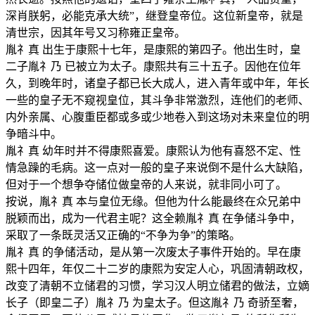
深肖朕躬，必能克承大统”，继登皇帝位。这位新皇帝，就是
清世宗，因其年号又习称雍正皇帝。
胤礻真 出生于康熙十七年，是康熙的第四子。他出生时，皇
二子胤礻乃 已被立为太子。康熙共有三十五子。因他在位年
久，到晚年时，诸皇子都已长大成人，进入青年或中年，年长
一些的皇子无不窥视皇位，其斗争非常激烈，连他们的老师、
内外亲属、心腹重臣都或多或少地卷入到这场对未来皇位的明
争暗斗中。
胤礻真 幼年时并不得康熙喜爱。康熙认为他有喜怒不定、性
情急躁的毛病。这一点对一般的皇子来说倒不是什么大缺陷，
但对于一个想争夺储位做皇帝的人来说，就非同小可了。
按说，胤礻真 本与皇位无缘。但他为什么能最终在众兄弟中
脱颖而出，成为一代君主呢？这全赖胤礻真 在争储斗争中，
采取了一条既灵活又正确的“不争为争”的策略。
胤礻真 的争储活动，是从第一次废太子事件开始的。早在康
熙十四年，年仅二十二岁的康熙为安定人心，巩固清朝政权，
改变了清朝不立储君的习惯，学习汉人明立储君的做法，立嫡
长子（即皇二子）胤礻乃 为皇太子。但这胤礻乃 奇骄至奢，