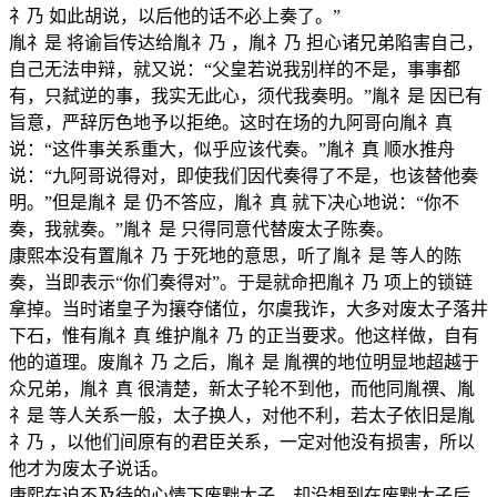
礻乃 如此胡说，以后他的话不必上奏了。”
胤礻是 将谕旨传达给胤礻乃 ，胤礻乃 担心诸兄弟陷害自己，
自己无法申辩，就又说：“父皇若说我别样的不是，事事都
有，只弑逆的事，我实无此心，须代我奏明。”胤礻是 因已有
旨意，严辞厉色地予以拒绝。这时在场的九阿哥向胤礻真
说：“这件事关系重大，似乎应该代奏。”胤礻真 顺水推舟
说：“九阿哥说得对，即使我们因代奏得了不是，也该替他奏
明。”但是胤礻是 仍不答应，胤礻真 就下决心地说：“你不
奏，我就奏。”胤礻是 只得同意代替废太子陈奏。
康熙本没有置胤礻乃 于死地的意思，听了胤礻是 等人的陈
奏，当即表示“你们奏得对”。于是就命把胤礻乃 项上的锁链
拿掉。当时诸皇子为攘夺储位，尔虞我诈，大多对废太子落井
下石，惟有胤礻真 维护胤礻乃 的正当要求。他这样做，自有
他的道理。废胤礻乃 之后，胤礻是 胤禩的地位明显地超越于
众兄弟，胤礻真 很清楚，新太子轮不到他，而他同胤禩、胤
礻是 等人关系一般，太子换人，对他不利，若太子依旧是胤
礻乃 ，以他们间原有的君臣关系，一定对他没有损害，所以
他才为废太子说话。
康熙在迫不及待的心情下废黜太子，却没想到在废黜太子后，