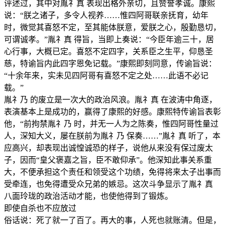
评述过，其中对胤礻真 表现出格外亲切，且赞誉孝诚。康熙
说：“朕之诸子，多令人视养……惟四阿哥联亲抚育，幼年
时，微觉其喜怒不定，至其能体朕意，爱朕之心，殷勤恳切，
可谓诚孝。”胤礻真 得旨，当即上奏说：“今臣年逾三十，居
心行事，大概已定。喜怒不定四字，关系臣之生平，仰恳圣
慈，特谕旨内此四字恩免记载。”康熙即刻同意，传谕旨说：
“十余年来，实未见四阿哥有喜怒不定之处……此语不必记
载。”
胤礻乃 的废立是一次大的政治风浪。胤礻真 在波涛中角逐，
表演基本上是成功的，赢得了康熙的好感。康熙特传谕旨表彰
他，“前拘禁胤礻乃 时，并无一人为之陈奏，惟四阿哥性量过
人，深知大义，屡在朕前为胤礻乃 保奏……”胤礻真 听了，本
应高兴，却表现出诚惶诚恐的样子，说他从来没有保过废太
子，因而“皇父褒嘉之旨，臣不敢仰承”。他深知此事关系重
大，不便承担这个责任和领受这个功绩，免得将来太子出事而
受牵连，也免得遭受众兄弟的嫉忌。这次斗争显示了胤礻真
八面玲珑的政治活动才能，也使他得到了锻炼。
即使自杀也不应放过
俗话说：死了就一了百了。再大的事，人死也就账清。但是，