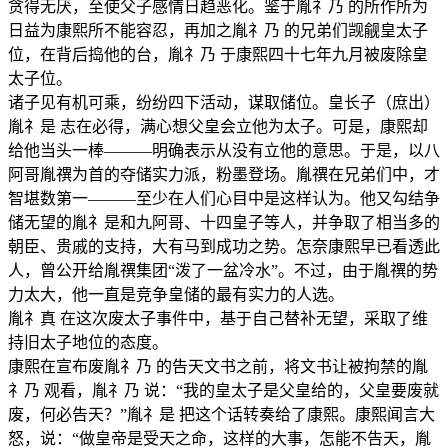
贪得无厌，至使父子感情日趋恶化。鉴于胤礻乃 的所作所为
日益为康熙所不能容忍，再加之胤礻乃 的兄弟们觊觎皇太子
位，在背后捣他的台，胤礻乃 于康熙四十七年九月被废除皇
太子位。
诸子见有机可乘，纷纷四下活动，谋取储位。皇长子（庶出）
胤礻是 志在必得，满心想父皇会立他为太子。可是，康熙却
给他当头一棒———明确表示从没有立他的意思。于是，以八
阿哥胤禩为首的夺储实力派，粉墨登场。胤禩在兄弟们中，才
智堪数第一———至少在人们心目中是这样认为。他又勾结争
储无望的胤礻是和九阿哥、十四皇子等人，并争取了相当多的
朝臣、贵戚的支持，大有马到成功之势。怎奈康熙早已看透此
人，曾公开给胤禩集团“泼了一盆冷水”。不过，由于胤禩的势
力太大，他一直是竞争皇储的最有实力的人选。
胤礻真 在这次废太子事件中，基于自己替补无望，采取了维
持旧太子地位的态度。
康熙在宣布废胤礻乃 的告天文书之前，将文书让被拘禁的胤
礻乃 观看，胤礻乃 说：“我的皇太子是父皇给的，父皇要废就
废，何必告天？”胤礻是 把这个话转奏给了康熙。康熙闻言大
怒，说：“做皇帝是受天之命，这样的大事，怎能不告天，胤