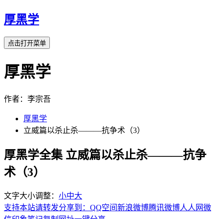
厚黑学
点击打开菜单
厚黑学
作者：李宗吾
厚黑学
立威篇以杀止杀———抗争术（3）
厚黑学全集 立威篇以杀止杀———抗争
术（3）
文字大小调整：
小
中
大
支持本站请转发分享到：
QQ空间
新浪微博
腾讯微博
人人网
微