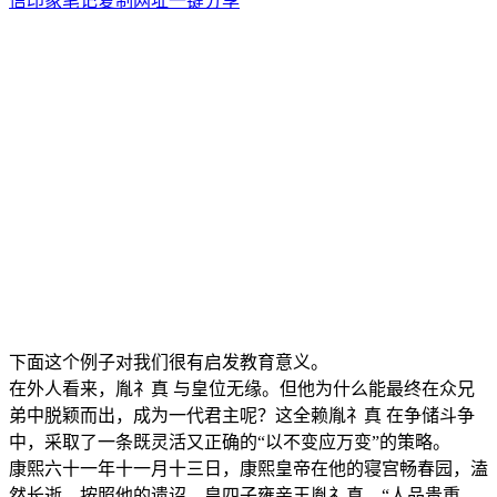
信
印象笔记
复制网址
一键分享
下面这个例子对我们很有启发教育意义。
在外人看来，胤礻真 与皇位无缘。但他为什么能最终在众兄
弟中脱颖而出，成为一代君主呢？这全赖胤礻真 在争储斗争
中，采取了一条既灵活又正确的“以不变应万变”的策略。
康熙六十一年十一月十三日，康熙皇帝在他的寝宫畅春园，溘
然长逝。按照他的遗诏，皇四子雍亲王胤礻真，“人品贵重，