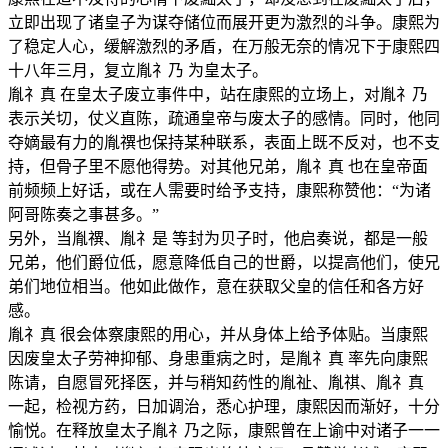
立即出现了诸皇子为谋夺储位而展开更为激烈的斗争。康熙为
了稳定人心，缓解激烈的矛盾，在万般无奈的情况下于康熙四
十八年三月，复立胤礻乃 为皇太子。
胤礻真 在皇太子废立事件中，站在康熙的立场上，对胤礻乃
表示关切，仗义直陈，疏通皇帝与废太子的感情。同时，他同
夺嫡最有力的胤禩也保持某种联系，表面上既不反对，也不支
持，但骨子里不愿他得势。对其他兄弟，胤礻真 也在皇帝面
前频频上好话，或在人需要时给予支持，康熙称赞他：“为诸
阿哥陈奏之事甚多。”
另外，当胤禩、胤礻是 等封为贝子时，他启奏说，都是一般
兄弟，他们爵位低，愿意降低自己的世爵，以提高他们，使兄
弟们地位相当。他如此做作，意在获取父皇的信任和各方好
感。
胤礻真 很会体察康熙的用心，并从身体上给予体贴。当康熙
因废皇太子劳神抑郁、身患重病之时，是胤礻真 率先向康熙
陈请，自愿冒死择医，并与稍知药性的胤祉、胤祺、胤礻真
一起，检视方药，日加调治，悉心护理，康熙因而渐好，十分
愉悦。在释放皇太子胤礻乃之际，康熙曾在上谕中对诸子一一