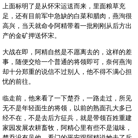
上面标明了是从怀宋运送而来，里面粮草充
足，还有目前军中急缺的白菜和腊肉，燕洵很
高兴，当天就命令阿精带着一批刚刚从后方出
产的金矿押送怀宋。
大战在即，阿精自然是不愿离去的，这样的差
事，随便交给一个普通的将领即可，奈何燕洵
却十分郑重的说信不过别人，他不得不满心担
忧的前往。
临走前，他来看了一下楚乔，一路走过，所见
无不是年轻面生的将领，以前的熟面孔大多已
经不在，不是去后方征兵，就是带领百姓重建
家园发展农耕畜牧，阿精心里有些不是滋味，
楚乔没有见他，看门的平安跟阿精说她去了斥