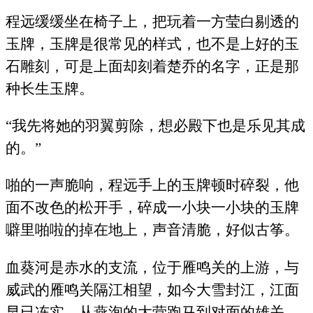
程远缓缓坐在椅子上，把玩着一方莹白剔透的
玉牌，玉牌是很常见的样式，也不是上好的玉
石雕刻，可是上面却刻着楚乔的名字，正是那
种长生玉牌。
“我先将她的羽翼剪除，想必殿下也是乐见其成
的。”
啪的一声脆响，程远手上的玉牌顿时碎裂，他
面不改色的松开手，碎成一小块一小块的玉牌
噼里啪啦的掉在地上，声音清脆，好似古筝。
血葵河是赤水的支流，位于雁鸣关的上游，与
威武的雁鸣关隔江相望，如今大雪封江，江面
早已冻实，从燕洵的大营跑马到对面的雄关，