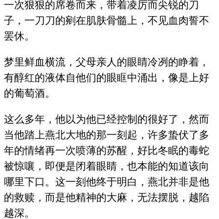
一次狠狠的席卷而来，带着凌厉而尖锐的刀
子，一刀刀的剜在肌肤骨髓上，不见血肉誓不
罢休。
梦里鲜血横流，父母亲人的眼睛冷冽的睁着，
有醇红的液体自他们的眼眶中涌出，像是上好
的葡萄酒。
这么多年，他以为他已经控制的很好了，然而
当他踏上燕北大地的那一刻起，许多蛰伏了多
年的情绪再一次喷薄的苏醒，好比冬眠的毒蛇
被惊嚷，即便是闭着眼睛，也本能的知道该向
哪里下口。这一刻他终于明白，燕北并非是他
的救赎，而是他精神的大麻，无法摆脱，越陷
越深。