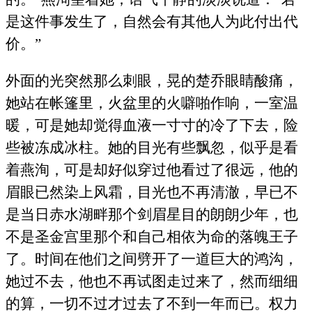
是这件事发生了，自然会有其他人为此付出代
价。”
外面的光突然那么刺眼，晃的楚乔眼睛酸痛，
她站在帐篷里，火盆里的火噼啪作响，一室温
暖，可是她却觉得血液一寸寸的冷了下去，险
些被冻成冰柱。她的目光有些飘忽，似乎是看
着燕洵，可是却好似穿过他看过了很远，他的
眉眼已然染上风霜，目光也不再清澈，早已不
是当日赤水湖畔那个剑眉星目的朗朗少年，也
不是圣金宫里那个和自己相依为命的落魄王子
了。时间在他们之间劈开了一道巨大的鸿沟，
她过不去，他也不再试图走过来了，然而细细
的算，一切不过才过去了不到一年而已。权力