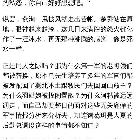
的私怨，你自己好好想想吧。”
说罢，燕洵一甩披风就走出营帐。楚乔站在原
地，眼神越来越冷，这几日来满腔的怒火都化
作了一汪冰水，再无那种沸腾的感觉，像是死
水一样。
正是用人之际吗？那为什么第一军的老将领们
都被替换，原本乌先生培养了多年的军官们都
被发配回了燕北本土跟牧民们去回回山放羊？
为什么羽姑娘被投闲置散？为什么阿精被远远
调走，而自己却要整日的面对这些无关痛痒的
军事情报分析来分析去，却连诸葛玥是大夏的
后勤总调度这样的事情都不知道？