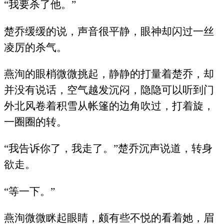
“我要杀了他。”
楚乔缓缓的说，声音很平静，眼神却闪过一丝
凌厉的杀气。
燕洵的眼梢微微挑起，静静的打量着楚乔，却
并没有说话，空气越发沉闷，隐隐可以听到门
外北风卷着积雪从帐篷的边角吹过，打着旋，
一圈圈的转。
“我告诉你了，我走了。”楚乔沉声说道，转身
欲走。
“等一下。”
燕洵微微眯起眼睛，颇有些不悦的看着她，眉