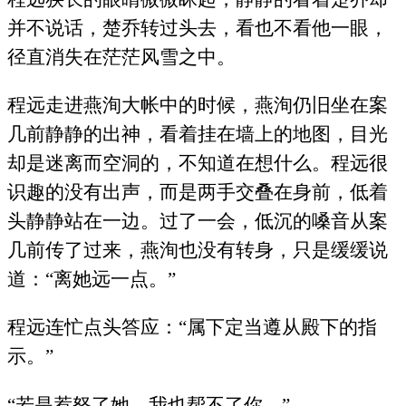
并不说话，楚乔转过头去，看也不看他一眼，
径直消失在茫茫风雪之中。
程远走进燕洵大帐中的时候，燕洵仍旧坐在案
几前静静的出神，看着挂在墙上的地图，目光
却是迷离而空洞的，不知道在想什么。程远很
识趣的没有出声，而是两手交叠在身前，低着
头静静站在一边。过了一会，低沉的嗓音从案
几前传了过来，燕洵也没有转身，只是缓缓说
道：“离她远一点。”
程远连忙点头答应：“属下定当遵从殿下的指
示。”
“若是惹怒了她，我也帮不了你。”