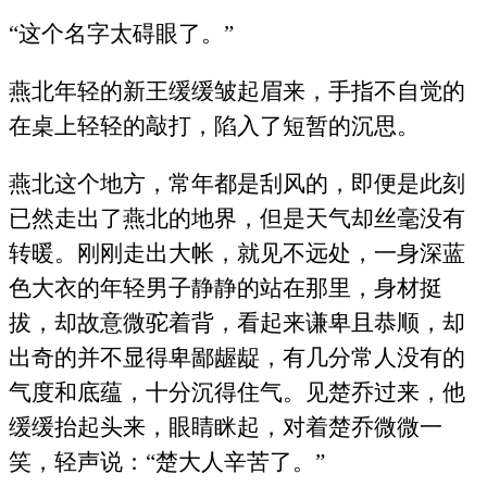
“这个名字太碍眼了。”
燕北年轻的新王缓缓皱起眉来，手指不自觉的
在桌上轻轻的敲打，陷入了短暂的沉思。
燕北这个地方，常年都是刮风的，即便是此刻
已然走出了燕北的地界，但是天气却丝毫没有
转暖。刚刚走出大帐，就见不远处，一身深蓝
色大衣的年轻男子静静的站在那里，身材挺
拔，却故意微驼着背，看起来谦卑且恭顺，却
出奇的并不显得卑鄙龌龊，有几分常人没有的
气度和底蕴，十分沉得住气。见楚乔过来，他
缓缓抬起头来，眼睛眯起，对着楚乔微微一
笑，轻声说：“楚大人辛苦了。”