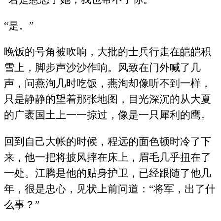
“是。”
晚饭的号角被吹响，大批的士兵行走在皑皑积
雪上，脚步声沙沙作响。风致在门外喊了几
声，问燕洵几时吃饭，燕洵却像听不到一样，
只是静静的望着那张地图，目光深沉的从大夏
的广袤国土上一一掠过，像是一只犀利的鹰。
回到自己大帐的时候，程远的面色顿时冷了下
来，他一把将披风摔在床上，眉毛几乎扭在了
一处。江腾是他的贴身护卫，已经跟随了他几
年，很是忠心，见状上前问道：“将军，出了什
么事？”