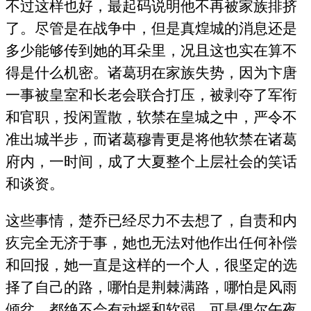
不过这样也好，最起码说明他不再被家族排挤
了。尽管是在战争中，但是真煌城的消息还是
多少能够传到她的耳朵里，况且这也实在算不
得是什么机密。诸葛玥在家族失势，因为卞唐
一事被皇室和长老会联合打压，被剥夺了军衔
和官职，投闲置散，软禁在皇城之中，严令不
准出城半步，而诸葛穆青更是将他软禁在诸葛
府内，一时间，成了大夏整个上层社会的笑话
和谈资。
这些事情，楚乔已经尽力不去想了，自责和内
疚完全无济于事，她也无法对他作出任何补偿
和回报，她一直是这样的一个人，很坚定的选
择了自己的路，哪怕是荆棘满路，哪怕是风雨
倾盆，都绝不会有动摇和软弱。可是偶尔午夜