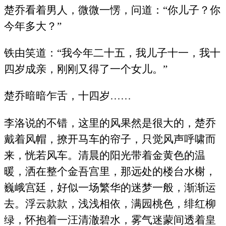
楚乔看着男人，微微一愣，问道：“你儿子？你
今年多大？”
铁由笑道：“我今年二十五，我儿子十一，我十
四岁成亲，刚刚又得了一个女儿。”
楚乔暗暗乍舌，十四岁……
李洛说的不错，这里的风果然是很大的，楚乔
戴着风帽，撩开马车的帘子，只觉风声呼啸而
来，恍若风车。清晨的阳光带着金黄色的温
暖，洒在整个金吾宫里，那远处的楼台水榭，
巍峨宫廷，好似一场繁华的迷梦一般，渐渐运
去。浮云款款，浅浅相依，满园桃色，绯红柳
绿，怀抱着一汪清澈碧水，雾气迷蒙间透着皇