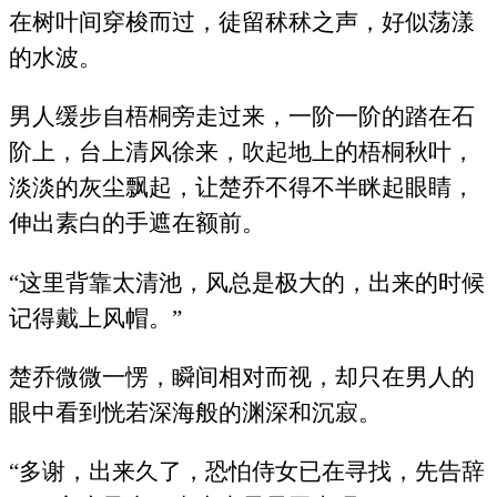
在树叶间穿梭而过，徒留秫秫之声，好似荡漾
的水波。
男人缓步自梧桐旁走过来，一阶一阶的踏在石
阶上，台上清风徐来，吹起地上的梧桐秋叶，
淡淡的灰尘飘起，让楚乔不得不半眯起眼睛，
伸出素白的手遮在额前。
“这里背靠太清池，风总是极大的，出来的时候
记得戴上风帽。”
楚乔微微一愣，瞬间相对而视，却只在男人的
眼中看到恍若深海般的渊深和沉寂。
“多谢，出来久了，恐怕侍女已在寻找，先告辞