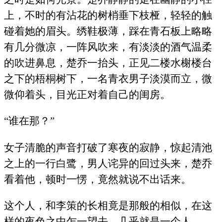
上，不时的有沾花的树梢垂下枝桠，轻轻的触
碰着她的眉头。绣鞋极薄，踩在青石板上略略
有几分微凉，一阵风吹来，有淡淡的酒气温柔
的吹进鼻息，楚乔一抬头，正见二楼水榭楼台
之下的梧桐树下，一名青衣男子淡漠而立，微
微仰着头，目光正对着自己的闺房。
“谁在那？”
女子清脆的声音打破了寒夜的寂静，惊起清池
之上的一行白鹭，男人诧异的回过头来，楚乔
看着他，顿时一愣，竟然就说不出话来。
这个人，和李策的长相竟是那般的相似，在这
样的夜色之中乍一望去，几乎就是一个人。