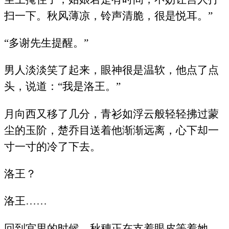
扫一下。秋风薄凉，铃声清脆，很是悦耳。”
“多谢先生提醒。”
男人淡淡笑了起来，眼神很是温软，他点了点
头，说道：“我是洛王。”
月向西又移了几分，青衫如浮云般轻轻拂过蒙
尘的玉阶，楚乔目送着他渐渐远离，心下却一
寸一寸的冷了下去。
洛王？
洛王……
回到宫里的时候，秋穗正在支着眼皮等着她，