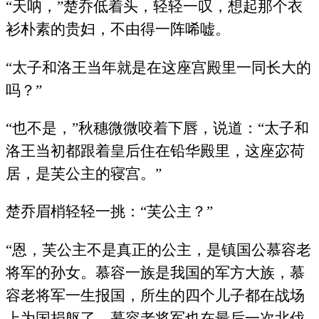
“天呐，”楚乔低着头，轻轻一叹，想起那个衣
衫朴素的贵妇，不由得一阵唏嘘。
“太子和洛王当年就是在这座宫殿里一同长大的
吗？”
“也不是，”秋穗微微咬着下唇，说道：“太子和
洛王当初都跟着皇后住在铅华殿里，这座宓荷
居，是芙公主的寝宫。”
楚乔眉梢轻轻一挑：“芙公主？”
“恩，芙公主不是真正的公主，是镇国公慕容老
将军的孙女。慕容一族是我国的军方大族，慕
容老将军一生报国，所生的四个儿子都在战场
上为国捐躯了，慕容老将军也在最后一次北伐