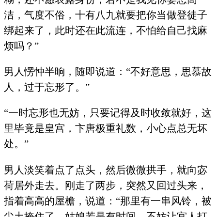
洁，气度不俗，十有八九就要把你当做登徒子
绑起来了，此时还在此流连，不怕给自己找麻
烦吗？”
男人愣忡半晌，随即说道：“不好意思，思慕故
人，过于忘形了。”
“一时忘形也无妨，只要记得及时收敛就好，这
里毕竟是皇宫，卞唐极重礼数，小心点总无坏
处。”
男人淡笑着点了点头，然后微微拱手，就向宓
荷居外走去。刚走了两步，突然又回过头来，
指着高高的屋檐，说道：“那里有一串风铃，被
尘土掩住了，姑娘若是有时间，不妨让宫人打