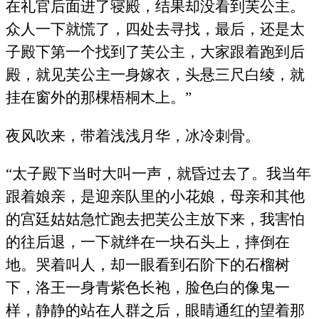
在礼官后面进了寝殿，结果却没看到芙公主。
众人一下就慌了，四处去寻找，最后，还是太
子殿下第一个找到了芙公主，大家跟着跑到后
殿，就见芙公主一身嫁衣，头悬三尺白绫，就
挂在窗外的那棵梧桐木上。”
夜风吹来，带着浅浅月华，冰冷刺骨。
“太子殿下当时大叫一声，就昏过去了。我当年
跟着娘亲，是迎亲队里的小花娘，母亲和其他
的宫廷姑姑急忙跑去把芙公主放下来，我害怕
的往后退，一下就绊在一块石头上，摔倒在
地。哭着叫人，却一眼看到石阶下的石榴树
下，洛王一身青紫色长袍，脸色白的像鬼一
样，静静的站在人群之后，眼睛通红的望着那