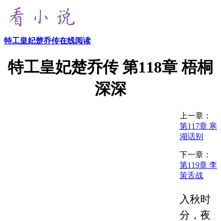
特工皇妃楚乔传在线阅读
特工皇妃楚乔传 第118章 梧桐
深深
上一章：
第117章 寒
湖话别
下一章：
第119章 李
策舌战
入秋时
分，夜