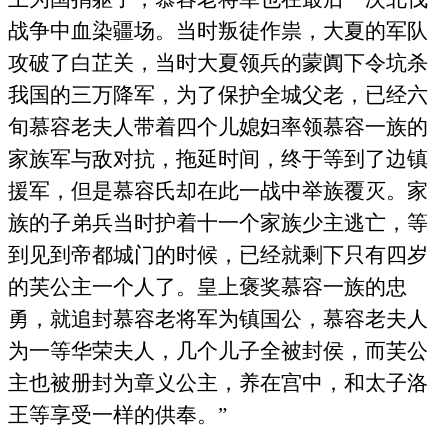
战争中血染疆场。当时叛徒作祟，大夏的军队
攻破了白芷关，当时大夏领兵的蒙阗下令坑杀
我国的三万降军，为了保护全城父老，已经六
旬慕容老夫人带着四个儿媳妇率领慕容一族的
家族军与敌对抗，拖延时间，终于等到了边镇
援军，但是慕容氏却在此一战中举族覆灭。家
族的子弟兵当时护着十一个家族少主逃亡，等
到见到帝都城门的时候，已经就剩下只有四岁
的芙公主一个人了。皇上褒奖慕容一族的忠
勇，就追封慕容老将军为镇国公，慕容老夫人
为一等华荣夫人，几个儿子全被封侯，而芙公
主也被册封为章义公主，养在宫中，和太子洛
王等享受一样的供奉。”