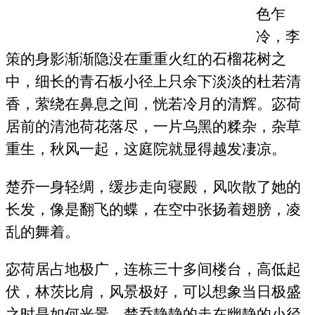
色乍
冷，李
策的身影渐渐隐没在重重火红的石榴花树之
中，细长的青石板小径上只余下淡淡的杜若清
香，萦绕在鼻息之间，恍若冷月的清辉。宓荷
居前的清池荷花落尽，一片乌黑的糅杂，杂草
重生，秋风一起，这庭院就显得越发凄凉。
楚乔一身轻绸，缓步走向寝殿，风吹散了她的
长发，像是翻飞的蝶，在空中张扬着翅膀，凌
乱的舞着。
宓荷居占地极广，连栋三十多间楼台，高低起
伏，林茨比肩，风景极好，可以想象当日极盛
之时是如何光景。楚乔静静的走在幽静的小径