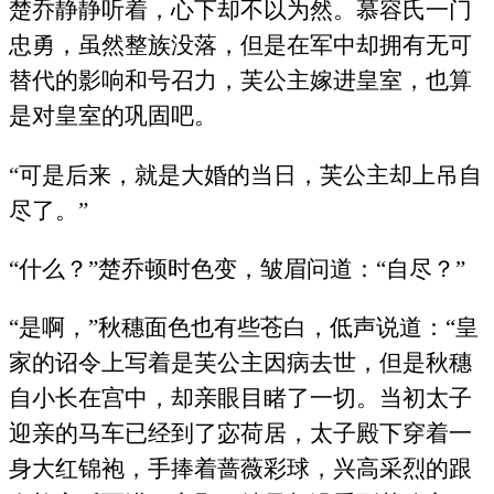
楚乔静静听着，心下却不以为然。慕容氏一门
忠勇，虽然整族没落，但是在军中却拥有无可
替代的影响和号召力，芙公主嫁进皇室，也算
是对皇室的巩固吧。
“可是后来，就是大婚的当日，芙公主却上吊自
尽了。”
“什么？”楚乔顿时色变，皱眉问道：“自尽？”
“是啊，”秋穗面色也有些苍白，低声说道：“皇
家的诏令上写着是芙公主因病去世，但是秋穗
自小长在宫中，却亲眼目睹了一切。当初太子
迎亲的马车已经到了宓荷居，太子殿下穿着一
身大红锦袍，手捧着蔷薇彩球，兴高采烈的跟