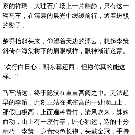
家的祥瑞，大理石广场上一片幽静，只有这一
辆马车，在清晨的晨光中缓缓前行，透着斑驳
的影子。
楚乔抬起头来，仰望着天边的浮云，想起李策
斜倚在海棠树下的眉眼模样，眼神渐渐迷蒙。
“欢行白日心，朝东暮还西，但愿你真的能这
样。”
马车渐远，终于隐没在重重宫阙之中。无法起
早的李策，此刻正站在揽雀宫的一处假山上，
那假山极高，上面遍种青竹，清风吹来，姝姝
而动，山上有一座竹亭，匠心独运，造的十分
精巧。李策一身青绿色长袍，头戴金冠，手持