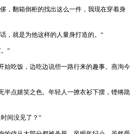
奢侈，翻箱倒柜的找出这么一件，我现在穿着身
句话，就是为他这样的人量身打造的。”
。”
开始吃饭，边吃边说些一路行来的趣事。燕洵今
无半点嬉笑之色。年轻人一撩衣衫下摆，铿锵跪
时间没见了？”
洵的侍从大部分都被杀死，风眠年纪小，虽然受