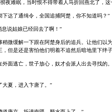
彻夜难眠，当时恨不得带着人马折回燕北了，这
彻下达了通缉令，全国追捕阿楚，你不知道吗？”
消息说姑娘已经回去了啊！”
够稍微缓解一下跟在阿楚身后的追兵。让他们以为
王，但是还是害怕他们明着不追然后暗地里下绊子
在外面逃亡，世子放心，奴才会派人出去寻找的
了大夏，进入卞唐了。”
绕道唐京，折进南疆，顺水而上了。”