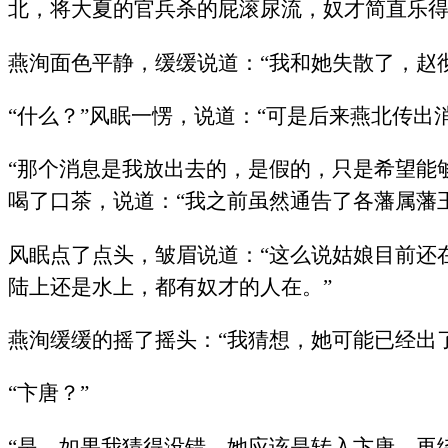
北，将大夏的官兵杀的屁滚尿流，奴才简直乐得
燕洵面色平静，缓缓说道：“我和她失散了，赵
“什么？”风眠一愣，说道：“可是后来燕北传出
“那个消息是我放出去的，是假的，只是希望能
喝了口茶，说道：“我之前虽然通告了各藩属藩
风眠点了点头，皱眉说道：“这么说姑娘目前还
陆上还是水上，都有奴才的人在。”
燕洵缓缓的摇了摇头：“我猜想，她可能已经出
“卞唐？”
“是，如果我猜得没错，她应该是转入卞唐，再