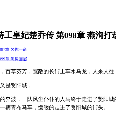
特工皇妃楚乔传 第098章 燕洵打
097章 欠你一命
099章 闺房画眉
，百草芬芳，宽敞的长街上车水马龙，人来人往
又是贤阳城，
的奔波，一队风尘仆仆的人马终于走进了贤阳城
一辆青布马车，缓缓的走进了贤阳城的街头。