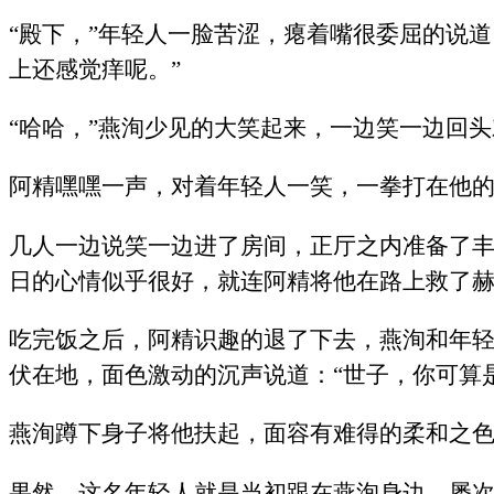
“殿下，”年轻人一脸苦涩，瘪着嘴很委屈的说
上还感觉痒呢。”
“哈哈，”燕洵少见的大笑起来，一边笑一边回
阿精嘿嘿一声，对着年轻人一笑，一拳打在他的
几人一边说笑一边进了房间，正厅之内准备了
日的心情似乎很好，就连阿精将他在路上救了
吃完饭之后，阿精识趣的退了下去，燕洵和年
伏在地，面色激动的沉声说道：“世子，你可算
燕洵蹲下身子将他扶起，面容有难得的柔和之色
果然，这名年轻人就是当初跟在燕洵身边，屡