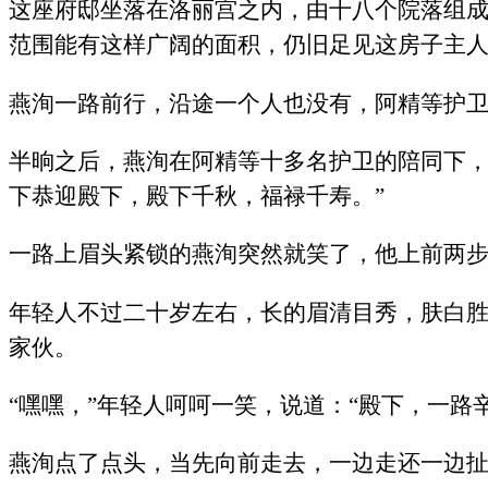
这座府邸坐落在洛丽宫之内，由十八个院落组
范围能有这样广阔的面积，仍旧足见这房子主
燕洵一路前行，沿途一个人也没有，阿精等护
半晌之后，燕洵在阿精等十多名护卫的陪同下，
下恭迎殿下，殿下千秋，福禄千寿。”
一路上眉头紧锁的燕洵突然就笑了，他上前两步
年轻人不过二十岁左右，长的眉清目秀，肤白
家伙。
“嘿嘿，”年轻人呵呵一笑，说道：“殿下，一路
燕洵点了点头，当先向前走去，一边走还一边扯