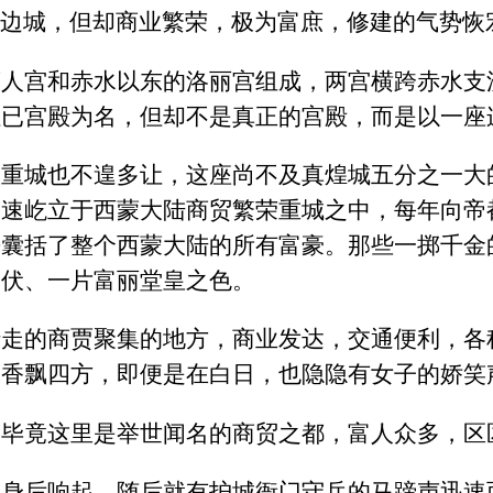
边城，但却商业繁荣，极为富庶，修建的气势恢
蒙人宫和赤水以东的洛丽宫组成，两宫横跨赤水支
虽已宫殿为名，但却不是真正的宫殿，而是以一座
大重城也不遑多让，这座尚不及真煌城五分之一大
迅速屹立于西蒙大陆商贸繁荣重城之中，每年向帝
乎囊括了整个西蒙大陆的所有富豪。那些一掷千金
起伏、一片富丽堂皇之色。
行走的商贾聚集的地方，商业发达，交通便利，各
是香飘四方，即便是在白日，也隐隐有女子的娇笑
。毕竟这里是举世闻名的商贸之都，富人众多，区
在身后响起，随后就有护城衙门守兵的马蹄声迅速