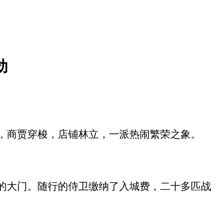
劫
，商贾穿梭，店铺林立，一派热闹繁荣之象。
的大门。随行的侍卫缴纳了入城费，二十多匹战