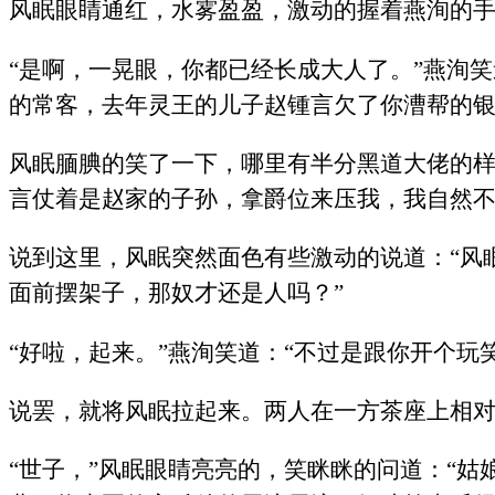
风眠眼睛通红，水雾盈盈，激动的握着燕洵的
“是啊，一晃眼，你都已经长成大人了。”燕洵
的常客，去年灵王的儿子赵锺言欠了你漕帮的银
风眠腼腆的笑了一下，哪里有半分黑道大佬的样
言仗着是赵家的子孙，拿爵位来压我，我自然不
说到这里，风眠突然面色有些激动的说道：“风
面前摆架子，那奴才还是人吗？”
“好啦，起来。”燕洵笑道：“不过是跟你开个玩
说罢，就将风眠拉起来。两人在一方茶座上相
“世子，”风眠眼睛亮亮的，笑眯眯的问道：“