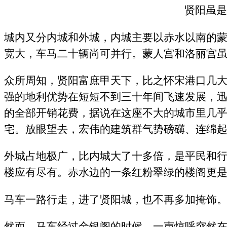
贤阳虽是
城内又分内城和外城，内城主要以赤水以南的
宽大，车马二十辆尚可并行。蒙人宫和洛丽宫
众所周知，贤阳富庶甲天下，比之怀宋港口几
强的地利优势在短短不到三十年间飞速发展，
的全部开销花费，据说在这座不大的城市里几
宅。放眼望去，宏伟的建筑群气势磅礴、连绵
外城占地极广，比内城大了十多倍，是平民和
楼应有尽有。赤水边的一条红粉翠绿的楼阁更
马车一路行走，进了贤阳城，也不再多加掩饰
然而，马车经过金银阁的时候，一声惊呼突然