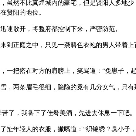
成，虽然不比真煌城内的豪宅，但是贤阳人多地少
人在贤阳的地位。
卫迅速散开，将整府都控制下来，严密防范。
来到正庭之中，只见一袭碧色衣袍的男人带着上
，一把搭在对方的肩膀上，笑骂道：“兔崽子，起
胜雪，两条眉毛很细，隐隐的竟有几分女气，只有
辛苦了，我备下了佳肴美酒，先进去休息一下吧。
了扯年轻人的衣服，撇嘴道：“织锦绣？臭小子，