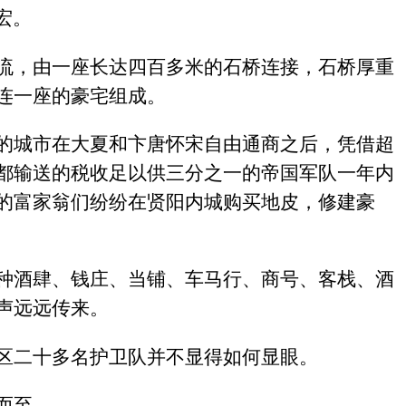
宏。
流，由一座长达四百多米的石桥连接，石桥厚重
连一座的豪宅组成。
的城市在大夏和卞唐怀宋自由通商之后，凭借超
都输送的税收足以供三分之一的帝国军队一年内
的富家翁们纷纷在贤阳内城购买地皮，修建豪
种酒肆、钱庄、当铺、车马行、商号、客栈、酒
声远远传来。
区二十多名护卫队并不显得如何显眼。
而至。