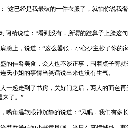
道：“这已经是我最破的一件衣服了，就怕你说我
头对阿精说道：“看到没有，所谓的蹬鼻子上脸这
肩膀上，说道：“这么嚣张，小心少主抄了你的家
丰盛的佳肴美食，众人也不谈正事，围着桌子旁就
赫连氏小姐的事情当笑话说出来也没有生气。
轻人一起走到了书房，关好门之后，两人的面色再
是来了。”
，嘴角温软眼神沉静的说道：“风眠，我们有多长
次给楚乔送信的小书童风眠。当日在真煌城外，燕