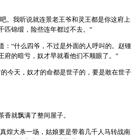
妥吧。我听说就连景老王爷和灵王都是你这府上
千匹锦缎，险些连年都过不去。”
道：“什么四爷，不过是外面的人呼叫的。赵锺
王府的暗亏，奴才早就看他们不顺眼了。”
才的今天，奴才的命都是世子的，要是敢在世子
茶香就飘满了整间屋子。
在真煌大杀一场，姑娘更是带着几千人马转战南