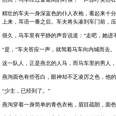
精壮的车夫一身深蓝色的仆人衣袍，看起来十
上来，耳语一番之后。车夫将头凑到车门前，压
很久，马车里有平静的声音说道：“走吧，她进
“是，”车夫答应一声，就驾着马车向内城而去。
这一队人，正是燕北的人马，而马车里的男人
燕洵面色有些苍白，眼神却不乏凌厉之色，他
“少主，已经到了。”
燕洵穿着一身简单的青色衣袍，眉目疏朗，面