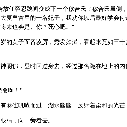
会放任容忍魏阀变成下一个穆合氏？穆合氏虽倒
是大夏皇宫里的一名妃子，我劝你以后最好学会何
将来也会是。你？死心吧。”
多岁的女子面容凌厉，秀发如瀑，看起来竟如三十
眼神阴郁，登时回过身去，经过那名跪在地上的内
饶命啊！”
上有麻雀叽喳而过，湖水幽幽，反射着柔和的光芒
起眼睛，向一旁看去。