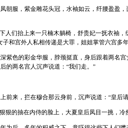
彩凤朝服，紫金雕花头冠，水袖如云，纤腰盈盈，
”下人们抬上来一只楠木躺椅，舒贵妃一抚衣袖，
女子和宫外人私相传递是大罪，姐姐掌管六宫多年
身深紫色的彩金华服，脖颈挺直，身后跟着两名宫
后的两名宫人沉声说道：“我们走。”
上前来，拦在穆合那云身前，沉声说道：“皇后请
掌狠狠的抽在内侍的脸上，大夏皇后凤目一挑，冷
十年为后，多年的积威之下，竟吓得这些下人们噤