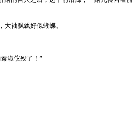
，大袖飘飘好似蝴蝶。
秦淑仪殁了！”