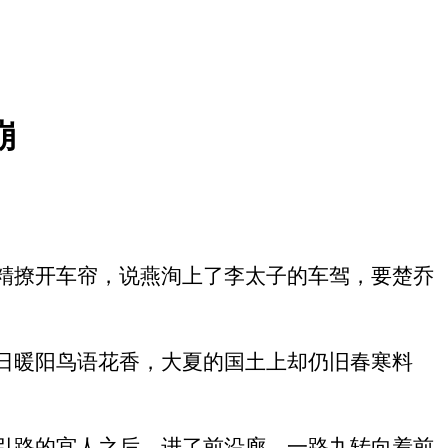
崩
精撩开车帘，说燕洵上了李太子的车驾，要楚乔
日暖阳鸟语花香，大夏的国土上却仍旧春寒料
引路的宫人之后，进了前沿廊，一路九转向着前