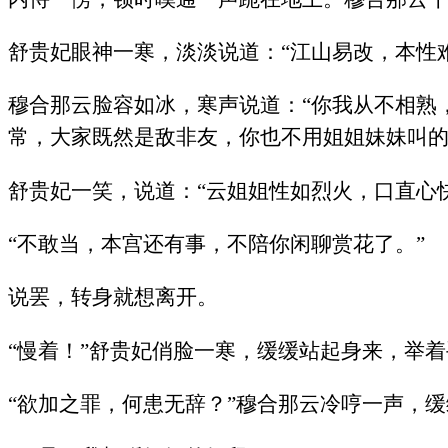
舒贵妃眼神一寒，淡淡说道：“江山易改，本性
穆合那云脸容如冰，寒声说道：“你我从不相熟
常，大家既然是敌非友，你也不用姐姐妹妹叫的
舒贵妃一笑，说道：“云姐姐性如烈火，口直心
“不敢当，本宫还有事，不陪你闲聊赏花了。”
说罢，转身就想离开。
“慢着！”舒贵妃俏脸一寒，缓缓站起身来，举着
“欲加之罪，何患无辞？”穆合那云冷哼一声，