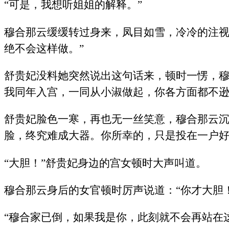
“可是，我想听姐姐的解释。”
穆合那云缓缓转过身来，凤目如雪，冷冷的注视
绝不会这样做。”
舒贵妃没料她突然说出这句话来，顿时一愣，穆
我同年入宫，一同从小淑做起，你各方面都不逊
舒贵妃脸色一寒，再也无一丝笑意，穆合那云沉
脸，终究难成大器。你所幸的，只是投在一户好
“大胆！”舒贵妃身边的宫女顿时大声叫道。
穆合那云身后的女官顿时厉声说道：“你才大胆
“穆合家已倒，如果我是你，此刻就不会再站在