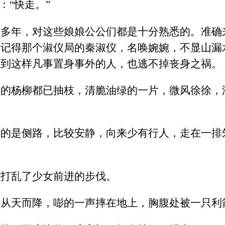
：“快走。”
活多年，对这些娘娘公公们都是十分熟悉的。准确
约记得那个淑仪局的秦淑仪，名唤婉婉，不显山漏
不到这样凡事置身事外的人，也逃不掉丧身之祸。
岸的杨柳都已抽枝，清脆油绿的一片，微风徐徐，
走的是侧路，比较安静，向来少有行人，走在一排
时打乱了少女前进的步伐。
雕从天而降，嘭的一声摔在地上，胸腹处被一只利