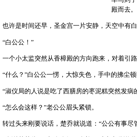
殿而去。
也许是时间还早，圣金宫一片安静，天空中有
“白公公！”
一个小太监突然从香樟殿的方向跑来，对着引路
“什么？”白公公一愣，大惊失色，手中的拂尘顿
“淑仪局的人说是吃了西膳房的枣泥糕突然发病
“怎么会这样？”老公公眉头紧锁。
转过头来刚要说话，楚乔就说道：“公公有事尽