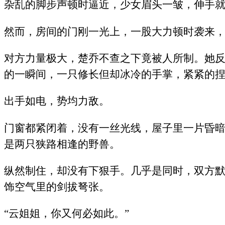
杂乱的脚步声顿时逼近，少女眉头一皱，伸手
然而，房间的门刚一光上，一股大力顿时袭来
对方力量极大，楚乔不查之下竟被人所制。她
的一瞬间，一只修长但却冰冷的手掌，紧紧的
出手如电，势均力敌。
门窗都紧闭着，没有一丝光线，屋子里一片昏
是两只狭路相逢的野兽。
纵然制住，却没有下狠手。几乎是同时，双方
饰空气里的剑拔弩张。
“云姐姐，你又何必如此。”