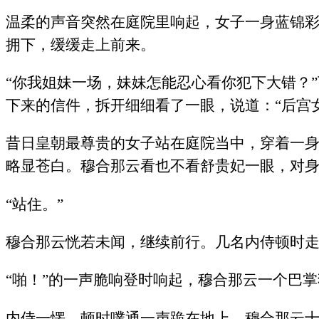
温柔的声音突然在庭院里响起，女子一身蓝锦
拥下，缓缓走上前来。
“你我姐妹一场，妹妹怎能忍心看你犯下大错？
下来的信件，拆开细细看了一眼，说道：“后宫
昔日皇朝最尊贵的女子站在庭院当中，穿着一
略显苍白。穆合那云看也不看舒贵妃一眼，对身
“站住。”
穆合那云恍若未闻，继续前行。几名内侍顿时走
“啪！”的一声脆响登时响起，穆合那云一个巴
内侍一愣，顿时噗通一声跪在地上。穆合那云