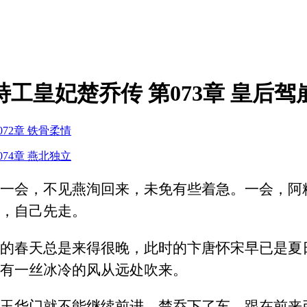
特工皇妃楚乔传 第073章 皇后驾
072章 铁骨柔情
074章 燕北独立
一会，不见燕洵回来，未免有些着急。一会，阿
，自己先走。
的春天总是来得很晚，此时的卞唐怀宋早已是夏
有一丝冰冷的风从远处吹来。
玉华门就不能继续前进，楚乔下了车，跟在前来