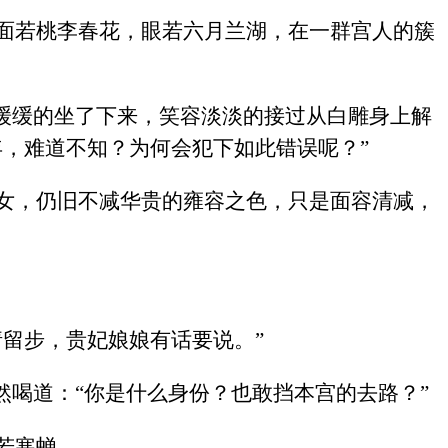
面若桃李春花，眼若六月兰湖，在一群宫人的簇
缓缓的坐了下来，笑容淡淡的接过从白雕身上解
，难道不知？为何会犯下如此错误呢？”
女，仍旧不减华贵的雍容之色，只是面容清减，
留步，贵妃娘娘有话要说。”
然喝道：“你是什么身份？也敢挡本宫的去路？”
若寒蝉。