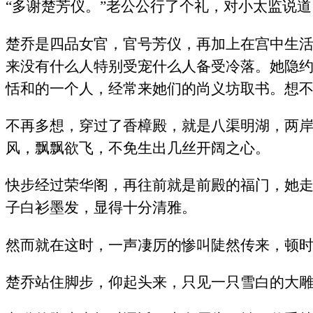
“多谢楚芳仪。”老公公行了个礼，对小太监说道
楚乔是四品女官，官号芳仪，再加上在宫中生
来没有什么人特别受宠什么人备受冷落。她隐
恬和的一个人，经常来她们的尚义坊取书。想
不再多想，穿过了香樟殿，就是八渠明湖，两
风，飘飘欲飞，不免生出几丝开阔之心。
快步经过荣华阁，再往前就是前殿的福门，她
子白衫墨发，显得十分清雅。
然而就在这时，一声凄厉的惨叫陡然传来，顿
楚乔站住脚步，仰起头来，只见一只雪白的大