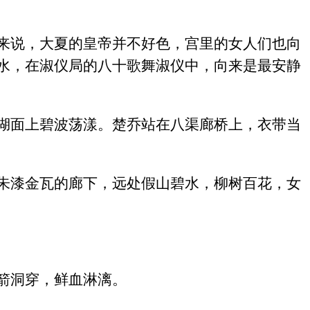
来说，大夏的皇帝并不好色，宫里的女人们也向
水，在淑仪局的八十歌舞淑仪中，向来是最安静
湖面上碧波荡漾。楚乔站在八渠廊桥上，衣带当
朱漆金瓦的廊下，远处假山碧水，柳树百花，女
箭洞穿，鲜血淋漓。