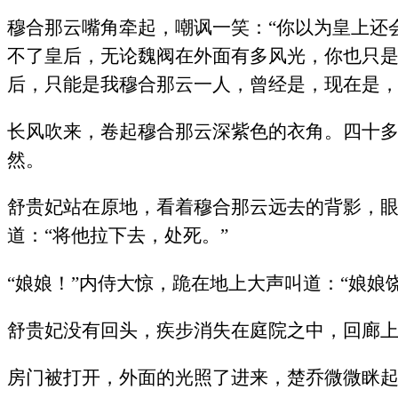
穆合那云嘴角牵起，嘲讽一笑：“你以为皇上还
不了皇后，无论魏阀在外面有多风光，你也只
后，只能是我穆合那云一人，曾经是，现在是，
长风吹来，卷起穆合那云深紫色的衣角。四十
然。
舒贵妃站在原地，看着穆合那云远去的背影，
道：“将他拉下去，处死。”
“娘娘！”内侍大惊，跪在地上大声叫道：“娘娘
舒贵妃没有回头，疾步消失在庭院之中，回廊
房门被打开，外面的光照了进来，楚乔微微眯