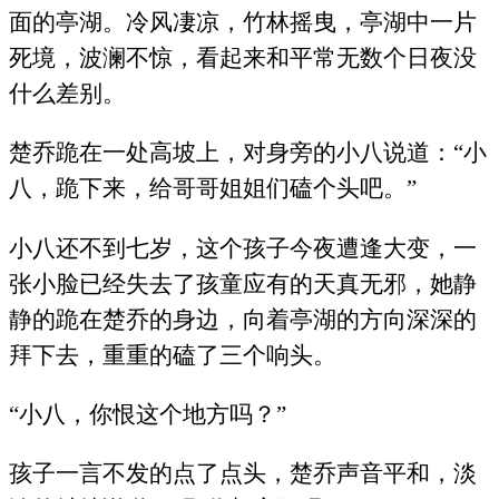
面的亭湖。冷风凄凉，竹林摇曳，亭湖中一片
死境，波澜不惊，看起来和平常无数个日夜没
什么差别。
楚乔跪在一处高坡上，对身旁的小八说道：“小
八，跪下来，给哥哥姐姐们磕个头吧。”
小八还不到七岁，这个孩子今夜遭逢大变，一
张小脸已经失去了孩童应有的天真无邪，她静
静的跪在楚乔的身边，向着亭湖的方向深深的
拜下去，重重的磕了三个响头。
“小八，你恨这个地方吗？”
孩子一言不发的点了点头，楚乔声音平和，淡