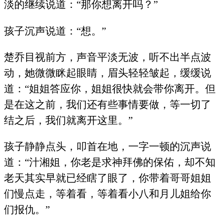
淡的继续说道：“那你想离开吗？”
孩子沉声说道：“想。”
楚乔目视前方，声音平淡无波，听不出半点波
动，她微微眯起眼睛，眉头轻轻皱起，缓缓说
道：“姐姐答应你，姐姐很快就会带你离开。但
是在这之前，我们还有些事情要做，等一切了
结之后，我们就离开这里。”
孩子静静点头，叩首在地，一字一顿的沉声说
道：“汁湘姐，你老是求神拜佛的保佑，却不知
老天其实早就已经瞎了眼了，你带着哥哥姐姐
们慢点走，等着看，等着看小八和月儿姐给你
们报仇。”