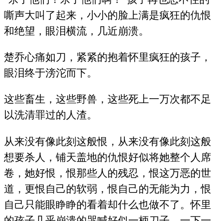
嘶声大叫了起来，小小的脸上满是疯狂的仇恨
和绝望，眼泪横流，几近崩溃。
楚乔心痛如刀，紧紧的抱着怀里疯狂的孩子，
眼泪终于滂沱而下。
这些畜生，这些野兽，这些死上一万次都不足
以洗清罪过的人渣。
从来没有像此刻这般恨，从来没有像此刻这般
想要杀人，铺天盖地的仇恨好似将她整个人席
卷，她好恨，恨那些人的残忍，恨这万恶的世
道，更恨自己的软弱，恨自己的无能为力，恨
自己只能眼睁睁的看着却什么也做不了。怀里
的孩子几乎崩溃的哭喊好似一柄刀子，一下一