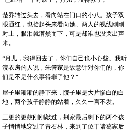
楚乔转过头去，看向站在门口的小八。孩子双
眼通红，也抬起头来看向她。两人的视线刚刚
对上，眼泪就潸然而下，可是却谁也没哭出声
来。
“月儿，我得回去了，你们自己也小心些。我听
浣衣房的人说，朱管家是故意针对你们的，你
们是不是什么事得罪了他？”
屋子里渐渐的静下来，院子里是大片惨白的白
地，两个孩子静静的站着，久久一言不发。
三更的更鼓刚刚敲过，荆家最后剩下的两个孩
子悄悄地穿过了青石林，来到了位于诸葛家后