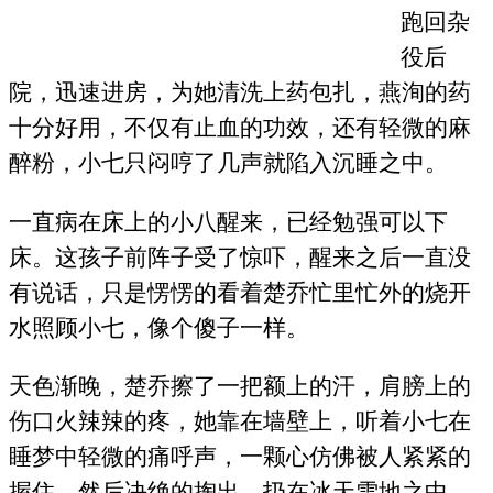
跑回杂
役后
院，迅速进房，为她清洗上药包扎，燕洵的药
十分好用，不仅有止血的功效，还有轻微的麻
醉粉，小七只闷哼了几声就陷入沉睡之中。
一直病在床上的小八醒来，已经勉强可以下
床。这孩子前阵子受了惊吓，醒来之后一直没
有说话，只是愣愣的看着楚乔忙里忙外的烧开
水照顾小七，像个傻子一样。
天色渐晚，楚乔擦了一把额上的汗，肩膀上的
伤口火辣辣的疼，她靠在墙壁上，听着小七在
睡梦中轻微的痛呼声，一颗心仿佛被人紧紧的
握住，然后决绝的掏出，扔在冰天雪地之中。