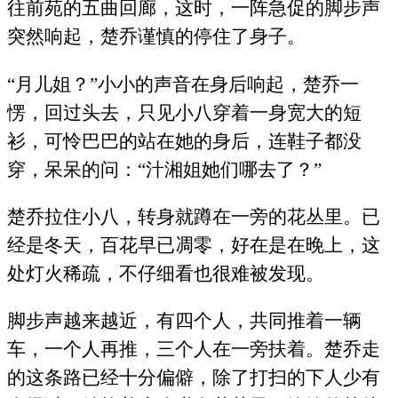
往前苑的五曲回廊，这时，一阵急促的脚步声
突然响起，楚乔谨慎的停住了身子。
“月儿姐？”小小的声音在身后响起，楚乔一
愣，回过头去，只见小八穿着一身宽大的短
衫，可怜巴巴的站在她的身后，连鞋子都没
穿，呆呆的问：“汁湘姐她们哪去了？”
楚乔拉住小八，转身就蹲在一旁的花丛里。已
经是冬天，百花早已凋零，好在是在晚上，这
处灯火稀疏，不仔细看也很难被发现。
脚步声越来越近，有四个人，共同推着一辆
车，一个人再推，三个人在一旁扶着。楚乔走
的这条路已经十分偏僻，除了打扫的下人少有