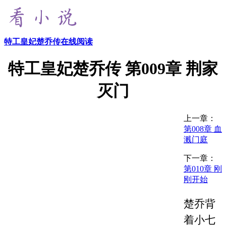
特工皇妃楚乔传在线阅读
特工皇妃楚乔传 第009章 荆家
灭门
上一章：
第008章 血
溅门庭
下一章：
第010章 刚
刚开始
楚乔背
着小七