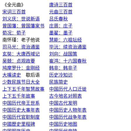
《全元曲》
唐诗三百首
宋词三百首
元曲三百首
刘义庆：世说新语
吕氏春秋
曾国藩：曾国藩家书
庄周：庄子
荀况：荀子
墨翟：墨子
南怀瑾：老子他说
慧能：六祖坛经
司马光：资治通鉴
毕沅：续资治通鉴
玄奘：大唐西域记
刘向：战国策
吴兢：贞观政要
崔鸿：十六国春秋
鸠摩罗什：金刚经
韩非：韩非子
大嘴读史
歇后语
历史冷知识
少数民族节日大全
民族简史
上下五千年智慧故事
中国历代人口迁徙
上下五千年故事
古今地名对照表
中国历代帝王世系
中国古代发明
中国历史大事年表
中国历史人物年表
中国历代官职制度
中国历代战争年表
中國歷史里程碑
中国历史地图