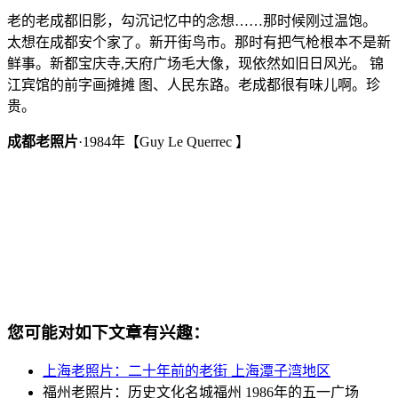
老的老成都旧影，勾沉记忆中的念想……那时候刚过温饱。
太想在成都安个家了。新开街鸟市。那时有把气枪根本不是新
鲜事。新都宝庆寺,天府广场毛大像，现依然如旧日风光。 锦
江宾馆的前字画摊摊 图、人民东路。老成都很有味儿啊。珍
贵。
成都老照片
·1984年【Guy Le Querrec 】
（唯历史 www．weilishi．org）
您可能对如下文章有兴趣：
上海老照片：二十年前的老街 上海潭子湾地区
福州老照片：历史文化名城福州 1986年的五一广场