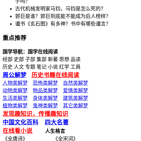
子吗？
古代机械发明家马钧，马钧是怎么死的？
郭巨是谁？郭巨到底能不能成为后人榜样？
谶书《玄石图》有多神？书中有哪些谶言？
重点推荐
国学导航：国学在线阅读
经部 史部 子部 集部 新著 思想 品读
历史 人文 专题 笔记 小说 红学 工具
周公解梦
历史书籍在线阅读
人物类解梦
恐怖类解梦
自然类解梦
动物类解梦
物品类解梦
爱情类解梦
生活类解梦
身体类解梦
建筑类解梦
植物类解梦
鬼神类解梦
其它类解梦
发现趣知识，传播趣知识
中国文化百科
四大名著
在线看小说
人生格言
《全唐诗》 《全宋词》