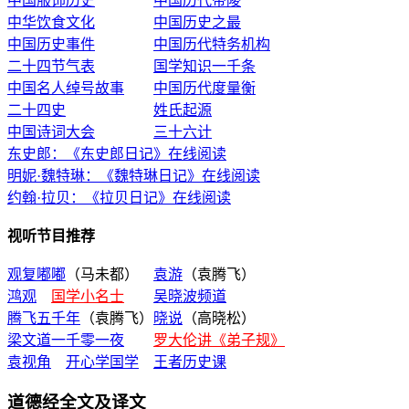
中国服饰历史
中国历代帝陵
中华饮食文化
中国历史之最
中国历史事件
中国历代特务机构
二十四节气表
国学知识一千条
中国名人绰号故事
中国历代度量衡
二十四史
姓氏起源
中国诗词大会
三十六计
东史郎：《东史郎日记》在线阅读
明妮·魏特琳：《魏特琳日记》在线阅读
约翰·拉贝：《拉贝日记》在线阅读
视听节目推荐
观复嘟嘟
（马未都）
袁游
（袁腾飞）
鸿观
国学小名士
吴晓波频道
腾飞五千年
（袁腾飞）
晓说
（高晓松）
梁文道一千零一夜
罗大伦讲《弟子规》
袁视角
开心学国学
王者历史课
道德经全文及译文