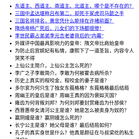
东道主、西道主、南道主、北道主，哪个是不存在的？
三国中孟达堪称吕布第二，却死于冢虎​司马懿​之手
三国名将排名，黄忠凭什么能排在​许褚​前面？
隋炀帝​杨广死后，儿女们的下场都很惨！
李世民霸占弟弟​李元吉​老婆背后的“内幕”
外媒评中国最具影响力的皇帝：​隋文帝​比肩始皇帝
为防止后宫嫔妃有私情，​康熙​下了一道圣旨，内容令人
哭笑不得
上仙公主简介，上仙公主怎么死的？
李广之子李敢简介，李敢为何被霍去病所杀？
历史上真实的程咬金，程咬金的妻子是谁？
多尔衮为何只生了独女东莪格格？东莪格格最后结局
周幽王的皇后是谁？周幽王真的因为褒姒灭国？
雍齿为何背叛刘邦？为何刘邦要封赏雍齿为什邡侯？
西晋惠帝女清河公主是谁？她是怎么被卖身为奴的？
嬴阴嫚是谁？嬴阴嫚怎么死的？
长宁公主是谁？她父母是谁？最后结局如何？
孔子的真实身世是什么？他真是颜征在与叔梁纥的私生