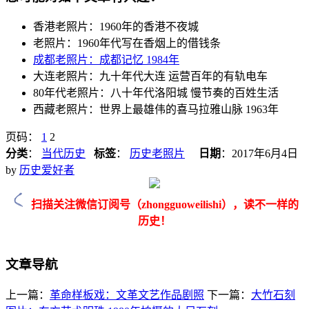
香港老照片：1960年的香港不夜城
老照片：1960年代写在香烟上的借钱条
成都老照片：成都记忆 1984年
大连老照片：九十年代大连 运营百年的有轨电车
80年代老照片：八十年代洛阳城 慢节奏的百姓生活
西藏老照片：世界上最雄伟的喜马拉雅山脉 1963年
页码：
1
2
分类
：
当代历史
标签
：
历史老照片
日期
：
2017年6月4日
by
历史爱好者
扫描关注微信订阅号（zhongguoweilishi），读不一样的
历史！
文章导航
上一篇：
革命样板戏：文革文艺作品剧照
下一篇：
大竹石刻