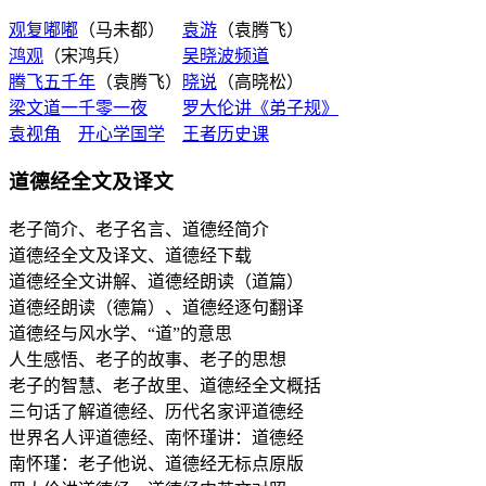
观复嘟嘟
（马未都）
袁游
（袁腾飞）
鸿观
（宋鸿兵）
吴晓波频道
腾飞五千年
（袁腾飞）
晓说
（高晓松）
梁文道一千零一夜
罗大伦讲《弟子规》
袁视角
开心学国学
王者历史课
道德经全文及译文
老子简介、老子名言、道德经简介
道德经全文及译文、道德经下载
道德经全文讲解、道德经朗读（道篇）
道德经朗读（德篇）、道德经逐句翻译
道德经与风水学、“道”的意思
人生感悟、老子的故事、老子的思想
老子的智慧、老子故里、道德经全文概括
三句话了解道德经、历代名家评道德经
世界名人评道德经、南怀瑾讲：道德经
南怀瑾：老子他说、道德经无标点原版