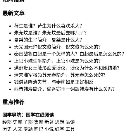
最新文章
苻生是谁？苻生为什么喜欢杀人？
朱允炆是谁？朱允炆最后去哪儿了？
夏桀的生平简介，夏桀是什么人？
天完国元帅倪文俊简介，倪文俊怎么死的？
秦国战将白起是一个怎样的人？白起最后是怎么死的？
上官小妹生平简介，上官小妹是怎么死的？
满洲贵女王敏彤痴爱溥仪，溥仪为什么不和她结婚？
清末湘军将领苏元春简介，苏元春怎么死的？
钱谦益降清失节，与妻柳如是正好相反
西晋韩寿简介，偷香窃玉一词跟韩寿有什么关系？
重点推荐
国学导航：国学在线阅读
经部 史部 子部 集部 新著 思想 品读
历史 人文 专题 笔记 小说 红学 工具