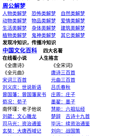
周公解梦
人物类解梦
恐怖类解梦
自然类解梦
动物类解梦
物品类解梦
爱情类解梦
生活类解梦
身体类解梦
建筑类解梦
植物类解梦
鬼神类解梦
其它类解梦
发现冷知识，传播冷知识
中国文化百科
四大名著
在线看小说
人生格言
《全唐诗》 《全宋词》
《全元曲》
唐诗三百首
宋词三百首
元曲三百首
刘义庆：世说新语
吕氏春秋
曾国藩：曾国藩家书
庄周：庄子
荀况：荀子
墨翟：墨子
南怀瑾：老子他说
慧能：六祖坛经
刘勰：文心雕龙
楚辞
古诗十九首
司马光：资治通鉴
毕沅：续资治通鉴
玄奘：大唐西域记
刘向：战国策