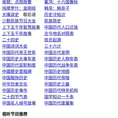
吴兢：贞观政要
崔鸿：十六国春秋
鸠摩罗什：金刚经
韩非：韩非子
大嘴读史
歇后语
历史冷知识
少数民族节日大全
民族简史
上下五千年智慧故事
中国历代人口迁徙
上下五千年故事
古今地名对照表
二十四史
姓氏起源
中国诗词大会
三十六计
中国历代帝王世系
中国古代发明
中国历史大事年表
中国历史人物年表
中国历代官职制度
中国历代战争年表
中國歷史里程碑
中国历史地图
中国服饰历史
中国历代帝陵
中华饮食文化
中国历史之最
中国历史事件
中国历代特务机构
二十四节气表
国学知识一千条
中国名人绰号故事
中国历代度量衡
视听节目推荐