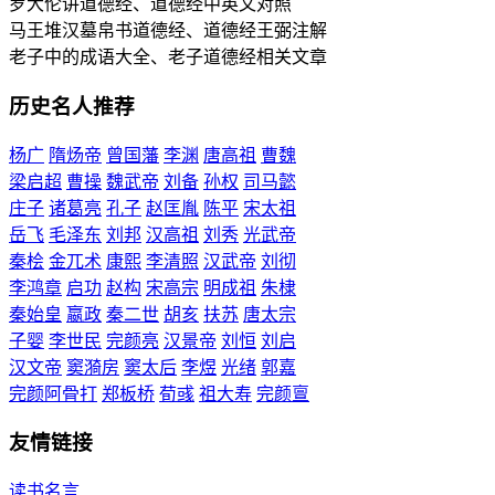
罗大伦讲道德经、道德经中英文对照
马王堆汉墓帛书道德经、道德经王弼注解
老子中的成语大全、老子道德经相关文章
历史名人推荐
杨广
隋炀帝
曾国藩
李渊
唐高祖
曹魏
梁启超
曹操
魏武帝
刘备
孙权
司马懿
庄子
诸葛亮
孔子
赵匡胤
陈平
宋太祖
岳飞
毛泽东
刘邦
汉高祖
刘秀
光武帝
秦桧
金兀术
康熙
李清照
汉武帝
刘彻
李鸿章
启功
赵构
宋高宗
明成祖
朱棣
秦始皇
嬴政
秦二世
胡亥
扶苏
唐太宗
子婴
李世民
完颜亮
汉景帝
刘恒
刘启
汉文帝
窦漪房
窦太后
李煜
光绪
郭嘉
完颜阿骨打
郑板桥
荀彧
祖大寿
完颜亶
友情链接
读书名言